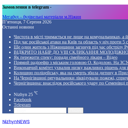
Замовлення в telegram
-
Мегабуд – будівельні матеріали м.Ніжин
П’ятниця, 7 Серпня 2026
Останні новини
Чистота в місті тримається не лише на комунальниках, а й 
Під час російської атаки на Київ та область у ніч проти 
Ще один житель з Ніжинщини загинув під час обстрілу РФ
ВІДКРИТО НАБІР ДО VIII СКЛИКАННЯ МОЛОДІЖНО
Як пережити спеку: поради сімейного лікаря – Відео
Прямий радіоефір з міським головою О. Кодолою. На ЗСУ
Виконавчий комітет ухвалив низку важливих рішень для 
Колишню поліцейську, яка на смерть збила дитину в Прил
На Чернігівщині рятувальники ліквідували пожежі, спр
Чернігівщина: внаслідок російського удару по Семенівці
℃
Nizhyn
25
Facebook
Telegram
Пошук
NizhynNEWS