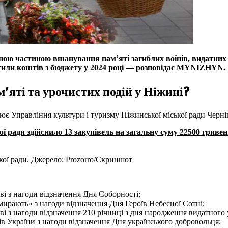
мною частиною вшанування пам’яті загиблих воїнів, видатних ді
тратили коштів з бюджету у 2024 році — розповідає MYNIZHYN.
’яті та урочистих подій у Ніжині?
нює Управління культури і туризму Ніжинської міської ради Черніг
ї ради здійснило 13 закупівель на загальну суму 22500 гривен
ької ради. Джерело: Prozorro/Скриншот
і з нагоди відзначення Дня Соборності;
мирають» з нагоди відзначення Дня Героїв Небесної Сотні;
і з нагоди відзначення 210 річниці з дня народження видатного 
в України з нагоди відзначення Дня українського добровольця;