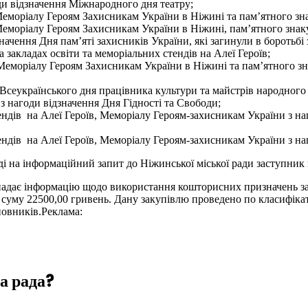
ди відзначення Міжнародного дня театру;
Меморіалу Героям Захисникам України в Ніжині та пам’ятного зн
Меморіалу Героям Захисникам України в Ніжині, пам’ятного знак
ачення Дня пам’яті захисників України, які загинули в боротьбі з
 закладах освіти та меморіальних стендів на Алеї Героїв;
Меморіалу Героям Захисникам України в Ніжині та пам’ятного зн
 Всеукраїнського дня працівника культури та майстрів народного
з нагоди відзначення Дня Гідності та Свободи;
ндів на Алеї Героїв, Меморіалу Героям-захисникам України з наг
ндів на Алеї Героїв, Меморіалу Героям-захисникам України з н
на інформаційний запит до Ніжинської міської ради заступник
 надає інформацію щодо використання кошторисних призначень за
ну суму 22500,00 гривень. Дану закупівлю проведено по класифі
новників.
Реклама:
а рада?