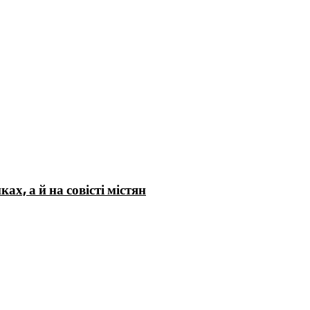
х, а й на совісті містян