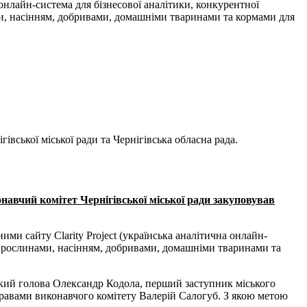
 онлайн-система для бізнесової аналітики, конкурентної
нами, насінням, добривами, домашніми тваринами та кормами для
івської міської ради та Чернігівська обласна рада.
онавчий комітет Чернігівської міської ради закуповував
аними сайту Clarity Project (українська аналітична онлайн-
ми, рослинами, насінням, добривами, домашніми тваринами та
кий голова Олександр Кодола, перший заступник міського
правами виконавчого комітету Валерій Салогуб. З якою метою