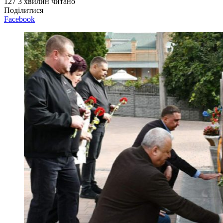
127
3 хвилин читано
Поділитися
Facebook