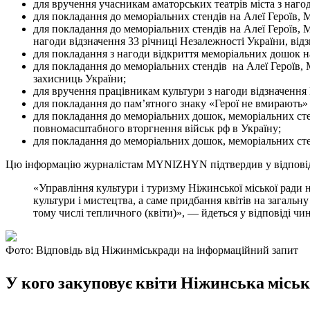
для вручення учасникам аматорських театрів міста з наго
для покладання до меморіальних стендів на Алеї Героїв, 
для покладання до меморіальних стендів на Алеї Героїв, 
нагоди відзначення 33 річниці Незалежності України, відзн
для покладання з нагоди відкриття меморіальних дошок на
для покладання до меморіальних стендів на Алеї Героїв, 
захисниць України;
для вручення працівникам культури з нагоди відзначення
для покладання до пам’ятного знаку «Герої не вмирають» 
для покладання до меморіальних дошок, меморіальних сте
повномасштабного вторгнення військ рф в Україну;
для покладання до меморіальних дошок, меморіальних сте
Цю інформацію журналістам MYNIZHYN підтвердив у відповіді 
«Управління культури і туризму Ніжинської міської ради
культури і мистецтва, а саме придбання квітів на загаль
тому числі тепличного (квіти)», — йдеться у відповіді чи
Фото: Відповідь від Ніжинміськради на інформаційний запит
У кого закуповує квіти Ніжинська міськ