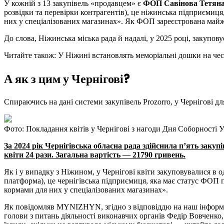
У кожній з 13 закупівель «продавцем» є
ФОП Савінова Тетяна
розвідки та перевірки контрагентів), це ніжинська підприємиця
них у спеціалізованих магазинах». Як ФОП зареєстрована майж
До слова, Ніжинська міська рада й надалі, у 2025 році, закупову
Читайте також: У Ніжині встановлять меморіальні дошки на чес
А як з цим у Чернігові?
Спираючись на дані системи закупівель Prozorro, у Чернігові для
Фото: Покладання квітів у Чернігові з нагоди Дня Соборності Ук
За 2024 рік Чернігівська обласна рада здійснила п’ять закуп
квіти 24 рази. Загальна вартість — 21790 гривень.
Як і у випадку з Ніжином, у Чернігові квіти закуповувалися в 
платформа), це чернігівська підприємиця, яка має статус ФОП п
кормами для них у спеціалізованих магазинах».
Як повідомляв MYNIZHYN, згідно з відповіддю на наш інформа
голови з питань діяльності виконавчих органів Федір Вовченко