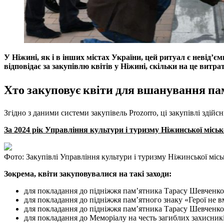
У Ніжині, як і в інших містах України, цей ритуал є невід’є
відповідає за закупівлю квітів у Ніжині, скільки на це ви
Хто закуповує квіти для вшанування пам
Згідно з даними системи закупівель Prozorro, ці закупівлі здійс
За 2024 рік Управління культури і туризму Ніжинської місько
Фото: Закупівлі Управління культури і туризму Ніжинської міс
Зокрема, квіти закуповувалися на такі заходи:
для покладання до підніжжя пам’ятника Тарасу Шевченков
для покладання до підніжжя пам’ятного знаку «Герої не в
для покладання до підніжжя пам’ятника Тарасу Шевченков
для покладання до Меморіалу на честь загиблих захисникі