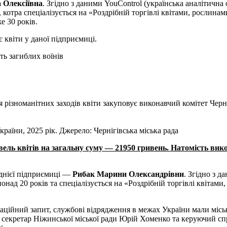
 Олексіївна
. Згідно з даними YouControl (українська аналітична
, котра спеціалізується на «Роздрібній торгівлі квітами, росли
е 30 років.
є квіти у даної підприємиці.
ть загиблих воїнів
 різноманітних заходів квіти закуповує виконавчий комітет Черніг
раїни, 2025 рік. Джерело: Чернігівська міська рада
івель квітів на загальну суму — 21950 гривень. Натомість вик
однієї підприємиці —
Рибак Марини Олександрівни
. Згідно з д
онад 20 років та спеціалізується на «Роздрібній торгівлі квіта
ційний запит, службові відрядження в межах України мали місь
, секретар Ніжинської міської ради Юрій Хоменко та керуючий с