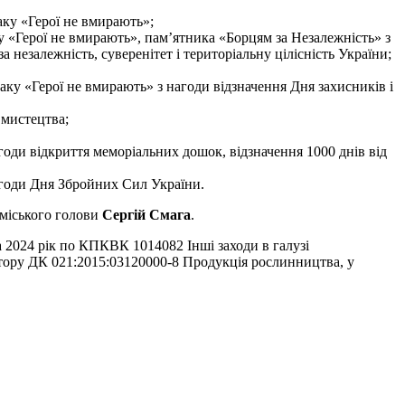
аку «Герої не вмирають»;
у «Герої не вмирають», пам’ятника «Борцям за Незалежність» з
а незалежність, суверенітет і територіальну цілісність України;
аку «Герої не вмирають» з нагоди відзначення Дня захисників і
 мистецтва;
оди відкриття меморіальних дошок, відзначення 1000 днів від
агоди Дня Збройних Сил України.
 міського голови
Сергій Смага
.
 2024 рік по КПКВК 1014082 Інші заходи в галузі
катору ДК 021:2015:03120000-8 Продукція рослинництва, у