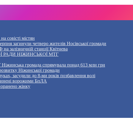
на совісті містян
5 серпня загинули четверо жителів Носівської громади
 на залізничній станції Квітнева
Ї РАДИ НІЖИНСЬКОЇ МТГ
 Ніжинська громада спрямувала понад 613 млн грн
розвитку Ніжинської громади
уках, засудили до 8-ми років позбавлення волі
ичинені ворожими БпЛА
 поранено жінку