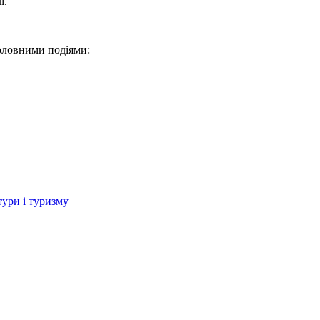
і.
головними подіями:
тури і туризму