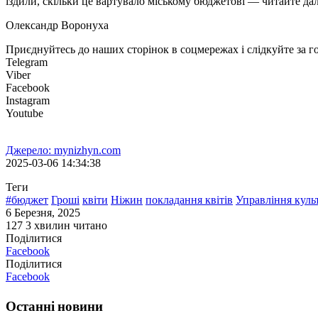
їздили, скільки це вартувало міському бюджетові — читайте дал
Олександр Воронуха
Приєднуйтесь до наших сторінок в соцмережах і слідкуйте за 
Telegram
Viber
Facebook
Instagram
Youtube
Джерело: mynizhyn.com
2025-03-06 14:34:38
Теги
#бюджет
Гроші
квіти
Ніжин
покладання квітів
Управління куль
6 Березня, 2025
127
3 хвилин читано
Поділитися
Facebook
Поділитися
Facebook
Останні новини