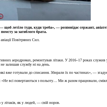
 щоб летіло туди, куди треба», — розповідає сержант, авіатех
 помсту за загиблого брата.
 авіації Повітряних Сил.
тивних аеродромах, ремонтував літаки. У 2016–17 роках служив 
не залишав службу ні на день.
які вже готували до списання. Збирали їх по частинах», — згаду
ти: «Не всі повертаються з польоту… Ми ж разом працювали, смія
у літаків, як у людей, — свій норов.