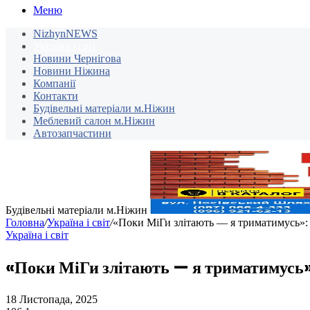
Меню
NizhynNEWS
Україна і світ
Новини Чернігова
Новини Ніжина
Компанії
Контакти
Будівельні матеріали м.Ніжин
Меблевий салон м.Ніжин
Автозапчастини
Будівельні матеріали м.Ніжин
Головна
/
Україна і світ
/
«Поки МіГи злітають — я триматимусь»: 
Україна і світ
«Поки МіГи злітають — я триматимусь»:
18 Листопада, 2025