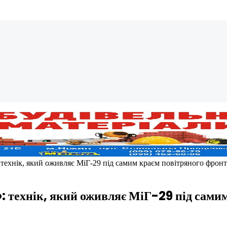
технік, який оживляє МіГ-29 під самим краєм повітряного фрон
 технік, який оживляє МіГ-29 під самим