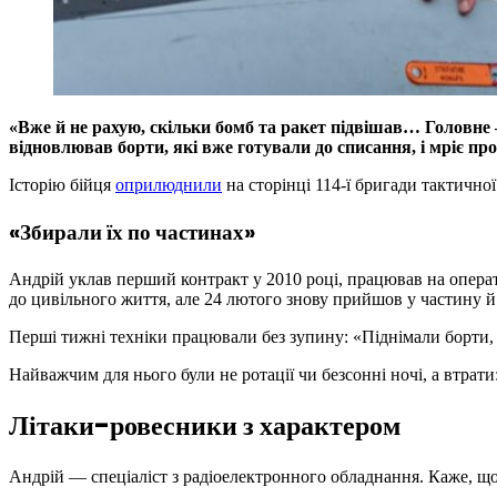
«Вже й не рахую, скільки бомб та ракет підвішав… Головне —
відновлював борти, які вже готували до списання, і мріє про
Історію бійця
оприлюднили
на сторінці 114-ї бригади тактичної
«Збирали їх по частинах»
Андрій уклав перший контракт у 2010 році, працював на опера
до цивільного життя, але 24 лютого знову прийшов у частину й 
Перші тижні техніки працювали без зупину: «Піднімали борти, 
Найважчим для нього були не ротації чи безсонні ночі, а втра
Літаки-ровесники з характером
Андрій — спеціаліст з радіоелектронного обладнання. Каже, що 