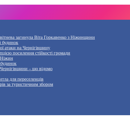
Квітнева загинула Віта Горкавенко з Ніжинщини
й будинок
кої атаки на Чернігівщину
пцією посилення стійкості громади
– Ніжин
 будинок
 Чернігівщини – що відомо
тла для переселенців
рів за туристичним збором