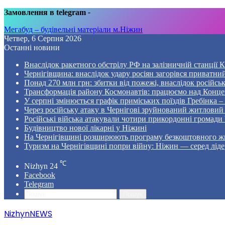
Замовлення в telegram
-
Мегабуд – будівельні матеріали м.Ніжин
Четвер, 6 Серпня 2026
Останні новини
Внаслідок ракетного обстрілу РФ на залізничній станції 
Чернігівщина: внаслідок удару росіян загорівся приватни
Понад 270 млн грн: збитки від пожежі, внаслідок російсь
Трансформація району Космонавтів: працюємо над Конце
У серпні змінюється графік приміських поїздів Гребінка 
Через російську атаку в Чернігові зруйнований житловий
Російські війська атакували чотири прикордонні громади
Будівництво нової лікарні у Ніжині
На Чернігівщині розширюють програму безкоштовного жи
Туризм на Чернігівщині попри війну: Ніжин — серед ліде
℃
Nizhyn
24
Facebook
Telegram
Пошук
NizhynNEWS