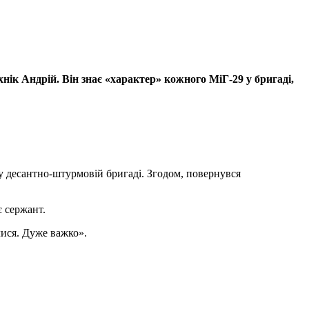
нік Андрій. Він знає «характер» кожного МіГ-29 у бригаді,
у десантно-штурмовій бригаді. Згодом, повернувся
є сержант.
лися. Дуже важко».