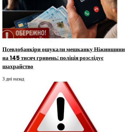
Псевдобанкіри ошукали мешканку Ніжинщини
на 145 тисяч гривень: поліція розслідує
шахрайство
3 дні назад