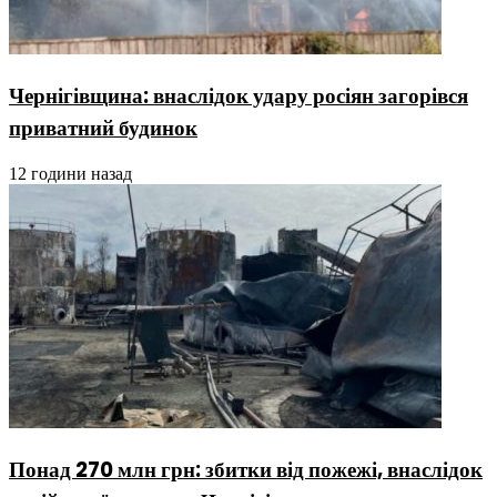
Чернігівщина: внаслідок удару росіян загорівся
приватний будинок
12 години назад
Понад 270 млн грн: збитки від пожежі, внаслідок