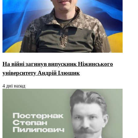
На війні загинув випускник Ніжинського
університету Андрій Ілюшик
4 дні назад