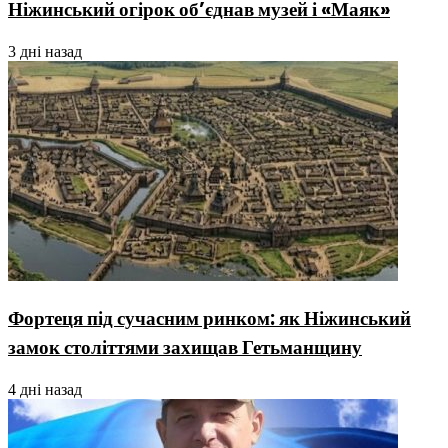
Ніжинський огірок об’єднав музей і «Маяк»
3 дні назад
Фортеця під сучасним ринком: як Ніжинський
замок століттями захищав Гетьманщину
4 дні назад