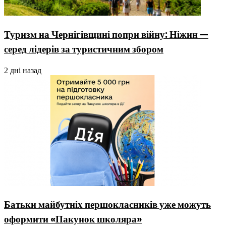
Туризм на Чернігівщині попри війну: Ніжин —
серед лідерів за туристичним збором
2 дні назад
Батьки майбутніх першокласників уже можуть
оформити «Пакунок школяра»