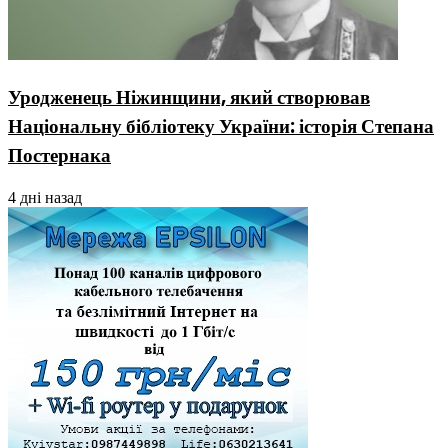
Уродженець Ніжинщини, який створював
Національну бібліотеку України: історія Степана
Постернака
4 дні назад