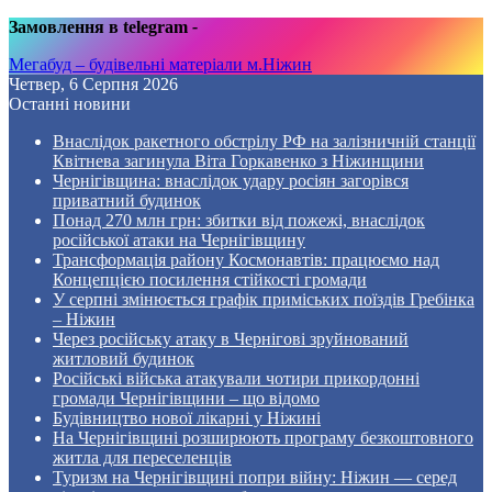
Замовлення в telegram
-
Мегабуд – будівельні матеріали м.Ніжин
Четвер, 6 Серпня 2026
Останні новини
Внаслідок ракетного обстрілу РФ на залізничній станції
Квітнева загинула Віта Горкавенко з Ніжинщини
Чернігівщина: внаслідок удару росіян загорівся
приватний будинок
Понад 270 млн грн: збитки від пожежі, внаслідок
російської атаки на Чернігівщину
Трансформація району Космонавтів: працюємо над
Концепцією посилення стійкості громади
У серпні змінюється графік приміських поїздів Гребінка
– Ніжин
Через російську атаку в Чернігові зруйнований
житловий будинок
Російські війська атакували чотири прикордонні
громади Чернігівщини – що відомо
Будівництво нової лікарні у Ніжині
На Чернігівщині розширюють програму безкоштовного
житла для переселенців
Туризм на Чернігівщині попри війну: Ніжин — серед