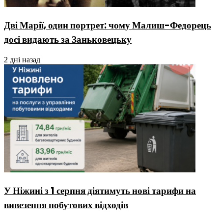
Дві Марії, один портрет: чому Малиш-Федорець
досі видають за Заньковецьку
2 дні назад
У Ніжині з 1 серпня діятимуть нові тарифи на
вивезення побутових відходів