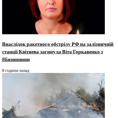
Внаслідок ракетного обстрілу РФ на залізничній
станції Квітнева загинула Віта Горкавенко з
Ніжинщини
8 години назад