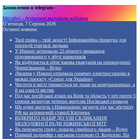
Замовлення в telegram
-
Мегабуд – будівельні матеріали м.Ніжин
П’ятниця, 7 Серпня 2026
Останні новини
Твої права – твій захист! Інформаційна брошура для
протидії торгівлі людьми
У Ніжині затримали 22-річного мешканця
підозрюваного у збуті наркотиків
Як відбувається обов’язкова евакуація на прикордонні
Чернігівщини – Відео
Лікарня у Ніжині отримала сонячну електростанцію в
межах проєкту «Сонце для України»
Чистота в місті тримається не лише на комунальниках, а
й на совісті містян
Під час російської атаки на Київ та область у ніч проти 5
серпня загинули четверо жителів Носівської громади
Ще один житель з Ніжинщини загинув під час обстрілу
РФ на залізничній станції Квітнева
ВІДКРИТО НАБІР ДО VIII СКЛИКАННЯ
МОЛОДІЖНОЇ РАДИ НІЖИНСЬКОЇ МТГ
Як пережити спеку: поради сімейного лікаря – Відео
Прямий радіоефір з міським головою О. Кодолою. На