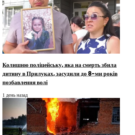
Колишню поліцейську, яка на смерть збила
дитину в Прилуках, засудили до 8-ми років
позбавлення волі
1 день назад