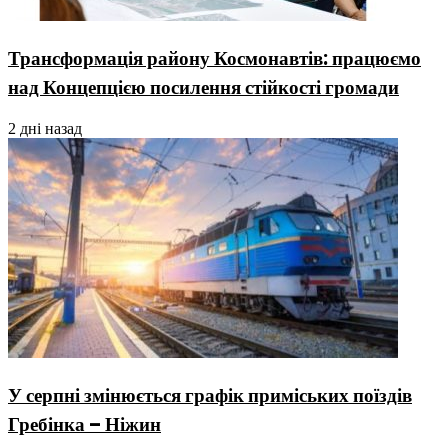
Трансформація району Космонавтів: працюємо
над Концепцією посилення стійкості громади
2 дні назад
У серпні змінюється графік приміських поїздів
Гребінка – Ніжин