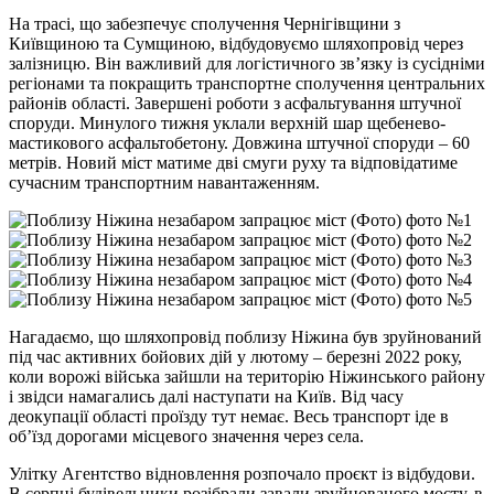
На трасі, що забезпечує сполучення Чернігівщини з
Київщиною та Сумщиною, відбудовуємо шляхопровід через
залізницю. Він важливий для логістичного звʼязку із сусідніми
регіонами та покращить транспортне сполучення центральних
районів області. Завершені роботи з асфальтування штучної
споруди. Минулого тижня уклали верхній шар щебенево-
мастикового асфальтобетону. Довжина штучної споруди – 60
метрів. Новий міст матиме дві смуги руху та відповідатиме
сучасним транспортним навантаженням.
Нагадаємо, що шляхопровід поблизу Ніжина був зруйнований
під час активних бойових дій у лютому – березні 2022 року,
коли ворожі війська зайшли на територію Ніжинського району
і звідси намагались далі наступати на Київ. Від часу
деокупації області проїзду тут немає. Весь транспорт іде в
об’їзд дорогами місцевого значення через села.
Улітку Агентство відновлення розпочало проєкт із відбудови.
В серпні будівельники розібрали завали зруйнованого мосту, в