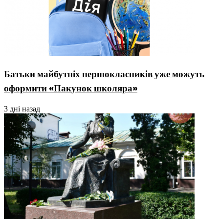
Батьки майбутніх першокласників уже можуть
оформити «Пакунок школяра»
3 дні назад