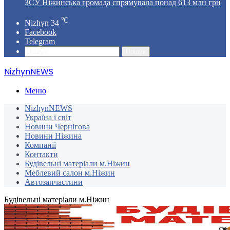
ЗСУ Ніжинська громада спрямувала понад 613 млн грн
℃
Nizhyn
34
Facebook
Telegram
Пошук
NizhynNEWS
Меню
NizhynNEWS
Україна і світ
Новини Чернігова
Новини Ніжина
Компанії
Контакти
Будівельні матеріали м.Ніжин
Меблевий салон м.Ніжин
Автозапчастини
Будівельні матеріали м.Ніжин