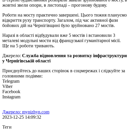
жовтні звели опори, в листопаді – прогонову будову.
Роботи на мосту практично завершені. Цього тижня плануємо
відкриття руху транспорту. Загалом, під час активної фази
бойових дій на Чернігівщині було зруйновано 27 мостів.
Наразі в області відбудували вже 5 мостів і встановили 3
металеві модульні мости від французької гуманітарної місії.
Ще на 5 роботи тривають.
Джерело:
Служба відновлення та розвитку інфраструктури
у Чернігівській області
Приєднуйтесь до наших сторінок в соцмережах і слідкуйте за
головними подіями:
Telegram
Viber
Facebook
Instagram
Джерело: mynizhyn.com
2023-12-25 14:09:32
Теги