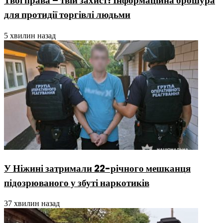
Твої права – твій захист! Інформаційна брошура
для протидії торгівлі людьми
5 хвилин назад
У Ніжині затримали 22-річного мешканця
підозрюваного у збуті наркотиків
37 хвилин назад