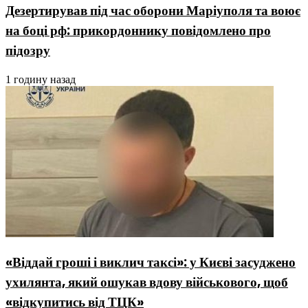
Дезертирував під час оборони Маріуполя та воює
на боці рф: прикордоннику повідомлено про
підозру
1 годину назад
«Віддай гроші і виклич таксі»: у Києві засуджено
ухилянта, який ошукав вдову військового, щоб
«відкупитись від ТЦК»