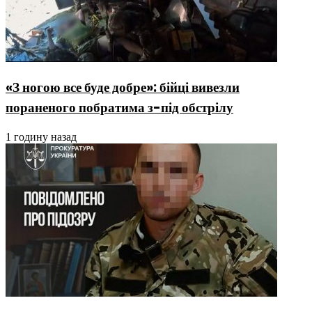
«З ногою все буде добре»: бійці вивезли
пораненого побратима з-під обстрілу
1 годину назад