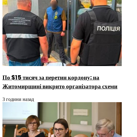
По $15 тисяч за перетин кордону: на
Житомирщині викрито організатора схеми
3 години назад