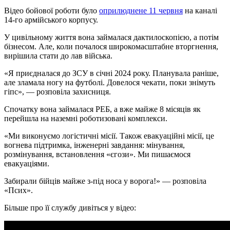
Відео бойової роботи було
оприлюднене 11 червня
на каналі
14-го армійського корпусу.
У цивільному життя вона займалася дактилоскопією, а потім
бізнесом. Але, коли почалося широкомасштабне вторгнення,
вирішила стати до лав війська.
«Я приєдналася до ЗСУ в січні 2024 року. Планувала раніше,
але зламала ногу на футболі. Довелося чекати, поки знімуть
гіпс», — розповіла захисниця.
Спочатку вона займалася РЕБ, а вже майже 8 місяців як
перейшла на наземні роботизовані комплекси.
«Ми виконуємо логістичні місії. Також евакуаційні місії, це
вогнева підтримка, інженерні завдання: мінування,
розмінування, встановлення «єгози». Ми пишаємося
евакуаціями.
Забирали бійців майже з-під носа у ворога!» — розповіла
«Псих».
Більше про її службу дивіться у відео: