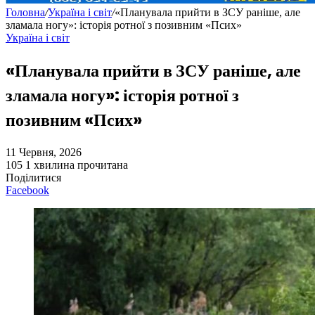
Головна
/
Україна і світ
/
«Планувала прийти в ЗСУ раніше, але
зламала ногу»: історія ротної з позивним «Псих»
Україна і світ
«Планувала прийти в ЗСУ раніше, але
зламала ногу»: історія ротної з
позивним «Псих»
11 Червня, 2026
105
1 хвилина прочитана
Поділитися
Facebook