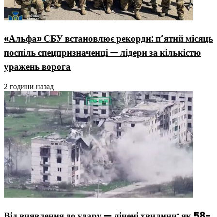
«Альфа» СБУ встановлює рекорди: п’ятий місяць
поспіль спецпризначенці — лідери за кількістю
уражень ворога
2 години назад
Від виявлення до удару — лічені хвилини: як 58-