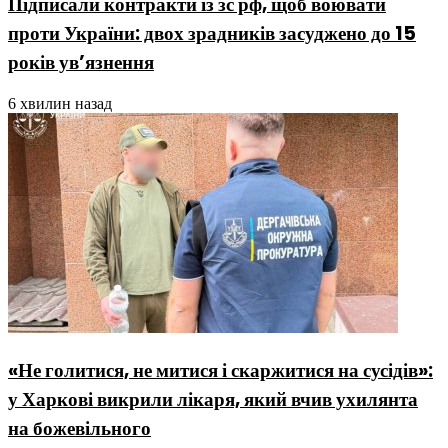
Підписали контракти із зс рф, щоб воювати
проти України: двох зрадників засуджено до 15
років ув’язнення
6 хвилин назад
«Не голитися, не митися і скаржитися на сусідів»:
у Харкові викрили лікаря, який вчив ухилянта
на божевільного