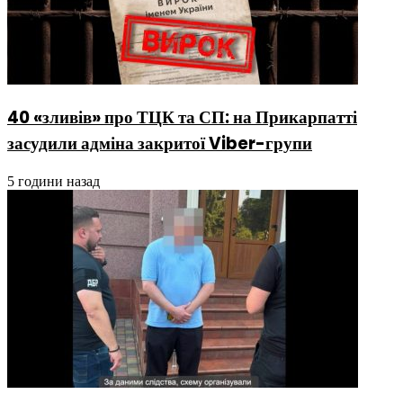
40 «зливів» про ТЦК та СП: на Прикарпатті
засудили адміна закритої Viber-групи
5 години назад