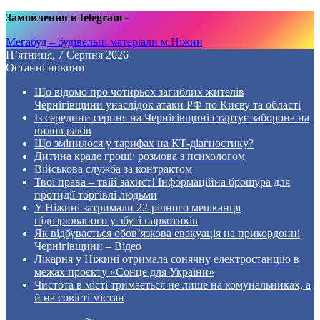
Замовлення в telegram
-
Мегабуд – будівельні матеріали м.Ніжин
П’ятниця, 7 Серпня 2026
Останні новини
Що відомо про чотирьох загиблих жителів
Чернігівщини унаслідок атаки РФ по Києву та області
Із середини серпня на Чернігівщині стартує заборона на
вилов раків
Що змінилося у тарифах на КТ-діагностику?
Дитина краде гроші: розмова з психологом
Військова служба за контрактом
Твої права – твій захист! Інформаційна брошура для
протидії торгівлі людьми
У Ніжині затримали 22-річного мешканця
підозрюваного у збуті наркотиків
Як відбувається обов’язкова евакуація на прикордонні
Чернігівщини – Відео
Лікарня у Ніжині отримала сонячну електростанцію в
межах проєкту «Сонце для України»
Чистота в місті тримається не лише на комунальниках, а
й на совісті містян