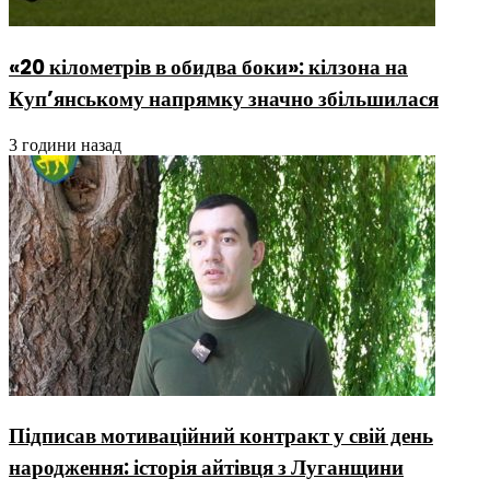
«20 кілометрів в обидва боки»: кілзона на
Куп’янському напрямку значно збільшилася
3 години назад
Підписав мотиваційний контракт у свій день
народження: історія айтівця з Луганщини