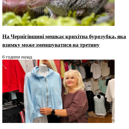
На Чернігівщині мешкає крихітна бурозубка, яка
взимку може зменшуватися на третину
6 години назад