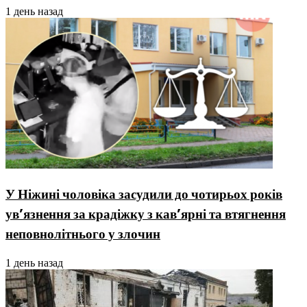
1 день назад
У Ніжині чоловіка засудили до чотирьох років
ув’язнення за крадіжку з кав’ярні та втягнення
неповнолітнього у злочин
1 день назад