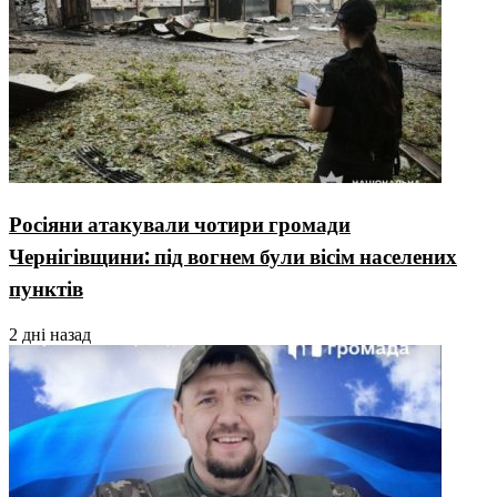
Росіяни атакували чотири громади
Чернігівщини: під вогнем були вісім населених
пунктів
2 дні назад