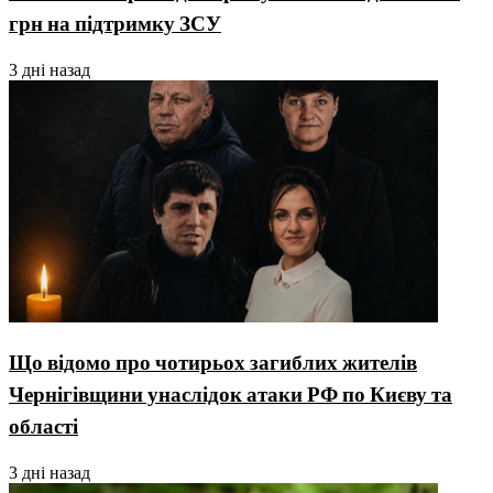
грн на підтримку ЗСУ
3 дні назад
Що відомо про чотирьох загиблих жителів
Чернігівщини унаслідок атаки РФ по Києву та
області
3 дні назад