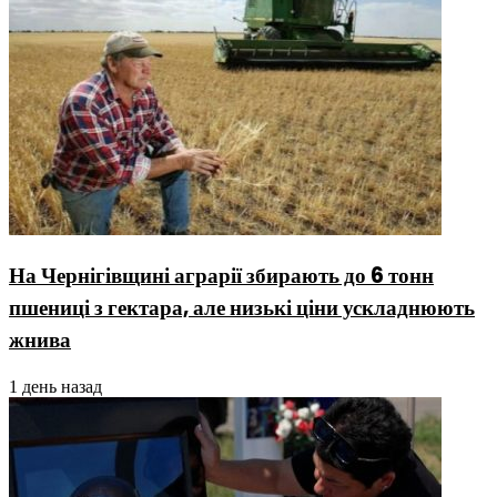
На Чернігівщині аграрії збирають до 6 тонн
пшениці з гектара, але низькі ціни ускладнюють
жнива
1 день назад