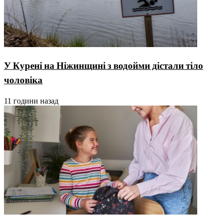
У Курені на Ніжинщині з водойми дістали тіло
чоловіка
11 години назад