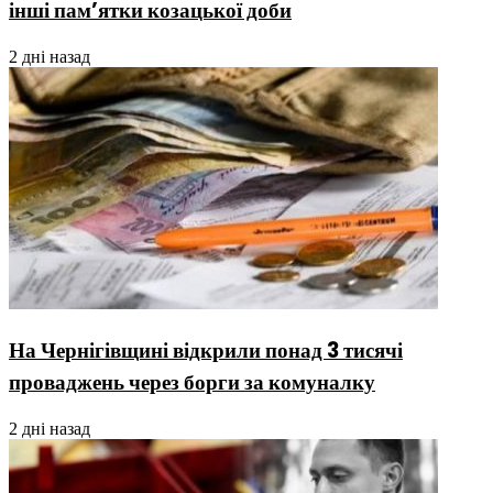
інші пам’ятки козацької доби
2 дні назад
На Чернігівщині відкрили понад 3 тисячі
проваджень через борги за комуналку
2 дні назад