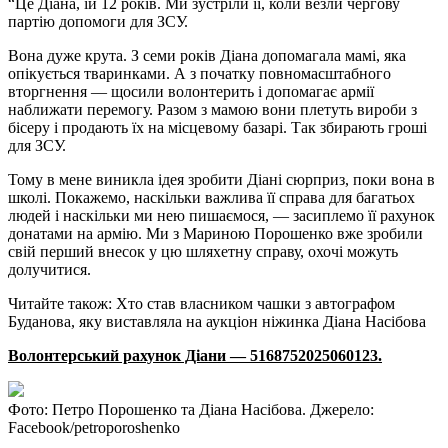
“Це Діана, їй 12 років. Ми зустріли її, коли везли чергову
партію допомоги для ЗСУ.
Вона дуже крута. З семи років Діана допомагала мамі, яка
опікується тваринками. А з початку повномасштабного
вторгнення — щосили волонтерить і допомагає армії
наближати перемогу. Разом з мамою вони плетуть вироби з
бісеру і продають їх на місцевому базарі. Так збирають гроші
для ЗСУ.
Тому в мене виникла ідея зробити Діані сюрприз, поки вона в
школі. Покажемо, наскільки важлива її справа для багатьох
людей і наскільки ми нею пишаємося, — засиплемо її рахунок
донатами на армію. Ми з Мариною Порошенко вже зробили
свій перший внесок у цю шляхетну справу, охочі можуть
долучитися.
Читайте також: Хто став власником чашки з автографом
Буданова, яку виставляла на аукціон ніжинка Діана Насібова
Волонтерський рахунок Діани — 5168752025060123.
Фото: Петро Порошенко та Діана Насібова. Джерело:
Facebook/petroporoshenko