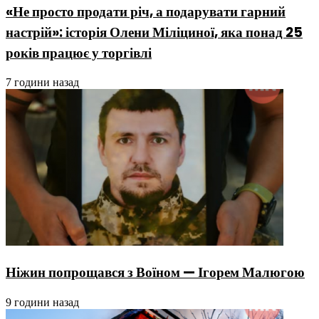
«Не просто продати річ, а подарувати гарний
настрій»: історія Олени Міліциної, яка понад 25
років працює у торгівлі
7 години назад
Ніжин попрощався з Воїном — Ігорем Малюгою
9 години назад