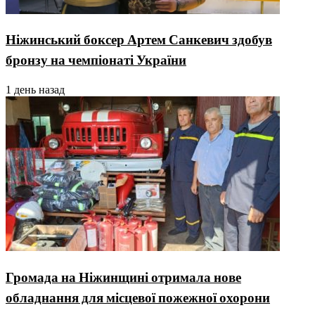
Ніжинський боксер Артем Санкевич здобув
бронзу на чемпіонаті України
1 день назад
Громада на Ніжинщині отримала нове
обладнання для місцевої пожежної охорони