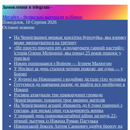
Замовлення в telegram
-
Мегабуд – будівельні матеріали м.Ніжин
Понеділок, 10 Серпня 2026
Останні новини
На Чернігівщині мешкає крихітна бурозубка, яка взимку
може зменшуватися на третину
«Не просто продати річ, а подарувати гарний настрій»:
історія Олени Міліциної, яка понад 25 років працює у
торгівлі
Ніжин попрощався з Воїном — Ігорем Малюгою
У Носівці за день сталося чотири пожежі, ще одна — у
Борзні
У Курені на Ніжинщині з водойми дістали тіло чоловіка
Готуємося до навчання разом: де знайти все необхідне в
Ніжині
Росіяни атакували три прикордонні громади
Чернігівщини: поранені троє мирних жителів
На Чернігівщині аграрії збирають до 6 тонн пшениці з
гектара, але низькі ціни ускладнюють жнива
У перший день повномасштабної війни загинув 22-
річний льотчик із Ніжина Роман Пасулька
Ніжинський боксер Артем Санкевич здобув бронзу на