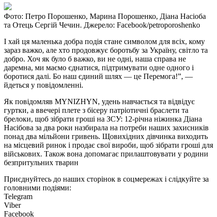
Фото: Петро Порошенко, Марина Порошенко, Діана Насіоба
та Отець Сергій Чечин. Джерело: Facebook/petroporoshenko
І хай ця маленька добра подія стане символом для всіх, кому
зараз важко, але хто продовжує боротьбу за Україну, світло та
добро. Хоч як було б важко, ви не одні, наша справа не
даремна, ми маємо єднатися, підтримувати одне одного і
боротися далі. Бо наш єдиний шлях — це Перемога!”, —
йдеться у повідомленні.
Як повідомляв MYNIZHYN, удень навчається та відвідує
гуртки, а ввечері плете з бісеру патріотичні браслети та
брелоки, щоб зібрати гроші на ЗСУ: 12-річна ніжинка Діана
Насібова за два роки назбирала на потреби наших захисників
понад два мільйони гривень. Щовихідних дівчинка виходить
на місцевий ринок і продає свої вироби, щоб зібрати гроші для
військових. Також вона допомагає прилаштовувати у родини
безпритульних тварин
Приєднуйтесь до наших сторінок в соцмережах і слідкуйте за
головними подіями:
Telegram
Viber
Facebook