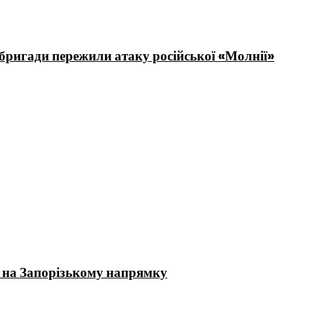
 бригади пережили атаку російської «Молнії»
у на Запорізькому напрямку