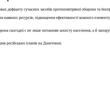
вах дефіциту сучасних засобів протиповітряної оборони та боєп
я наявних ресурсів, підвищення ефективності кожного елементу
она сьогодні є не лише питанням захисту населення, а й запору
рив російських планів на Донеччині.