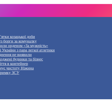
’ятки козацької доби
ез борги за комуналку
дили орденом «За мужність»
України з пара легкої атлетики
уднення не виявили
оджені будинки та бізнес
ття в контейнер
чує чистоту Ніжина
дтримку ЗСУ