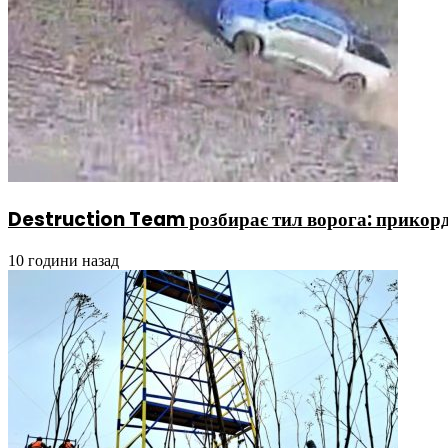
Destruction Team розбирає тил ворога: прикордо
10 години назад