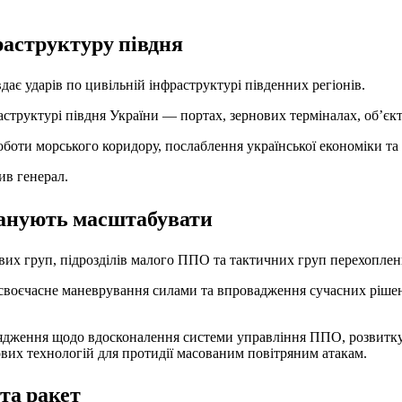
раструктуру півдня
є ударів по цивільній інфраструктурі південних регіонів.
труктурі півдня України — портах, зернових терміналах, об’єкта
боти морського коридору, послаблення української економіки та 
ив генерал.
ланують масштабувати
вих груп, підрозділів малого ППО та тактичних груп перехоплен
 своєчасне маневрування силами та впровадження сучасних ріше
ядження щодо вдосконалення системи управління ППО, розвитку 
их технологій для протидії масованим повітряним атакам.
та ракет