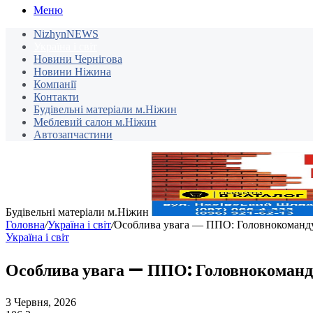
Меню
NizhynNEWS
Україна і світ
Новини Чернігова
Новини Ніжина
Компанії
Контакти
Будівельні матеріали м.Ніжин
Меблевий салон м.Ніжин
Автозапчастини
Будівельні матеріали м.Ніжин
Головна
/
Україна і світ
/
Особлива увага — ППО: Головнокомандув
Україна і світ
Особлива увага — ППО: Головнокоманду
3 Червня, 2026