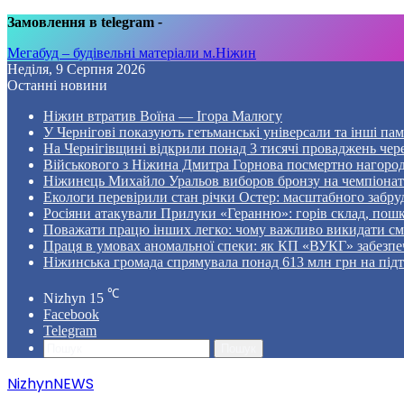
Замовлення в telegram
-
Мегабуд – будівельні матеріали м.Ніжин
Неділя, 9 Серпня 2026
Останні новини
Ніжин втратив Воїна — Ігора Малюгу
У Чернігові показують гетьманські універсали та інші пам
На Чернігівщині відкрили понад 3 тисячі проваджень чер
Військового з Ніжина Дмитра Горнова посмертно нагоро
Ніжинець Михайло Уральов виборов бронзу на чемпіонаті 
Екологи перевірили стан річки Остер: масштабного забр
Росіяни атакували Прилуки «Геранню»: горів склад, пошк
Поважати працю інших легко: чому важливо викидати смі
Праця в умовах аномальної спеки: як КП «ВУКГ» забезпе
Ніжинська громада спрямувала понад 613 млн грн на пі
℃
Nizhyn
15
Facebook
Telegram
Пошук
NizhynNEWS