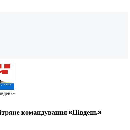
івдень»
вітряне командування «Південь»