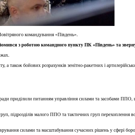
Повітряного командування «Південь».
мився з роботою командного пункту ПК «Південь» та звернув
ежах.
у, а також бойових розрахунків зенітно-ракетних і артилерійськи
аради приділили питанням управління силами та засобами ППО, ш
уп, підрозділів малого ППО та тактичних груп перехоплення воро
еврування силами та масштабування сучасних рішень у сфері бор