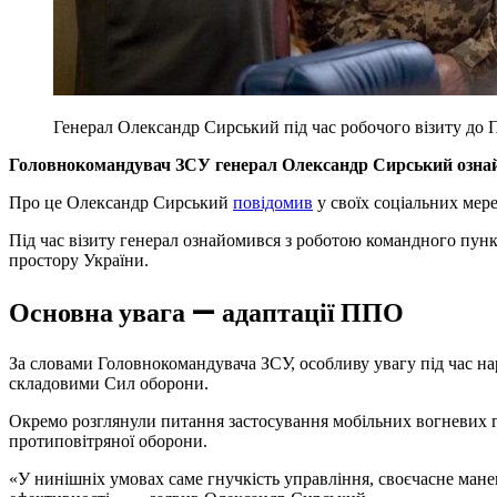
Генерал Олександр Сирський під час робочого візиту до 
Головнокомандувач ЗСУ генерал Олександр Сирський ознайо
Про це Олександр Сирський
повідомив
у своїх соціальних мер
Під час візиту генерал ознайомився з роботою командного пункт
простору України.
Основна увага — адаптації ППО
За словами Головнокомандувача ЗСУ, особливу увагу під час н
складовими Сил оборони.
Окремо розглянули питання застосування мобільних вогневих гр
протиповітряної оборони.
«У нинішніх умовах саме гнучкість управління, своєчасне ман