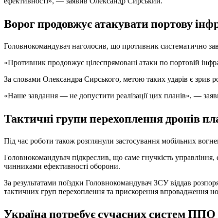
ефективності», — заявив Олександр Сирський.
Ворог продовжує атакувати портову інф
Головнокомандувач наголосив, що противник систематично завда
«Противник продовжує цілеспрямовані атаки по портовій інфрас
За словами Олександра Сирського, метою таких ударів є зрив ро
«Наше завдання — не допустити реалізації цих планів», — заяв
Тактичні групи перехоплення дронів п
Під час роботи також розглянули застосування мобільних вогне
Головнокомандувач підкреслив, що саме гнучкість управління,
чинниками ефективності оборони.
За результатами поїздки Головнокомандувач ЗСУ віддав розпор
тактичних груп перехоплення та прискорення впровадження нов
Україна потребує сучасних систем ППО 