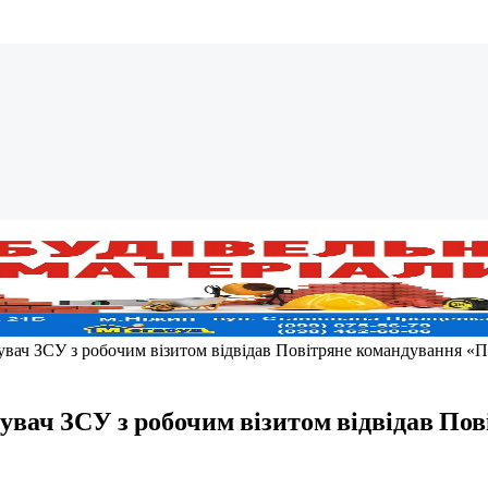
ач ЗСУ з робочим візитом відвідав Повітряне командування «П
вач ЗСУ з робочим візитом відвідав По