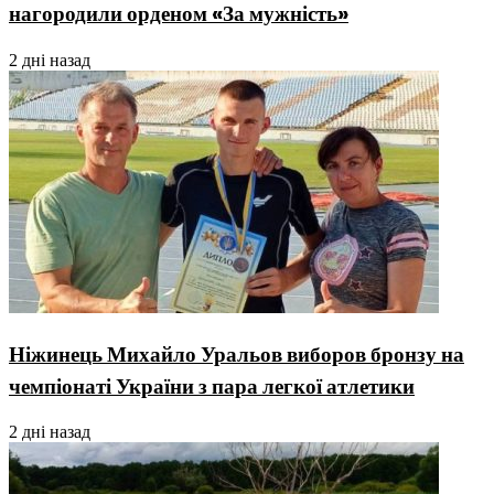
нагородили орденом «За мужність»
2 дні назад
Ніжинець Михайло Уральов виборов бронзу на
чемпіонаті України з пара легкої атлетики
2 дні назад