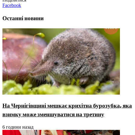
Facebook
Останні новини
На Чернігівщині мешкає крихітна бурозубка, яка
взимку може зменшуватися на третину
6 години назад