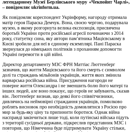
легендарному Музеї Берлінського муру «Чекпойнт Чарлі»,
– повідомляє ukrinform.ua.
Як повідомляє кореспондент Укрінформу, нагороду отримала
матір героя Параска Демчук. Вона, своєю чергою, подарувала
музею, в якому розгорнута велика експозиція, присвячена
боротьбі України проти російської агресії починаючи з 2014
року, статуетку сина, яку автори пам’ятника Мацієвському в
Києві зробили для неї в єдиному екземплярі. Пані Параска
звернулася до німецьких політиків з проханням допомогти
Україні перемогти в цій війні.
Директор департаменту МЗС ФРН Маттіас Люттенберг
зазначив, що життя Мацієвського та його смерть є символом
долі та страждань мільйонів українців, життя яких змінила
варварська російська війна. Присудження нагороди не
поверне життя Олександра і не зменшить болю його матері та
інших людей, але воно показує, що героїв не забувають, сказав
він. Люттенберг визнав, що деякі його співвітчизники,
дивлячись на неймовірні страждання українців, помилково
роблять висновок про необхідність домовлятися з Росією про
мир за будь-яку ціну та припинити боротися. Однак війна
насправді закінчиться лише тоді, коли путінські війська підуть
з території сусідньої держави, підкреслив представник МЗС і
повторив, що Німеччина буде підтримувати Україну стільки,