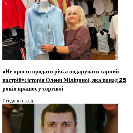
«Не просто продати річ, а подарувати гарний
настрій»: історія Олени Міліциної, яка понад 25
років працює у торгівлі
7 години назад