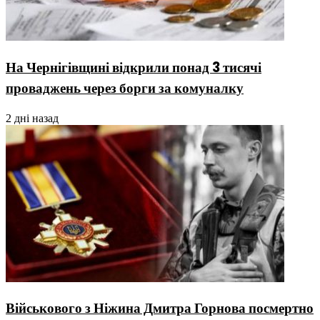
На Чернігівщині відкрили понад 3 тисячі
проваджень через борги за комуналку
2 дні назад
Військового з Ніжина Дмитра Горнова посмертно