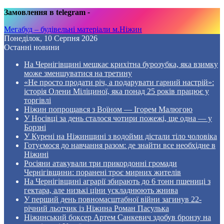
Замовлення в telegram
-
Мегабуд – будівельні матеріали м.Ніжин
Понеділок, 10 Серпня 2026
Останні новини
На Чернігівщині мешкає крихітна бурозубка, яка взимку
може зменшуватися на третину
«Не просто продати річ, а подарувати гарний настрій»:
історія Олени Міліциної, яка понад 25 років працює у
торгівлі
Ніжин попрощався з Воїном — Ігорем Малюгою
У Носівці за день сталося чотири пожежі, ще одна — у
Борзні
У Курені на Ніжинщині з водойми дістали тіло чоловіка
Готуємося до навчання разом: де знайти все необхідне в
Ніжині
Росіяни атакували три прикордонні громади
Чернігівщини: поранені троє мирних жителів
На Чернігівщині аграрії збирають до 6 тонн пшениці з
гектара, але низькі ціни ускладнюють жнива
У перший день повномасштабної війни загинув 22-
річний льотчик із Ніжина Роман Пасулька
Ніжинський боксер Артем Санкевич здобув бронзу на