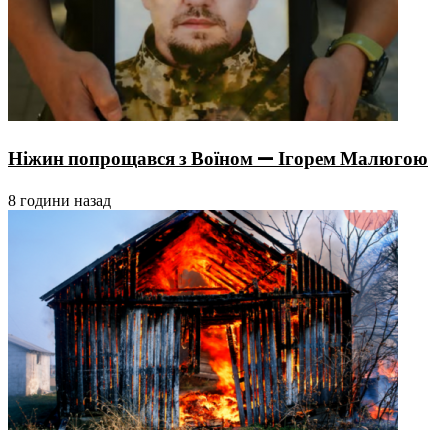
Ніжин попрощався з Воїном — Ігорем Малюгою
8 години назад