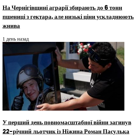
На Чернігівщині аграрії збирають до 6 тонн
пшениці з гектара, але низькі ціни ускладнюють
жнива
1 день назад
У перший день повномасштабної війни загинув
22-річний льотчик із Ніжина Роман Пасулька