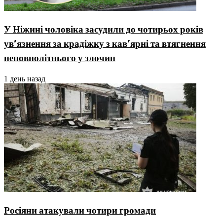
У Ніжині чоловіка засудили до чотирьох років
ув’язнення за крадіжку з кав’ярні та втягнення
неповнолітнього у злочин
1 день назад
Росіяни атакували чотири громади