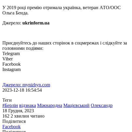
У 2019 році премію отримала українка, ветеран АТО/ООС
Ольга Бенда.
Джерело:
ukrinform.ua
Приєднуйтесь до наших сторінок в соцмережах і слідкуйте за
головними подіями:
Telegram
Viber
Facebook
Instagram
Джерело: mynizhyn.com
2023-12-18 16:54:54
Теги
#Берлін
відзнака
Міжнародна
Мацієвський
Олександр
18 Грудня, 2023
162
2 хвилин читано
Поділитися
Facebook
Поділитися