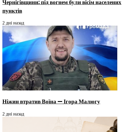
Чернігівщини: під вогнем були вісім населених
пунктів
2 дні назад
Ніжин втратив Воїна — Ігора Малюгу
2 дні назад