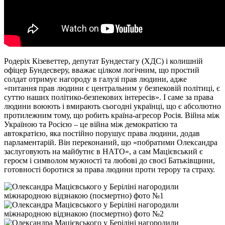
Родеріх Кізеветтер, депутат Бундестагу (ХДС) і колишній
офіцер Бундесверу, вважає цілком логічним, що простий
солдат отримує нагороду в галузі прав людини, адже
«питання прав людини є центральним у безпековій політиці, є
суттю наших політико-безпекових інтересів». І саме за права
людини воюють і вмирають сьогодні українці, що є абсолютно
протилежним тому, що робить країна-агресор Росія. Війна між
Україною та Росією – це війна між демократією та
автократією, яка постійно порушує права людини, додав
парламентарій. Він переконаний, що «побратими Олександра
заслуговують на майбутнє в НАТО», а сам Мацієвський є
героєм і символом мужності та любові до своєї Батьківщини,
готовності боротися за права людини проти терору та страху.