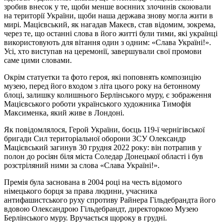
зробив внесок у те, щоби менше воєнних злочинів скоювали
на території України, щоби наша держава знову могла жити в
мирі. Мацієвський, як нагадав Макеєв, став відомим, зокрема,
через те, що останні слова в його житті були тими, які українці
використовують для вітання один з одним: «Слава Україні!».
Усі, хто виступав на церемонії, завершували свої промови
саме цими словами.
Окрім статуетки та фото героя, які поповнять композицію
музею, перед його входом з літа цього року на бетонному
блоці, залишку колишнього Берлінського муру, є зображення
Мацієвського роботи українського художника Тимофія
Максименка, який живе в Лондоні.
Як повідомлялося, Герой України, боєць 119-ї чернігівської
бригади Сил територіальної оборони ЗСУ Олександр
Мацієвський загинув 30 грудня 2022 року: він потрапив у
полон до росіян біля міста Соледар Донецької області і був
розстріляний ними за слова «Слава Україні!».
Премія була заснована в 2004 році на честь відомого
німецького борця за права людини, учасника
антифашистського руху спротиву Райнера Гільдебрандта його
вдовою Олександрою Гільдебрандт, директоркою Музею
Берлінського муру. Вручається щороку в грудні.