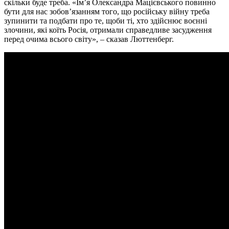
скільки буде треба. «Ім’я Олександра Мацієвського повинно
бути для нас зобов’язанням того, що російську війну треба
зупинити та подбати про те, щоби ті, хто здійснює воєнні
злочини, які коїть Росія, отримали справедливе засудження
перед очима всього світу», – сказав Люттенберг.