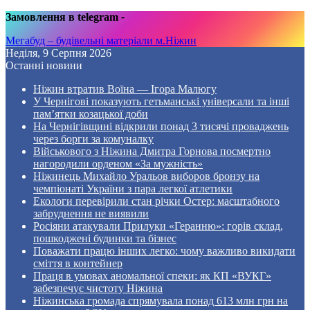
Замовлення в telegram
-
Мегабуд – будівельні матеріали м.Ніжин
Неділя, 9 Серпня 2026
Останні новини
Ніжин втратив Воїна — Ігора Малюгу
У Чернігові показують гетьманські універсали та інші
пам’ятки козацької доби
На Чернігівщині відкрили понад 3 тисячі проваджень
через борги за комуналку
Військового з Ніжина Дмитра Горнова посмертно
нагородили орденом «За мужність»
Ніжинець Михайло Уральов виборов бронзу на
чемпіонаті України з пара легкої атлетики
Екологи перевірили стан річки Остер: масштабного
забруднення не виявили
Росіяни атакували Прилуки «Геранню»: горів склад,
пошкоджені будинки та бізнес
Поважати працю інших легко: чому важливо викидати
сміття в контейнер
Праця в умовах аномальної спеки: як КП «ВУКГ»
забезпечує чистоту Ніжина
Ніжинська громада спрямувала понад 613 млн грн на