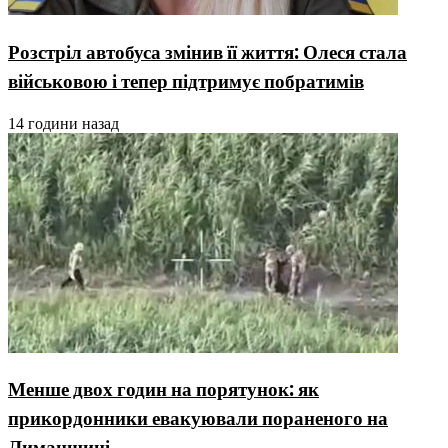
Розстріл автобуса змінив її життя: Олеся стала
військовою і тепер підтримує побратимів
14 години назад
Менше двох годин на порятунок: як
прикордонники евакуювали пораненого на
Лиманщині