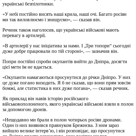
українські безпілотники.
«У небі постійно висять наші крила, наші очі. Багато росіян
ми так виловлюємо і знищуємо», — сказав він.
Речник також наголосив, що українські військові мають
перевагу в артилерії.
«В артилерії у нас ініціатива за нами. І „Три топори“ сьогодні
дуже добре працювали по тій стороні», — зазначив він.
Попри постійні спроби окупантів вийти до Дніпра, досягти
цієї мети їм не вдається.
«Окупанти намагаються просунутися до річки Дніпро. У них
це дуже погано виходить. Я б не сказав, що вони прям зовсім
бомжі, але статистика в них дуже погана», — сказав речник.
Як приклад він навів історію російського
військовополоненого, якого українські військові взяли в полон
за допомогою дронів.
«Нещодавно ми брали в полон чотирьох росіян дронами.
Один із них виявився правнуком Брежнєва. З ним зараз
вийшло велике інтерв’ю, і він розповідає, що просунутися