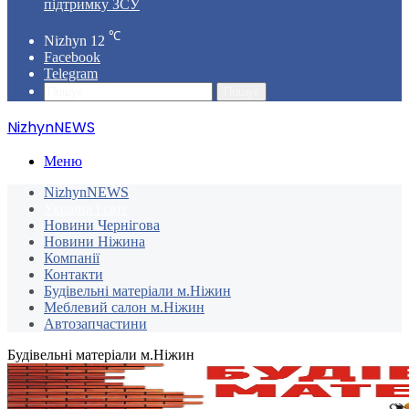
підтримку ЗСУ
℃
Nizhyn
12
Facebook
Telegram
Пошук
NizhynNEWS
Меню
NizhynNEWS
Україна і світ
Новини Чернігова
Новини Ніжина
Компанії
Контакти
Будівельні матеріали м.Ніжин
Меблевий салон м.Ніжин
Автозапчастини
Будівельні матеріали м.Ніжин