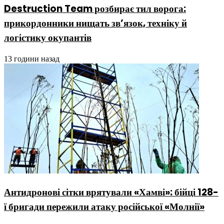
Destruction Team розбирає тил ворога:
прикордонники нищать зв’язок, техніку й
логістику окупантів
13 години назад
Антидронові сітки врятували «Хамві»: бійці 128-
ї бригади пережили атаку російської «Молнії»