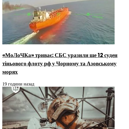
«МоЛоЧКа» триває: СБС уразили ще 12 суден
тіньового флоту рф у Чорному та Азовському
морях
19 години назад