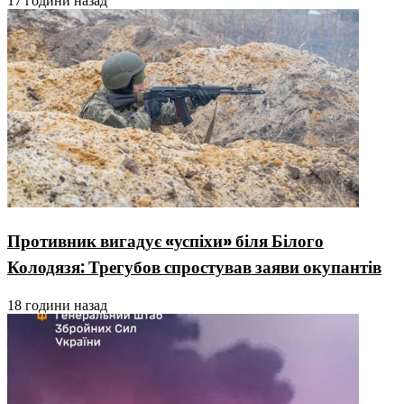
17 години назад
Противник вигадує «успіхи» біля Білого
Колодязя: Трегубов спростував заяви окупантів
18 години назад