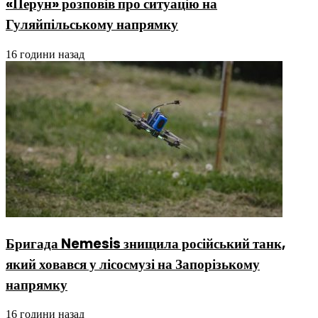
«Перун» розповів про ситуацію на
Гуляйпільському напрямку
16 години назад
Бригада Nemesis знищила російський танк,
який ховався у лісосмузі на Запорізькому
напрямку
16 години назад