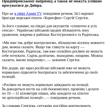
Придніпровському напрямку, а також не можуть успішно
просуватися до Дніпра.
Про це
в ефірі Армія TV
повідомив речник 34-ї окремої
бригади морської піхоти «Борисфен» Сергій Сергієв.
За його словами, на півдні для окупантів «спекотно в усіх
сенсах». Українські військові щодня збільшують зону
ураження, зокрема в районах Костогризового та Раденська.
«Ми вже так добре контролюємо, збільшуємо кілзону кожного
дня, можна сказати. Якщо так глянути на карту —
Костогризове, Раденськ, там вже спокійно росіяни не можуть
себе почувати. Скрізь долітаємо, знаходимо, нищимо. Можна
сказати, маємо ініціативу», — зазначив Сергієв.
Він додав, що зараз російські військові вже не можуть
нормально підвозити боєприпаси та забезпечення до своїх
позицій.
«Росіяни не можуть нормально заїжджати на позиції.
Їм доводиться нести на собі боєкомплект, провізію і долати
по 10 —11 кілометрів пішки, аби заходити на піхотні
чи артилерійські позиції», — повідомив речник.
За словами Сергієва, ситуацію постійно контролюють