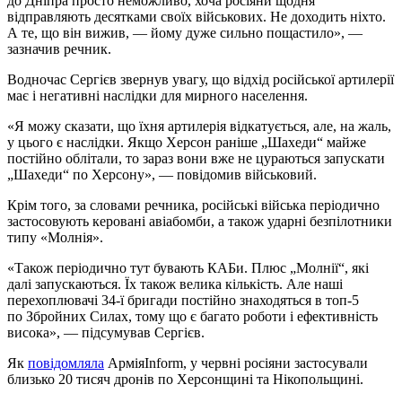
до Дніпра просто неможливо, хоча росіяни щодня
відправляють десятками своїх військових. Не доходить ніхто.
А те, що він вижив, — йому дуже сильно пощастило», —
зазначив речник.
Водночас Сергієв звернув увагу, що відхід російської артилерії
має і негативні наслідки для мирного населення.
«Я можу сказати, що їхня артилерія відкатується, але, на жаль,
у цього є наслідки. Якщо Херсон раніше „Шахеди“ майже
постійно облітали, то зараз вони вже не цураються запускати
„Шахеди“ по Херсону», — повідомив військовий.
Крім того, за словами речника, російські війська періодично
застосовують керовані авіабомби, а також ударні безпілотники
типу «Молнія».
«Також періодично тут бувають КАБи. Плюс „Молнії“, які
далі запускаються. Їх також велика кількість. Але наші
перехоплювачі 34-ї бригади постійно знаходяться в топ-5
по Збройних Силах, тому що є багато роботи і ефективність
висока», — підсумував Сергієв.
Як
повідомляла
АрміяInform, у червні росіяни застосували
близько 20 тисяч дронів по Херсонщині та Нікопольщині.