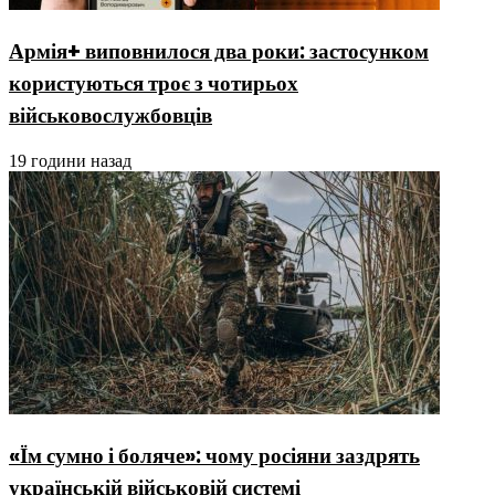
Армія+ виповнилося два роки: застосунком
користуються троє з чотирьох
військовослужбовців
19 години назад
«Їм сумно і боляче»: чому росіяни заздрять
українській військовій системі