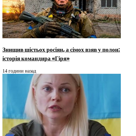
Знищив шістьох росіян, а сімох взяв у полон:
історія командира «Гіря»
14 години назад