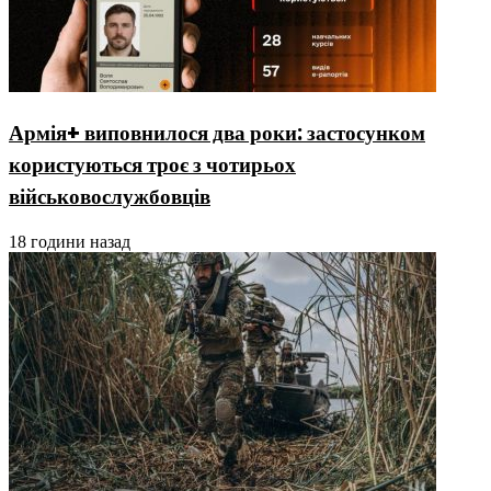
Армія+ виповнилося два роки: застосунком
користуються троє з чотирьох
військовослужбовців
18 години назад