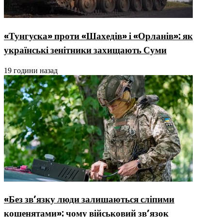
«Тунгуска» проти «Шахедів» і «Орланів»: як
українські зенітники захищають Суми
19 години назад
«Без зв’язку люди залишаються сліпими
кошенятами»: чому військовий зв’язок