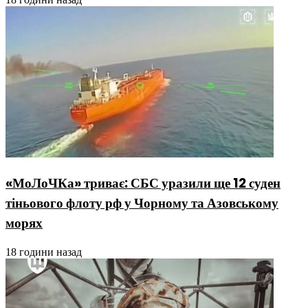
«МоЛоЧКа» триває: СБС уразили ще 12 суден
тіньового флоту рф у Чорному та Азовському
морях
18 години назад