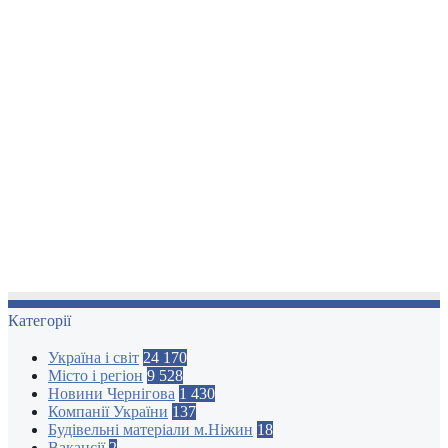
Категорії
Україна і світ
24 170
Місто і регіон
9 528
Новини Чернігова
1 430
Компанії України
137
Будівельні матеріали м.Ніжин
18
Вакансії
2