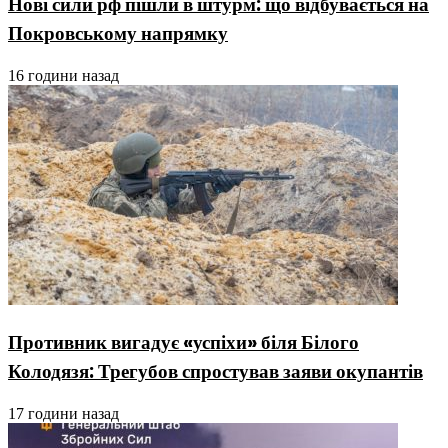
Нові сили рф пішли в штурм: що відбувається на
Покровському напрямку
16 години назад
Противник вигадує «успіхи» біля Білого
Колодязя: Трегубов спростував заяви окупантів
17 години назад