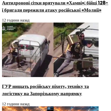
Антидронові сітки врятували «Хамві»: бійці 128-
ї бригади пережили атаку російської «Молнії»
12 години назад
ГУР нищать російську піхоту, техніку та
логістику на Запорізькому напрямку
12 години назад