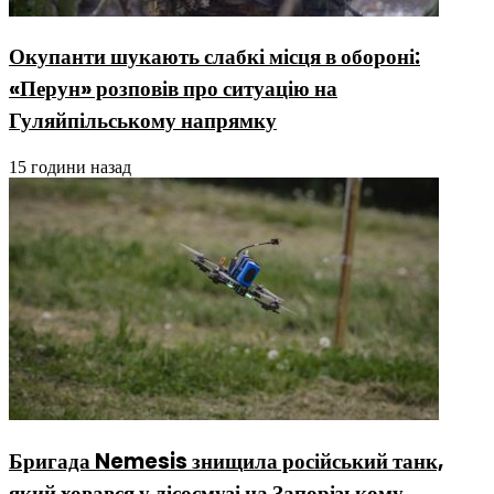
Окупанти шукають слабкі місця в обороні:
«Перун» розповів про ситуацію на
Гуляйпільському напрямку
15 години назад
Бригада Nemesis знищила російський танк,
який ховався у лісосмузі на Запорізькому