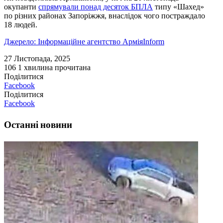
окупанти
спрямували понад десяток БПЛА
типу «Шахед»
по різних районах Запоріжжя, внаслідок чого постраждало
18 людей.
Джерело: Інформаційне агентство АрміяInform
27 Листопада, 2025
106
1 хвилина прочитана
Поділитися
Facebook
Поділитися
Facebook
Останні новини