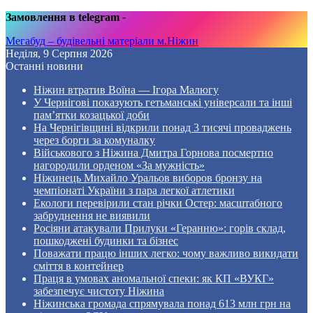
Замовлення в telegram
-
Мегабуд – будівельні матеріали м.Ніжин
Неділя, 9 Серпня 2026
Останні новини
Ніжин втратив Воїна — Ігора Малюгу
У Чернігові показують гетьманські універсали та інші
пам’ятки козацької доби
На Чернігівщині відкрили понад 3 тисячі проваджень
через борги за комуналку
Військового з Ніжина Дмитра Горнова посмертно
нагородили орденом «За мужність»
Ніжинець Михайло Уральов виборов бронзу на
чемпіонаті України з пара легкої атлетики
Екологи перевірили стан річки Остер: масштабного
забруднення не виявили
Росіяни атакували Прилуки «Геранню»: горів склад,
пошкоджені будинки та бізнес
Поважати працю інших легко: чому важливо викидати
сміття в контейнер
Праця в умовах аномальної спеки: як КП «ВУКГ»
забезпечує чистоту Ніжина
Ніжинська громада спрямувала понад 613 млн грн на