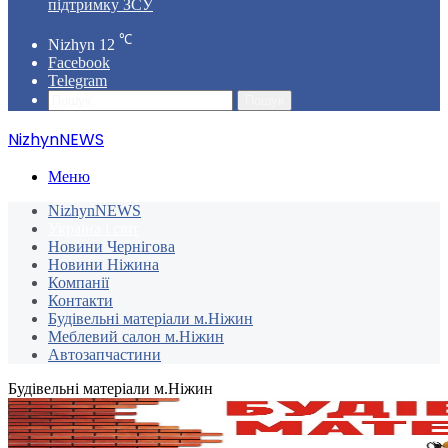
підтримку ЗСУ
℃
Nizhyn
12
Facebook
Telegram
Пошук
NizhynNEWS
Меню
NizhynNEWS
Україна і світ
Новини Чернігова
Новини Ніжина
Компанії
Контакти
Будівельні матеріали м.Ніжин
Меблевий салон м.Ніжин
Автозапчастини
Будівельні матеріали м.Ніжин