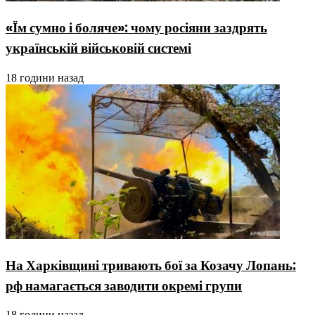
«Їм сумно і боляче»: чому росіяни заздрять
українській військовій системі
18 години назад
На Харківщині тривають бої за Козачу Лопань:
рф намагається заводити окремі групи
18 години назад