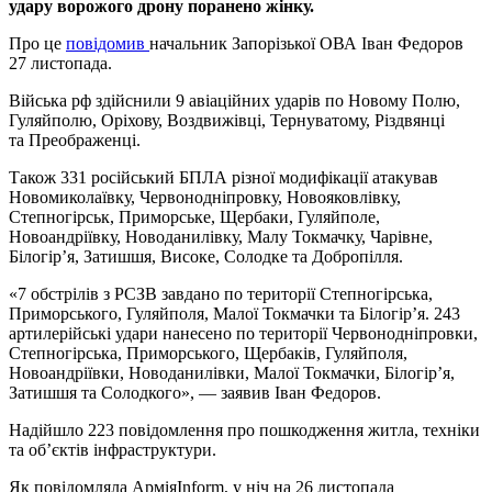
удару ворожого дрону поранено жінку.
Про це
повідомив
начальник Запорізької ОВА Іван Федоров
27 листопада.
Війська рф здійснили 9 авіаційних ударів по Новому Полю,
Гуляйполю, Оріхову, Воздвижівці, Тернуватому, Різдвянці
та Преображенці.
Також 331 російський БПЛА різної модифікації атакував
Новомиколаївку, Червонодніпровку, Новояковлівку,
Степногірськ, Приморське, Щербаки, Гуляйполе,
Новоандріївку, Новоданилівку, Малу Токмачку, Чарівне,
Білогір’я, Затишшя, Високе, Солодке та Добропілля.
«7 обстрілів з РСЗВ завдано по території Степногірська,
Приморського, Гуляйполя, Малої Токмачки та Білогір’я. 243
артилерійські удари нанесено по території Червонодніпровки,
Степногірська, Приморського, Щербаків, Гуляйполя,
Новоандріївки, Новоданилівки, Малої Токмачки, Білогір’я,
Затишшя та Солодкого», — заявив Іван Федоров.
Надійшло 223 повідомлення про пошкодження житла, техніки
та об’єктів інфраструктури.
Як повідомляла АрміяInform, у ніч на 26 листопада