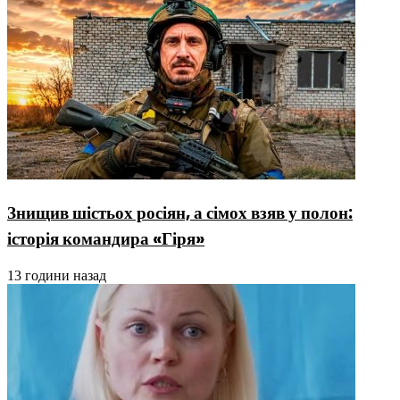
Знищив шістьох росіян, а сімох взяв у полон:
історія командира «Гіря»
13 години назад