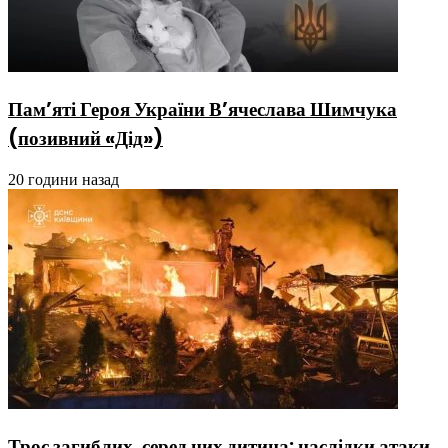
Пам’яті Героя України В’ячеслава Шимчука
(позивний «Дід»)
20 години назад
Троє загиблих, серед них дитина: наслідки атаки