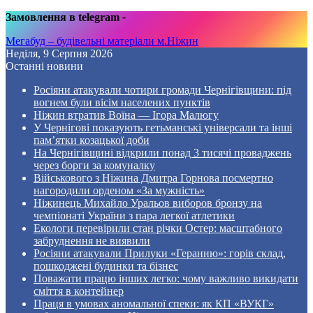
Замовлення в telegram
-
Мегабуд – будівельні матеріали м.Ніжин
Неділя, 9 Серпня 2026
Останні новини
Росіяни атакували чотири громади Чернігівщини: під
вогнем були вісім населених пунктів
Ніжин втратив Воїна — Ігора Малюгу
У Чернігові показують гетьманські універсали та інші
пам’ятки козацької доби
На Чернігівщині відкрили понад 3 тисячі проваджень
через борги за комуналку
Військового з Ніжина Дмитра Горнова посмертно
нагородили орденом «За мужність»
Ніжинець Михайло Уральов виборов бронзу на
чемпіонаті України з пара легкої атлетики
Екологи перевірили стан річки Остер: масштабного
забруднення не виявили
Росіяни атакували Прилуки «Геранню»: горів склад,
пошкоджені будинки та бізнес
Поважати працю інших легко: чому важливо викидати
сміття в контейнер
Праця в умовах аномальної спеки: як КП «ВУКГ»