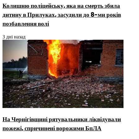
Колишню поліцейську, яка на смерть збила
дитину в Прилуках, засудили до 8-ми років
позбавлення волі
3 дні назад
На Чернігівщині рятувальники ліквідували
пожежі, спричинені ворожими БпЛА