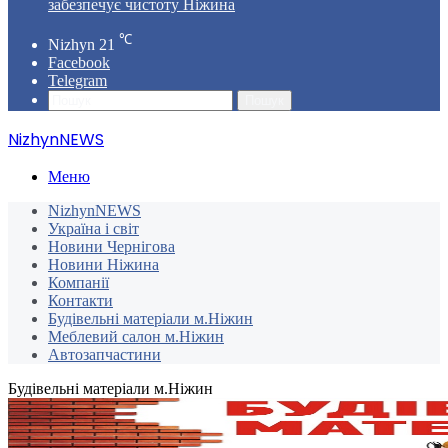
забезпечує чистоту Ніжина
℃
Nizhyn
21
Facebook
Telegram
Пошук
NizhynNEWS
Меню
NizhynNEWS
Україна і світ
Новини Чернігова
Новини Ніжина
Компанії
Контакти
Будівельні матеріали м.Ніжин
Меблевий салон м.Ніжин
Автозапчастини
Будівельні матеріали м.Ніжин