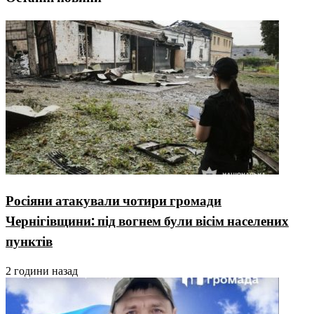
Росіяни атакували чотири громади
Чернігівщини: під вогнем були вісім населених
пунктів
2 години назад