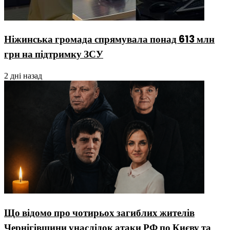
Ніжинська громада спрямувала понад 613 млн
грн на підтримку ЗСУ
2 дні назад
Що відомо про чотирьох загиблих жителів
Чернігівщини унаслідок атаки РФ по Києву та