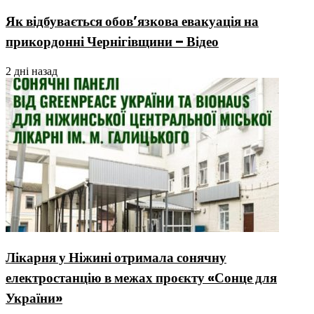
Як відбувається обов’язкова евакуація на
прикордонні Чернігівщини – Відео
2 дні назад
Лікарня у Ніжині отримала сонячну
електростанцію в межах проєкту «Сонце для
України»