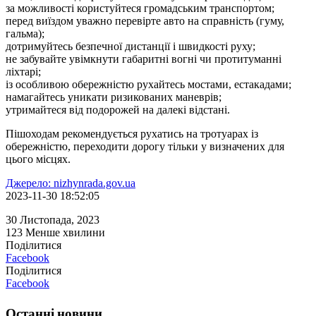
за можливості користуйтеся громадським транспортом;
перед виїздом уважно перевірте авто на справність (гуму,
гальма);
дотримуйтесь безпечної дистанції і швидкості руху;
не забувайте увімкнути габаритні вогні чи протитуманні
ліхтарі;
із особливою обережністю рухайтесь мостами, естакадами;
намагайтесь уникати ризикованих маневрів;
утримайтеся від подорожей на далекі відстані.
Пішоходам рекомендується рухатись на тротуарах із
обережністю, переходити дорогу тільки у визначених для
цього місцях.
Джерело: nizhynrada.gov.ua
2023-11-30 18:52:05
30 Листопада, 2023
123
Менше хвилини
Поділитися
Facebook
Поділитися
Facebook
Останні новини