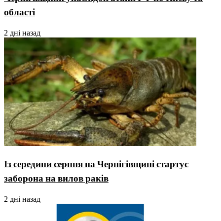
області
2 дні назад
Із середини серпня на Чернігівщині стартує
заборона на вилов раків
2 дні назад