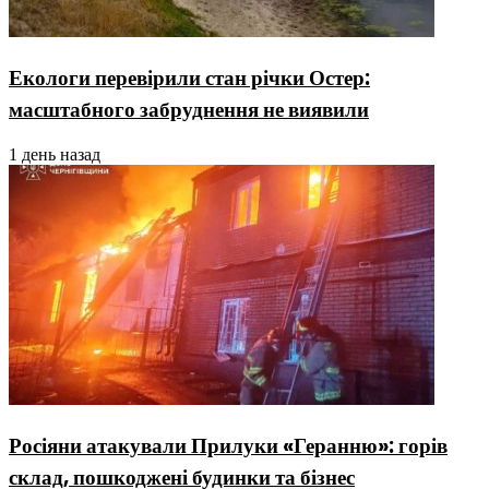
Екологи перевірили стан річки Остер:
масштабного забруднення не виявили
1 день назад
Росіяни атакували Прилуки «Геранню»: горів
склад, пошкоджені будинки та бізнес