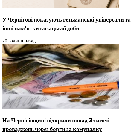
У Чернігові показують гетьманські універсали та
інші пам’ятки козацької доби
20 години назад
На Чернігівщині відкрили понад 3 тисячі
проваджень через борги за комуналку