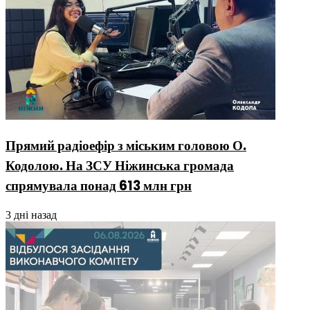
Прямий радіоефір з міським головою О.
Кодолою. На ЗСУ Ніжинська громада
спрямувала понад 613 млн грн
3 дні назад