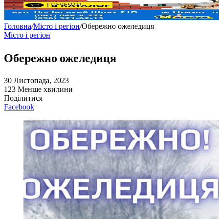
Головна
/
Місто і регіон
/
Обережно ожеледиця
Місто і регіон
Обережно ожеледиця
30 Листопада, 2023
123
Менше хвилини
Поділитися
Facebook