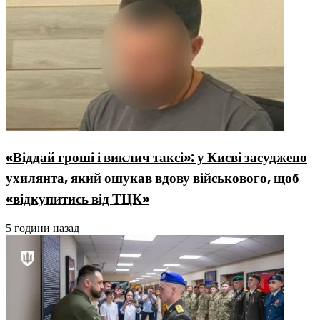
«Віддай гроші і виклич таксі»: у Києві засуджено
ухилянта, який ошукав вдову військового, щоб
«відкупитись від ТЦК»
5 години назад