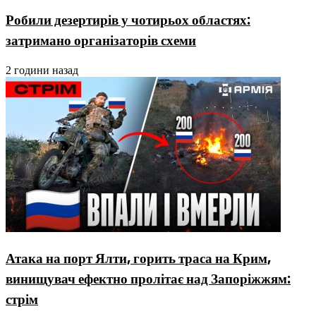
Робили дезертирів у чотирьох областях:
затримано організаторів схеми
2 години назад
Атака на порт Ялти, горить траса на Крим,
винищувач ефектно пролітає над Запоріжжям:
стрім