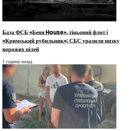
База ФСБ «Беня House», тіньовий флот і
«Кримський рубильник»: СБС уразили низку
ворожих цілей
1 годину назад