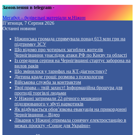
Замовлення в telegram
-
Мегабуд – будівельні матеріали м.Ніжин
П’ятниця, 7 Серпня 2026
Останні новини
Ніжинська громада спрямувала понад 613 млн грн на
підтримку ЗСУ
Що відомо про чотирьох загиблих жителів
Чернігівщини унаслідок атаки РФ по Києву та області
Із середини серпня на Чернігівщині стартує заборона на
вилов раків
Що змінилося у тарифах на КТ-діагностику?
Дитина краде гроші: розмова з психологом
Військова служба за контрактом
Твої права – твій захист! Інформаційна брошура для
протидії торгівлі людьми
У Ніжині затримали 22-річного мешканця
підозрюваного у збуті наркотиків
Як відбувається обов’язкова евакуація на прикордонні
Чернігівщини – Відео
Лікарня у Ніжині отримала сонячну електростанцію в
межах проєкту «Сонце для України»