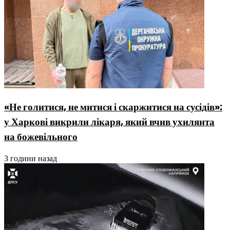
«Не голитися, не митися і скаржитися на сусідів»:
у Харкові викрили лікаря, який вчив ухилянта
на божевільного
3 години назад