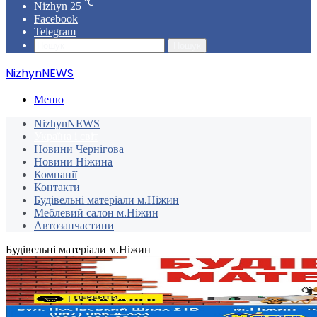
℃
Nizhyn
25
Facebook
Telegram
Пошук
NizhynNEWS
Меню
NizhynNEWS
Україна і світ
Новини Чернігова
Новини Ніжина
Компанії
Контакти
Будівельні матеріали м.Ніжин
Меблевий салон м.Ніжин
Автозапчастини
Будівельні матеріали м.Ніжин