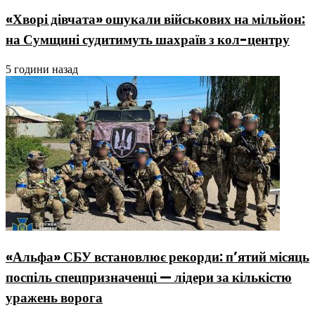
«Хворі дівчата» ошукали військових на мільйон:
на Сумщині судитимуть шахраїв з кол-центру
5 години назад
«Альфа» СБУ встановлює рекорди: п’ятий місяць
поспіль спецпризначенці — лідери за кількістю
уражень ворога