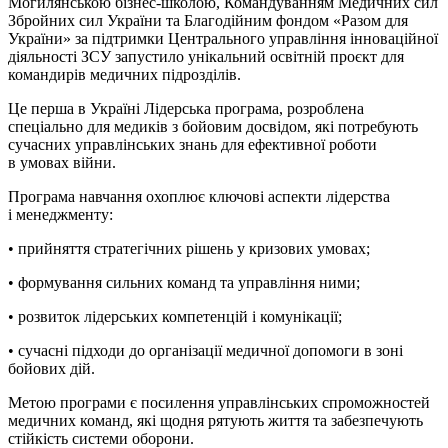
Могилянською бізнес-школою, Командуванням Медичних сил
Збройних сил України та Благодійним фондом «Разом для
України» за підтримки Центрального управління інноваційної
діяльності ЗСУ запустило унікальний освітній проєкт для
командирів медичних підрозділів.
Це перша в Україні Лідерська програма, розроблена
спеціально для медиків з бойовим досвідом, які потребують
сучасних управлінських знань для ефективної роботи
в умовах війни.
Програма навчання охоплює ключові аспекти лідерства
і менеджменту:
• прийняття стратегічних рішень у кризових умовах;
• формування сильних команд та управління ними;
• розвиток лідерських компетенцій і комунікації;
• сучасні підходи до організації медичної допомоги в зоні
бойових дій.
Метою програми є посилення управлінських спроможностей
медичних команд, які щодня рятують життя та забезпечують
стійкість системи оборони.