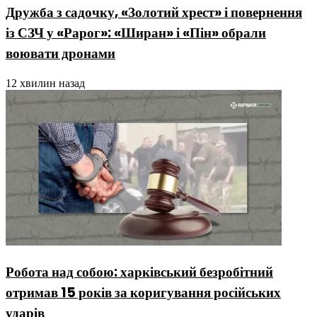
Дружба з садочку, «Золотий хрест» і повернення
із СЗЧ у «Рарог»: «Ширан» і «Пін» обрали
воювати дронами
12 хвилин назад
Робота над собою: харківський безробітний
отримав 15 років за коригування російських
ударів