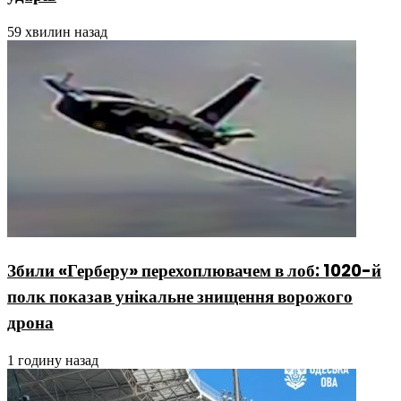
59 хвилин назад
Збили «Герберу» перехоплювачем в лоб: 1020-й
полк показав унікальне знищення ворожого
дрона
1 годину назад