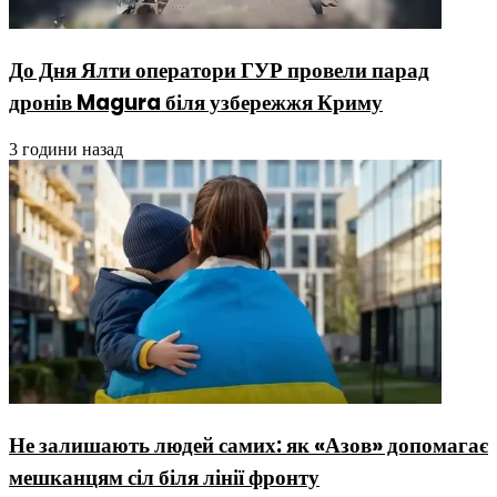
До Дня Ялти оператори ГУР провели парад
дронів Magura біля узбережжя Криму
3 години назад
Не залишають людей самих: як «Азов» допомагає
мешканцям сіл біля лінії фронту