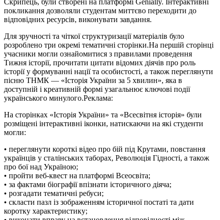
Скрипець, були створені на платформі Genially. Інтерактивні
покликання дозволяли студентам миттєво переходити до
відповідних ресурсів, виконувати завдання.
Для зручності та чіткої структуризації матеріалів було
розроблено три окремі тематичні сторінки.На першій сторінці
учасники могли ознайомитися з правилами проведення
Тижня історії, прочитати цитати відомих діячів про роль
історії у формуванні нації та особистості, а також переглянути
пісню ТНМК — «Історія України за 5 хвилин», яка в
доступній і креативній формі узагальнює ключові події
українського минулого.
Реклама:
На сторінках «Історія України» та «Всесвітня історія» були
розміщені інтерактивні іконки, натискаючи на які студенти
могли:
• переглянути короткі відео про бій під Крутами, повстання
українців у сталінських таборах, Революція Гідності, а також
про бої над Україною;
• пройти веб-квест на платформі Всеосвіта;
• за фактами біографії впізнати історичного діяча;
• розгадати тематичні ребуси;
• скласти пазл із зображенням історичної постаті та дати
коротку характеристику;
• виконати вправу на встановлення відповідності між