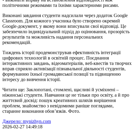
політичними режимами та їхніми характерними рисами.
Виконані завдання студенти надсилали через додаток Google
Classroom. Для кожного учасника було створено окремий
Google-документ, у якому вони вписували свої відповіді. Це
забезпечило індивідуальний підхід до оцінювання, прозорість
результатів та можливість надання персональних
рекомендацій.
Тиждень історії продемонстрував ефективність інтеграції
цифрових технологій в освітній процес. Поєднання
інтерактивних завдань, відеоматеріалів, веб-квестів та творчих
вправ сприяло активізації пізнавальної діяльності студентів,
формуванню їхньої громадянської позиції та підвищенню
інтересу до вивчення історії.
Читати ще: Заклопотані, стомлені, щасливі й усміхнені –
ніжинські студенти. Навчання це не тільки про освіту, а й про
життєвий досвід: пошук креативних шляхів вирішення
проблем, знайомство з невідомими раніше поглядами,
старанне виконання обов’язків. Фото.
Джерело: mynizhyn.com
2026-02-27 14:49:18