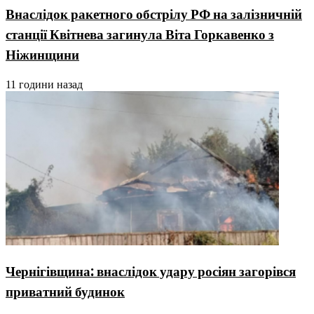
Внаслідок ракетного обстрілу РФ на залізничній
станції Квітнева загинула Віта Горкавенко з
Ніжинщини
11 години назад
Чернігівщина: внаслідок удару росіян загорівся
приватний будинок