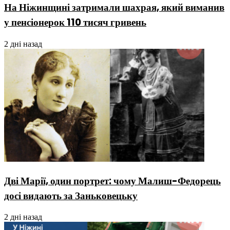
На Ніжинщині затримали шахрая, який виманив
у пенсіонерок 110 тисяч гривень
2 дні назад
Дві Марії, один портрет: чому Малиш-Федорець
досі видають за Заньковецьку
2 дні назад