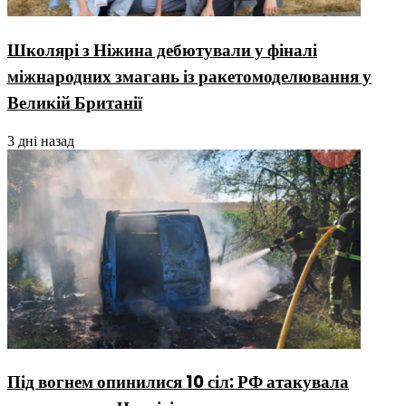
Школярі з Ніжина дебютували у фіналі
міжнародних змагань із ракетомоделювання у
Великій Британії
3 дні назад
Під вогнем опинилися 10 сіл: РФ атакувала