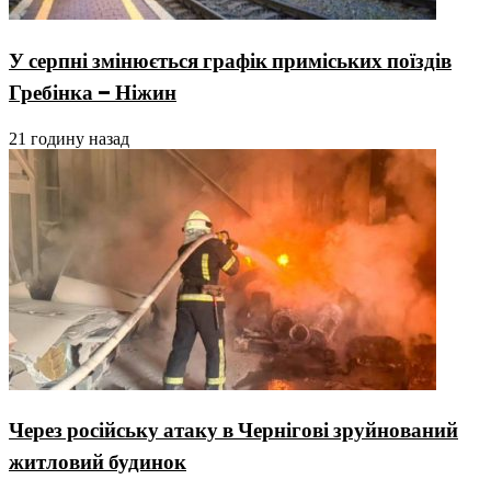
У серпні змінюється графік приміських поїздів
Гребінка – Ніжин
21 годину назад
Через російську атаку в Чернігові зруйнований
житловий будинок