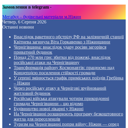
Замовлення в telegram
-
Мегабуд – будівельні матеріали м.Ніжин
Четвер, 6 Серпня 2026
Останні новини
Внаслідок ракетного обстрілу РФ на залізничній станції
Квітнева загинула Віта Горкавенко з Ніжинщини
Чернігівщина: внаслідок удару росіян загорівся
приватний будинок
Понад 270 млн грн: збитки від пожежі, внаслідок
російської атаки на Чернігівщину
Трансформація району Космонавтів: працюємо над
Концепцією посилення стійкості громади
У серпні змінюється графік приміських поїздів Гребінка
– Ніжин
Через російську атаку в Чернігові зруйнований
житловий будинок
Російські війська атакували чотири прикордонні
громади Чернігівщини – що відомо
Будівництво нової лікарні у Ніжині
На Чернігівщині розширюють програму безкоштовного
житла для переселенців
Туризм на Чернігівщині попри війну: Ніжин — серед