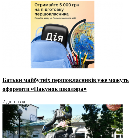
Батьки майбутніх першокласників уже можуть
оформити «Пакунок школяра»
2 дні назад