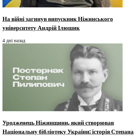
На війні загинув випускник Ніжинського
університету Андрій Ілюшик
4 дні назад
Уродженець Ніжинщини, який створював
Національну бібліотеку України: історія Степана