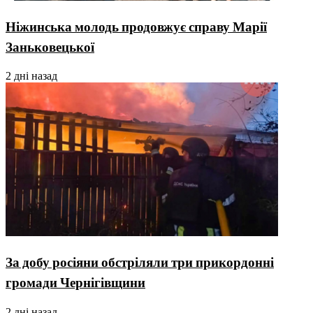
Ніжинська молодь продовжує справу Марії
Заньковецької
2 дні назад
За добу росіяни обстріляли три прикордонні
громади Чернігівщини
2 дні назад