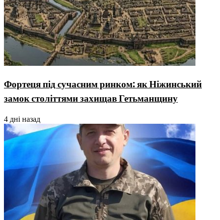
Фортеця під сучасним ринком: як Ніжинський
замок століттями захищав Гетьманщину
4 дні назад