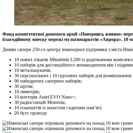
Фонд компетентної допомоги армії «Повернись живим» пере
благодійному внеску мережі мультимаркетів «Аврора». 10 мл
Днями сапери 250-го центру інженерної підтримки з міста Ніж
10 нових пікапів Mitsubishi L200 із додатковими комплек
10 наборів для дистанційного знешкодження мін і підри
10 металошукачів;
30 персональних і 10 групових наборів для розмінування;
90 набедрених саперних наборів;
30 щупів;
10 омметрів;
10 коптерів Autel EVO Nano+;
30 радіостанцій Motorola;
10 планшетів із захистом і картами пам’яті;
20 бухт проводу