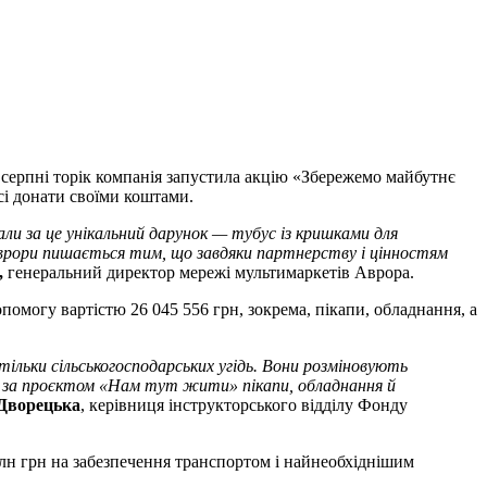
У серпні торік компанія запустила акцію «Збережемо майбутнє
всі донати своїми коштами.
и за це унікальний дарунок — тубус із кришками для
а Аврори пишається тим, що завдяки партнерству і цінностям
,
генеральний директор мережі мультимаркетів Аврора.
могу вартістю 26 045 556 грн, зокрема, пікапи, обладнання, а
ільки сільськогосподарських угідь. Вони розміновують
ні за проєктом «Нам тут жити» пікапи, обладнання й
 Дворецька
, керівниця інструкторського відділу Фонду
млн грн на забезпечення транспортом і найнеобхіднішим