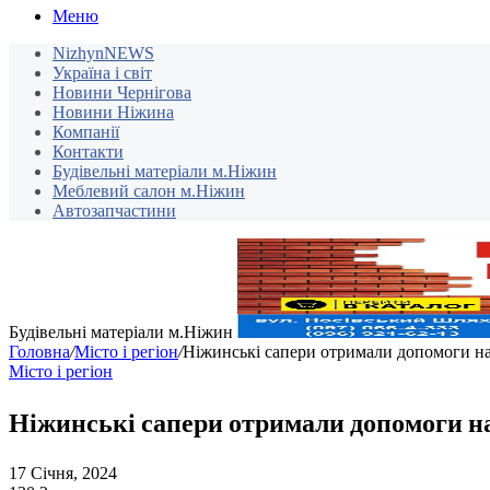
Меню
NizhynNEWS
Україна і світ
Новини Чернігова
Новини Ніжина
Компанії
Контакти
Будівельні матеріали м.Ніжин
Меблевий салон м.Ніжин
Автозапчастини
Будівельні матеріали м.Ніжин
Головна
/
Місто і регіон
/
Ніжинські сапери отримали допомоги н
Місто і регіон
Ніжинські сапери отримали допомоги н
17 Січня, 2024