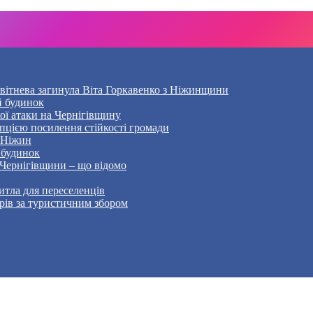
Квітнева загинула Віта Горкавенко з Ніжинщини
й будинок
кої атаки на Чернігівщину
пцією посилення стійкості громади
– Ніжин
 будинок
 Чернігівщини – що відомо
тла для переселенців
рів за туристичним збором