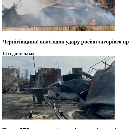
Чернігівщина: внаслідок удару росіян загорівся 
14 години назад