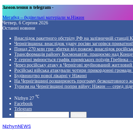
Замовлення в telegram
-
Мегабуд – будівельні матеріали м.Ніжин
Четвер, 6 Серпня 2026
Останні новини
Внаслідок ракетного обстрілу РФ на залізничній станції 
Чернігівщина: внаслідок удару росіян загорівся приватни
Понад 270 млн грн: збитки від пожежі, внаслідок російсь
Трансформація району Космонавтів: працюємо над Конце
У серпні змінюється графік приміських поїздів Гребінка 
Через російську атаку в Чернігові зруйнований житловий
Російські війська атакували чотири прикордонні громади
Будівництво нової лікарні у Ніжині
На Чернігівщині розширюють програму безкоштовного жи
Туризм на Чернігівщині попри війну: Ніжин — серед ліде
℃
Nizhyn
27
Facebook
Telegram
Пошук
NizhynNEWS