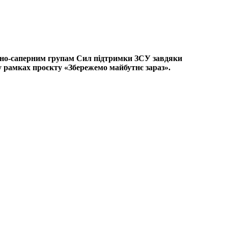
ерно-саперним групам Сил підтримки ЗСУ завдяки
у рамках проєкту «Збережемо майбутнє зараз».