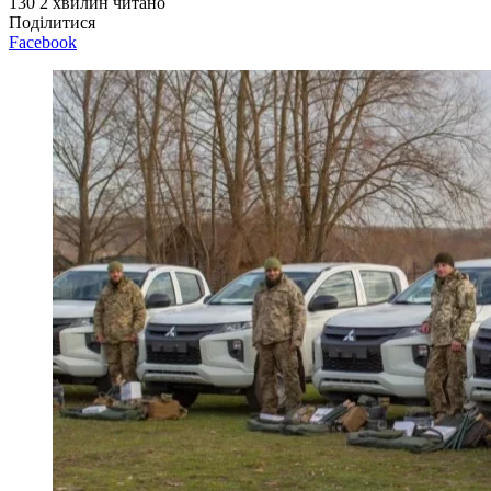
130
2 хвилин читано
Поділитися
Facebook