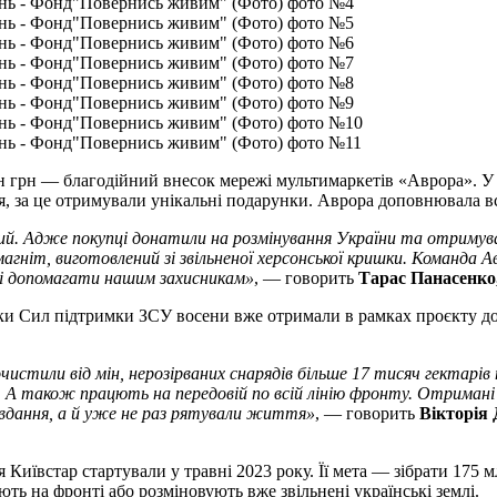
 млн грн — благодійний внесок мережі мультимаркетів «Аврора». 
ння, за це отримували унікальні подарунки. Аврора доповнювала 
. Адже покупці донатили на розмінування України та отримувал
 магніт, виготовлений зі звільненої херсонської кришки. Команд
й і допомагати нашим захисникам»
, — говорить
Тарас Панасенко
и Сил підтримки ЗСУ восени вже отримали в рамках проєкту допо
стили від мін, нерозірваних снарядів більше 17 тисяч гектарів т
у. А також працють на передовій по всій лінію фронту. Отрима
вдання, а й уже не раз рятували життя»
, — говорить
Вікторія
Київстар стартували у травні 2023 року. Її мета — зібрати 175 
ть на фронті або розміновують вже звільнені українські землі.