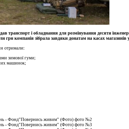
дав транспорт і обладнання для розмінування десяти інжен
н грн компанія зібрала завдяки донатам на касах магазинів 
ин отримали:
тами зимової гуми;
вних машинок;