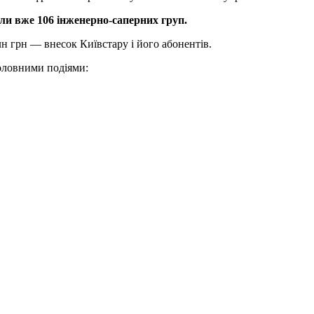
ли вже 106 інженерно-саперних груп.
лн грн — внесок Київстару і його абонентів.
головними подіями: