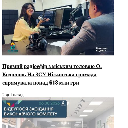
Прямий радіоефір з міським головою О.
Кодолою. На ЗСУ Ніжинська громада
спрямувала понад 613 млн грн
2 дні назад