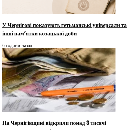
У Чернігові показують гетьманські універсали та
інші пам’ятки козацької доби
6 години назад
На Чернігівщині відкрили понад 3 тисячі