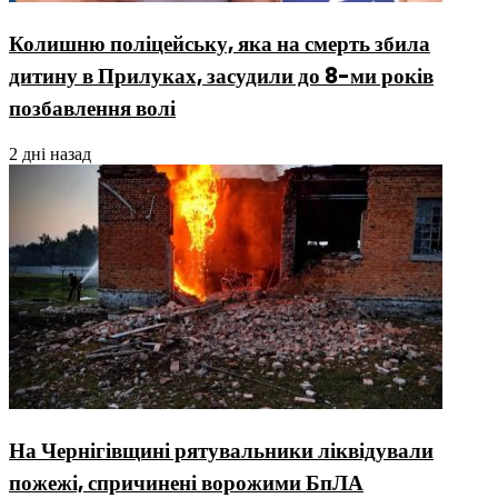
Колишню поліцейську, яка на смерть збила
дитину в Прилуках, засудили до 8-ми років
позбавлення волі
2 дні назад
На Чернігівщині рятувальники ліквідували
пожежі, спричинені ворожими БпЛА