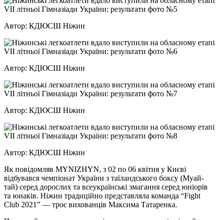
Автор: КДЮСШ Ніжин
Автор: КДЮСШ Ніжин
Автор: КДЮСШ Ніжин
Автор: КДЮСШ Ніжин
Як повідомляв MYNIZHYN, з 02 по 06 квітня у Києві
відбувався чемпіонат України з таїландського боксу (Муай-
тай) серед дорослих та всеукраїнські змагання серед юніорів
та юнаків. Ніжин традиційно представляла команда “Fight
Club 2021” — троє вихованців Максима Татаренка.