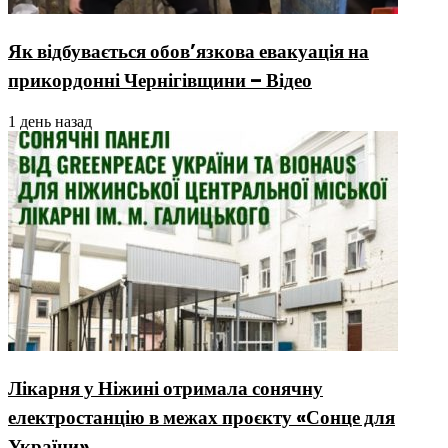
Як відбувається обов’язкова евакуація на
прикордонні Чернігівщини – Відео
1 день назад
Лікарня у Ніжині отримала сонячну
електростанцію в межах проєкту «Сонце для
України»