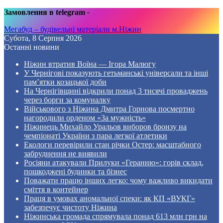
Замовлення в telegram
-
Мегабуд – будівельні матеріали м.Ніжин
Субота, 8 Серпня 2026
Останні новини
Ніжин втратив Воїна — Ігора Малюгу
У Чернігові показують гетьманські універсали та інші
пам’ятки козацької доби
На Чернігівщині відкрили понад 3 тисячі проваджень
через борги за комуналку
Військового з Ніжина Дмитра Горнова посмертно
нагородили орденом «За мужність»
Ніжинець Михайло Уральов виборов бронзу на
чемпіонаті України з пара легкої атлетики
Екологи перевірили стан річки Остер: масштабного
забруднення не виявили
Росіяни атакували Прилуки «Геранню»: горів склад,
пошкоджені будинки та бізнес
Поважати працю інших легко: чому важливо викидати
сміття в контейнер
Праця в умовах аномальної спеки: як КП «ВУКГ»
забезпечує чистоту Ніжина
Ніжинська громада спрямувала понад 613 млн грн на