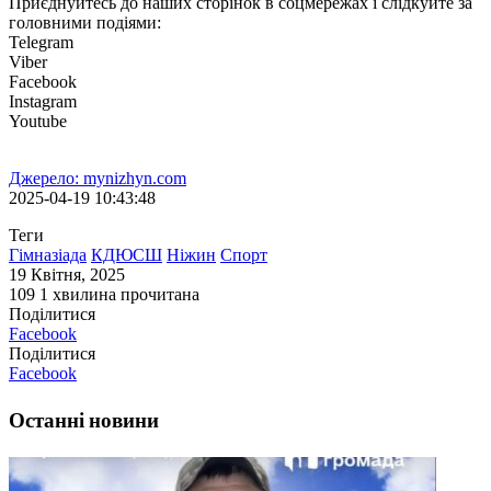
Приєднуйтесь до наших сторінок в соцмережах і слідкуйте за
головними подіями:
Telegram
Viber
Facebook
Instagram
Youtube
Джерело: mynizhyn.com
2025-04-19 10:43:48
Теги
Гімназіада
КДЮСШ
Ніжин
Спорт
19 Квітня, 2025
109
1 хвилина прочитана
Поділитися
Facebook
Поділитися
Facebook
Останні новини