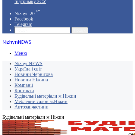
підтримку ЗСУ
℃
Nizhyn
20
Facebook
Telegram
Пошук
NizhynNEWS
Меню
NizhynNEWS
Україна і світ
Новини Чернігова
Новини Ніжина
Компанії
Контакти
Будівельні матеріали м.Ніжин
Меблевий салон м.Ніжин
Автозапчастини
Будівельні матеріали м.Ніжин