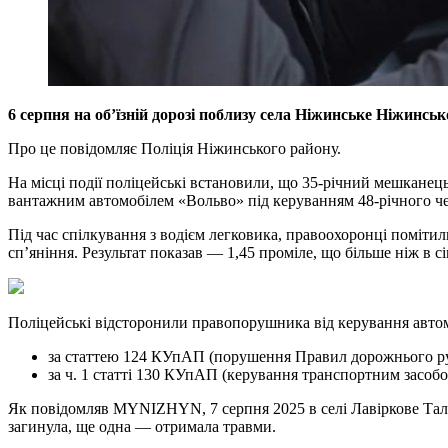
6 серпня на об’їзній дорозі поблизу села Ніжинське Ніжинс
Про це повідомляє Поліція Ніжинського району.
На місці події поліцейські встановили, що 35-річний мешканець
вантажним автомобілем «Вольво» під керуванням 48-річного че
Під час спілкування з водієм легковика, правоохоронці помітил
спʼяніння. Результат показав — 1,45 проміле, що більше ніж в 
Поліцейські відсторонили правопорушника від керування автомо
за статтею 124 КУпАП (порушення Правил дорожнього ру
за ч. 1 статті 130 КУпАП (керування транспортним засобо
Як повідомляв MYNIZHYN, 7 серпня 2025 в селі Лавіркове Тала
загинула, ще одна — отримала травми.