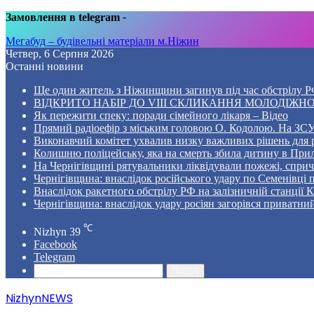
Замовлення в telegram
-
Мегабуд – будівельні матеріали м.Ніжин
Четвер, 6 Серпня 2026
Останні новини
Ще один житель з Ніжинщини загинув під час обстрілу РФ
ВІДКРИТО НАБІР ДО VIII СКЛИКАННЯ МОЛОДІЖНО
Як пережити спеку: поради сімейного лікаря – Відео
Прямий радіоефір з міським головою О. Кодолою. На ЗСУ
Виконавчий комітет ухвалив низку важливих рішень для 
Колишню поліцейську, яка на смерть збила дитину в Прил
На Чернігівщині рятувальники ліквідували пожежі, спр
Чернігівщина: внаслідок російського удару по Семенівці
Внаслідок ракетного обстрілу РФ на залізничній станції 
Чернігівщина: внаслідок удару росіян загорівся приватни
℃
Nizhyn
39
Facebook
Telegram
Пошук
NizhynNEWS