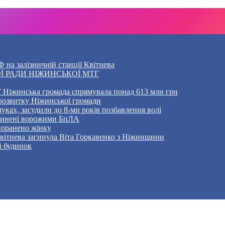
 на залізничній станції Квітнева
Ї РАДИ НІЖИНСЬКОЇ МТГ
 Ніжинська громада спрямувала понад 613 млн грн
розвитку Ніжинської громади
уках, засудили до 8-ми років позбавлення волі
ичинені ворожими БпЛА
 поранено жінку
Квітнева загинула Віта Горкавенко з Ніжинщини
й будинок