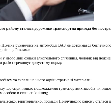
ького району сталась дорожньо-транспортна пригода без постр
 Ніжина рухаючись на автомобілі ВАЗ не дотримався безпечного бо
рнігівця.
Реклама:
и у нього явні ознаки алкогольного сп’яніння, чоловік від поясн
сім разів перевищує допустиму норму.
білем та склали на нього адміністративні матеріали:
ху, що спричинило пошкодження транспортних засобів чи іншог
м особою в стані сп’яніння);
лаївської територіальної громади Прилуцького району сталася д