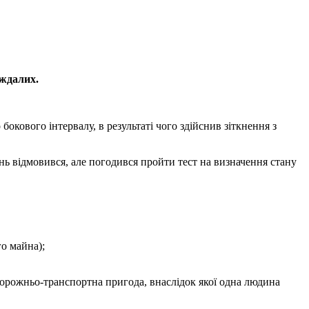
аждалих.
кового інтервалу, в результаті чого здійснив зіткнення з
ень відмовився, але погодився пройти тест на визначення стану
о майна);
орожньо-транспортна пригода, внаслідок якої одна людина