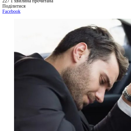
227
1 хвилина прочитана
Поділитися
Facebook