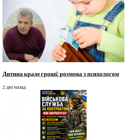
Дитина краде гроші: розмова з психологом
2 дні назад