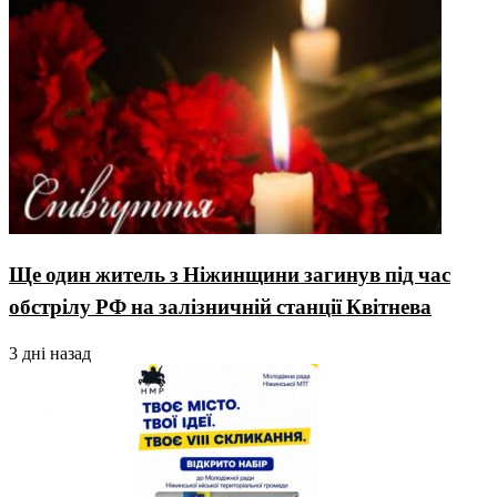
Ще один житель з Ніжинщини загинув під час
обстрілу РФ на залізничній станції Квітнева
3 дні назад