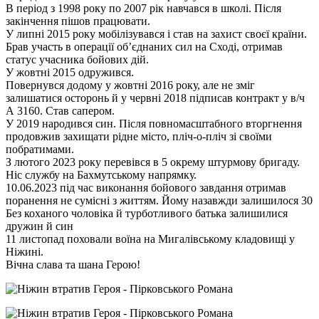
В період з 1998 року по 2007 рік навчався в школі. Після
закінчення пішов працювати.
У липні 2015 року мобілізувався і став на захист своєї країни.
Брав участь в операції об’єднаних сил на Сході, отримав
статус учасника бойових дій.
У жовтні 2015 одружився.
Повернувся додому у жовтні 2016 року, але не зміг
залишатися осторонь й у червні 2018 підписав контракт у в/ч
А 3160. Став сапером.
У 2019 народився син. Після повномасштабного вторгнення
продовжив захищати рідне місто, пліч-о-пліч зі своїми
побратимами.
З лютого 2023 року перевівся в 5 окрему штурмову бригаду.
Ніс службу на Бахмутському напрямку.
10.06.2023 під час виконання бойового завдання отримав
поранення не сумісні з життям. Йому назавжди залишилося 30
Без коханого чоловіка й турботливого батька залишилися
дружин й син
11 листопад поховали воїна на Мигалівському кладовищі у
Ніжині.
Вічна слава та шана Герою!