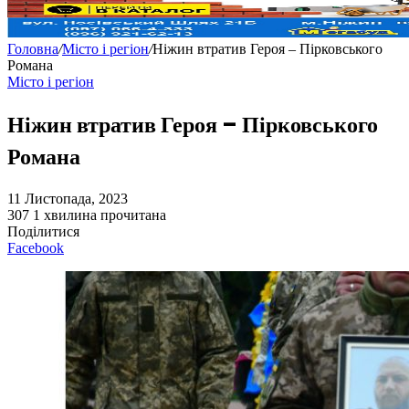
Головна
/
Місто і регіон
/
Ніжин втратив Героя – Пірковського
Романа
Місто і регіон
Ніжин втратив Героя – Пірковського
Романа
11 Листопада, 2023
307
1 хвилина прочитана
Поділитися
Facebook