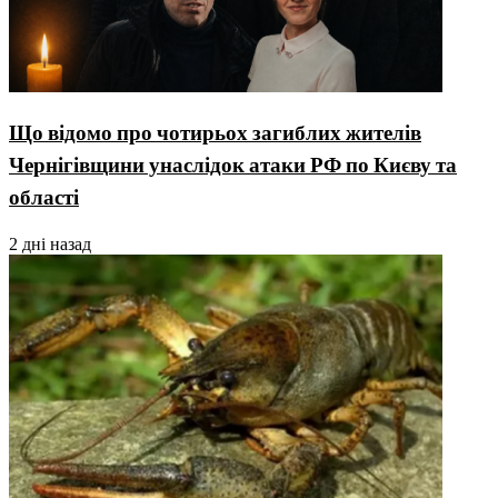
Що відомо про чотирьох загиблих жителів
Чернігівщини унаслідок атаки РФ по Києву та
області
2 дні назад