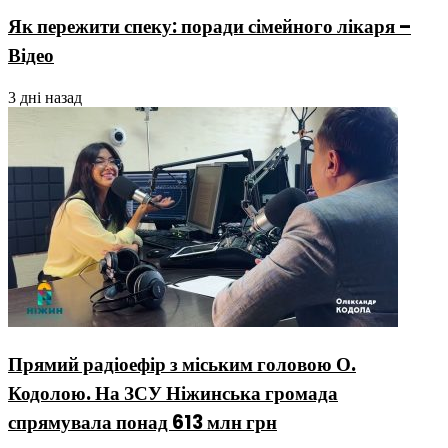
Як пережити спеку: поради сімейного лікаря –
Відео
3 дні назад
Прямий радіоефір з міським головою О.
Кодолою. На ЗСУ Ніжинська громада
спрямувала понад 613 млн грн