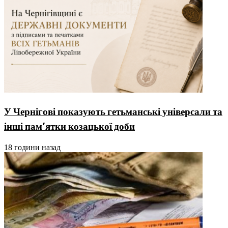
У Чернігові показують гетьманські універсали та
інші пам’ятки козацької доби
18 години назад