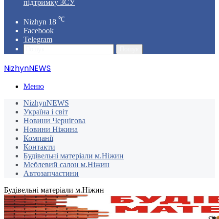
підтримку ЗСУ
℃
Nizhyn
18
Facebook
Telegram
Пошук
NizhynNEWS
Меню
NizhynNEWS
Україна і світ
Новини Чернігова
Новини Ніжина
Компанії
Контакти
Будівельні матеріали м.Ніжин
Меблевий салон м.Ніжин
Автозапчастини
Будівельні матеріали м.Ніжин