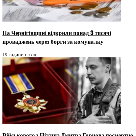
На Чернігівщині відкрили понад 3 тисячі
проваджень через борги за комуналку
19 години назад
Військового з Ніжина Дмитра Горнова посмертно