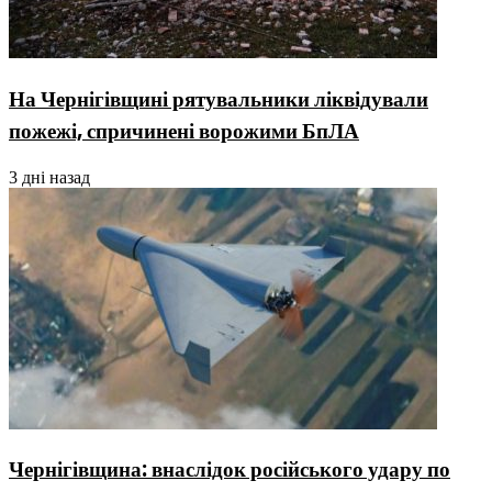
На Чернігівщині рятувальники ліквідували
пожежі, спричинені ворожими БпЛА
3 дні назад
Чернігівщина: внаслідок російського удару по