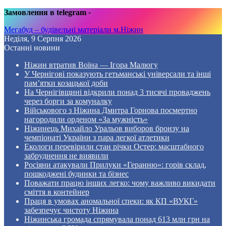
Замовлення в telegram
-
Мегабуд – будівельні матеріали м.Ніжин
Неділя, 9 Серпня 2026
Останні новини
Ніжин втратив Воїна — Ігора Малюгу
У Чернігові показують гетьманські універсали та інші
пам’ятки козацької доби
На Чернігівщині відкрили понад 3 тисячі проваджень
через борги за комуналку
Військового з Ніжина Дмитра Горнова посмертно
нагородили орденом «За мужність»
Ніжинець Михайло Уральов виборов бронзу на
чемпіонаті України з пара легкої атлетики
Екологи перевірили стан річки Остер: масштабного
забруднення не виявили
Росіяни атакували Прилуки «Геранню»: горів склад,
пошкоджені будинки та бізнес
Поважати працю інших легко: чому важливо викидати
сміття в контейнер
Праця в умовах аномальної спеки: як КП «ВУКГ»
забезпечує чистоту Ніжина
Ніжинська громада спрямувала понад 613 млн грн на