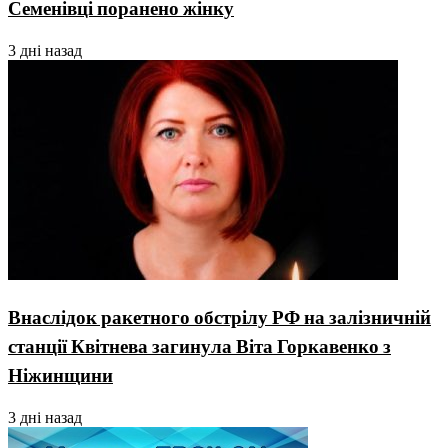
Семенівці поранено жінку
3 дні назад
Внаслідок ракетного обстрілу РФ на залізничній
станції Квітнева загинула Віта Горкавенко з
Ніжинщини
3 дні назад