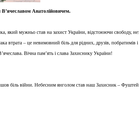
м В’ячеславом Анатолійовичем.
, який мужньо став на захист України, відстоюючи свободу, нез
ка втрата – це невимовний біль для рідних, друзів, побратимів 
В’ячеслава. Вічна пам’ять і слава Захиснику України!
йшов біль війни. Небесним янголом став наш Захисник – Фуштей