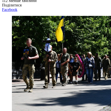
112
Менше хвилини
Поділитися
Facebook