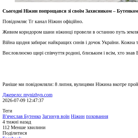
Сьогодні Ніжин попрощався зі своїм Захисником – Бутенко
Повідомляє Тг канал Ніжин офіційно.
Живим коридором шани ніжинці провели в останню путь земляка
Війна щодня забирає найкращих синів і дочок України. Кожна та
Висловлюємо щирі співчуття родині, близьким і всім, хто знав 
Раніше ми повідомляли: 8 липня, вулицями Ніжина вкотре про
Джерело: mynizhyn.com
2026-07-09 12:47:37
Теги
В'ячеслав Бутенко
Загинув воїн
Ніжин
поховання
4 тижні назад
112
Менше хвилини
Поділитися