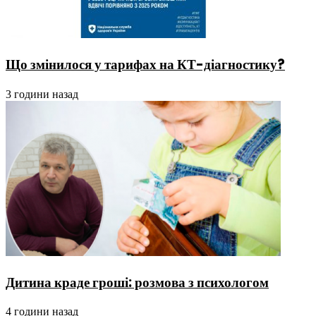
Що змінилося у тарифах на КТ-діагностику?
3 години назад
Дитина краде гроші: розмова з психологом
4 години назад