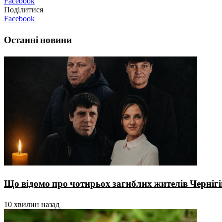
Facebook
Поділитися
Facebook
Останні новини
Що відомо про чотирьох загиблих жителів Чернігі
10 хвилин назад