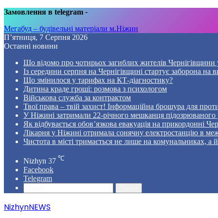
Замовлення в telegram
-
Мегабуд – будівельні матеріали м.Ніжин
П’ятниця, 7 Серпня 2026
Останні новини
Що відомо про чотирьох загиблих жителів Чернігівщини у
Із середини серпня на Чернігівщині стартує заборона на в
Що змінилося у тарифах на КТ-діагностику?
Дитина краде гроші: розмова з психологом
Військова служба за контрактом
Твої права – твій захист! Інформаційна брошура для проти
У Ніжині затримали 22-річного мешканця підозрюваного у
Як відбувається обов’язкова евакуація на прикордонні Че
Лікарня у Ніжині отримала сонячну електростанцію в ме
Чистота в місті тримається не лише на комунальниках, а й 
℃
Nizhyn
37
Facebook
Telegram
Пошук
NizhynNEWS