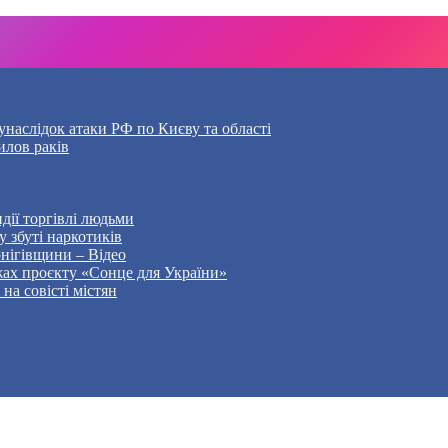
наслідок атаки РФ по Києву та області
илов раків
дії торгівлі людьми
 збуті наркотиків
рнігівщини – Відео
жах проєкту «Сонце для України»
на совісті містян