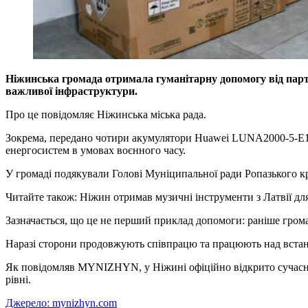
Ніжинська громада отримала гуманітарну допомогу від партне
важливої інфраструктури.
Про це повідомляє Ніжинська міська рада.
Зокрема, передано чотири акумулятори Huawei LUNA2000-5-E
енергосистем в умовах воєнного часу.
У громаді подякували Голові Муніципальної ради Ропазького кр
Читайте також: Ніжин отримав музичні інструменти з Латвії для
Зазначається, що це не перший приклад допомоги: раніше громад
Наразі сторони продовжують співпрацю та працюють над встан
Як повідомляв MYNIZHYN, у Ніжині офіційно відкрито сучасни
рівні.
Джерело: mynizhyn.com