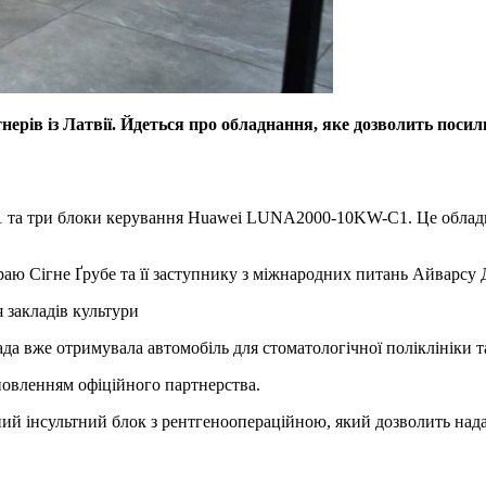
рів із Латвії. Йдеться про обладнання, яке дозволить посили
1 та три блоки керування Huawei LUNA2000-10KW-C1. Це обладн
аю Сігне Ґрубе та її заступнику з міжнародних питань Айварсу 
 закладів культури
а вже отримувала автомобіль для стоматологічної поліклініки та
овленням офіційного партнерства.
й інсультний блок з рентгеноопераційною, який дозволить нада