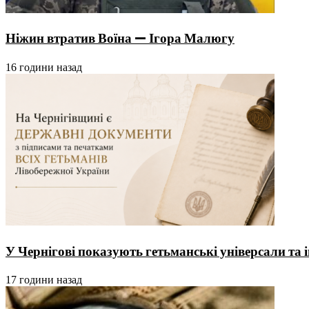
Ніжин втратив Воїна — Ігора Малюгу
16 години назад
У Чернігові показують гетьманські універсали та 
17 години назад