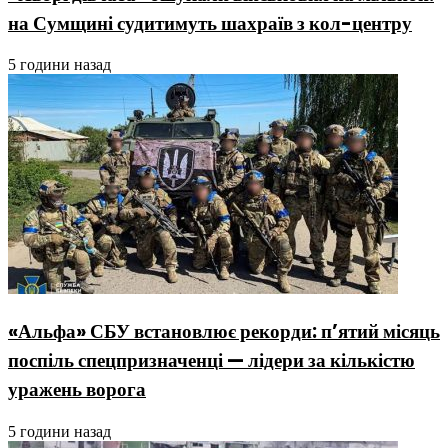
на Сумщині судитимуть шахраїв з кол-центру
5 години назад
«Альфа» СБУ встановлює рекорди: п’ятий місяць
поспіль спецпризначенці — лідери за кількістю
уражень ворога
5 години назад