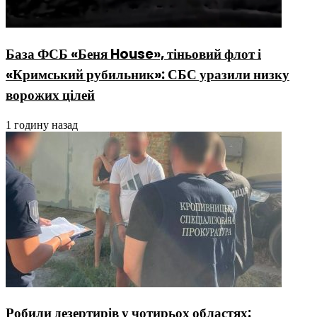
База ФСБ «Беня House», тіньовий флот і
«Кримський рубильник»: СБС уразили низку
ворожих цілей
1 годину назад
Робили дезертирів у чотирьох областях: