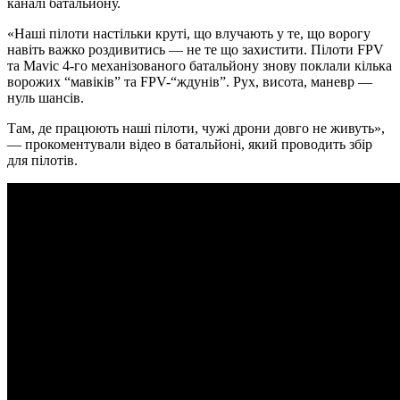
каналі батальйону.
«Наші пілоти настільки круті, що влучають у те, що ворогу
навіть важко роздивитись — не те що захистити. Пілоти FPV
та Mavic 4-го механізованого батальйону знову поклали кілька
ворожих “мавіків” та FPV-“ждунів”. Рух, висота, маневр —
нуль шансів.
Там, де працюють наші пілоти, чужі дрони довго не живуть»,
— прокоментували відео в батальйоні, який проводить збір
для пілотів.