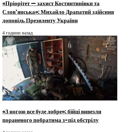
«Пріорітет — захист Костянтинівки та
Слов’янська»: Михайло Драпатий здійснив
доповідь Президенту України
4 години назад
«З ногою все буде добре»: бійці вивезли
пораненого побратима з-під обстрілу