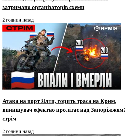
затримано організаторів схеми
2 години назад
Атака на порт Ялти, горить траса на Крим,
винищувач ефектно пролітає над Запоріжжям:
стрім
2 години назад