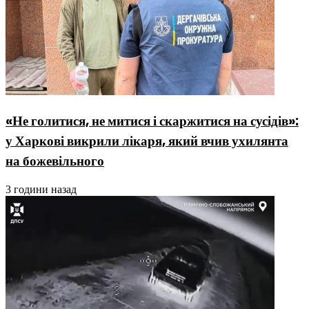
«Не голитися, не митися і скаржитися на сусідів»:
у Харкові викрили лікаря, який вчив ухилянта
на божевільного
3 години назад