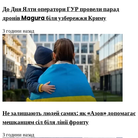
До Дня Ялти оператори ГУР провели парад
дронів Magura біля узбережжя Криму
3 години назад
Не залишають людей самих: як «Азов» допомагає
мешканцям сіл біля лінії фронту
3 години назад