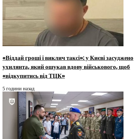
«Віддай гроші і виклич таксі»: у Києві засуджено
ухилянта, який ошукав вдову військового, щоб
«відкупитись від ТЦК»
5 години назад