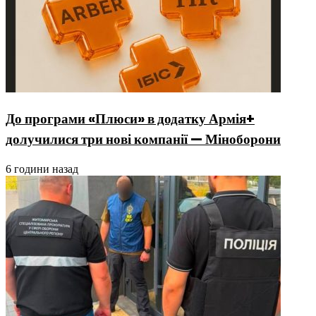
До програми «Плюси» в додатку Армія+
долучилися три нові компанії — Міноборони
6 години назад