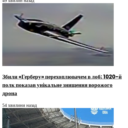
49 хвилин назад
Збили «Герберу» перехоплювачем в лоб: 1020-й
полк показав унікальне знищення ворожого
дрона
54 хвилини назад