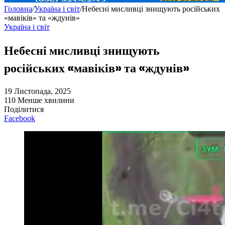
Головна
/
Україна і світ
/
Небесні мисливці знищують російських
«мавіків» та «ждунів»
Україна і світ
Небесні мисливці знищують
російських «мавіків» та «ждунів»
19 Листопада, 2025
110
Менше хвилини
Поділитися
Facebook