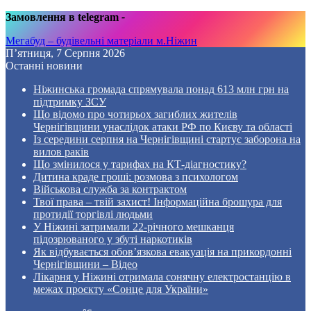
Замовлення в telegram
-
Мегабуд – будівельні матеріали м.Ніжин
П’ятниця, 7 Серпня 2026
Останні новини
Ніжинська громада спрямувала понад 613 млн грн на
підтримку ЗСУ
Що відомо про чотирьох загиблих жителів
Чернігівщини унаслідок атаки РФ по Києву та області
Із середини серпня на Чернігівщині стартує заборона на
вилов раків
Що змінилося у тарифах на КТ-діагностику?
Дитина краде гроші: розмова з психологом
Військова служба за контрактом
Твої права – твій захист! Інформаційна брошура для
протидії торгівлі людьми
У Ніжині затримали 22-річного мешканця
підозрюваного у збуті наркотиків
Як відбувається обов’язкова евакуація на прикордонні
Чернігівщини – Відео
Лікарня у Ніжині отримала сонячну електростанцію в
межах проєкту «Сонце для України»