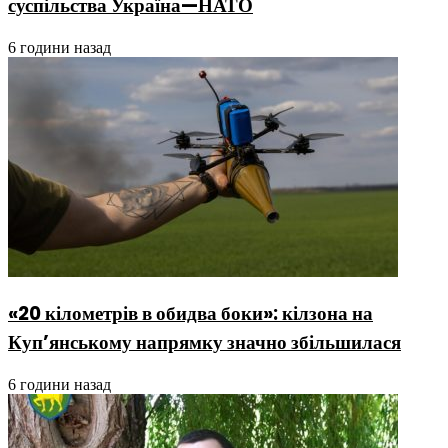
суспільства Україна—НАТО
6 години назад
«20 кілометрів в обидва боки»: кілзона на
Куп’янському напрямку значно збільшилася
6 години назад