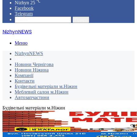
℃
Nizhyn
25
Facebook
Telegram
Пошук
NizhynNEWS
Меню
NizhynNEWS
Україна і світ
Новини Чернігова
Новини Ніжина
Компанії
Контакти
Будівельні матеріали м.Ніжин
Меблевий салон м.Ніжин
Автозапчастини
Будівельні матеріали м.Ніжин