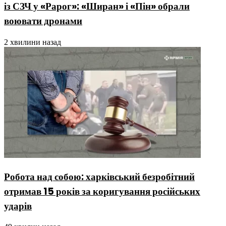
із СЗЧ у «Рарог»: «Ширан» і «Пін» обрали
воювати дронами
2 хвилини назад
Робота над собою: харківський безробітний
отримав 15 років за коригування російських
ударів