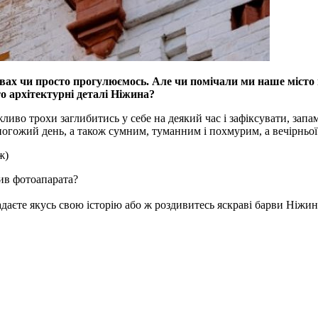
вах чи просто прогулюємось. Але чи помічали ми наше місто 
о архітектурні деталі Ніжина?
иво трохи заглибитись у себе на деякий час і зафіксувати, запам
погожий день, а також сумним, туманним і похмурим, а вечірньо
ж)
тив фотоапарата?
адаєте якусь свою історію або ж роздивитесь яскраві барви Ніжин