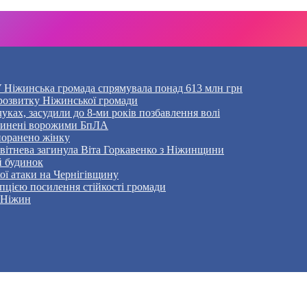
 Ніжинська громада спрямувала понад 613 млн грн
розвитку Ніжинської громади
уках, засудили до 8-ми років позбавлення волі
ичинені ворожими БпЛА
 поранено жінку
Квітнева загинула Віта Горкавенко з Ніжинщини
й будинок
кої атаки на Чернігівщину
пцією посилення стійкості громади
– Ніжин