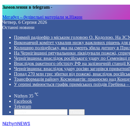
Замовлення в telegram
-
Мегабуд – будівельні матеріали м.Ніжин
Четвер, 6 Серпня 2026
Останні новини
Прямий радіоефір з міським головою О. Кодолою. На ЗСУ
Виконавчий комітет ухвалив низку важливих рішень для 
Колишню поліцейську, яка на смерть збила дитину в Прил
На Чернігівщині рятувальники ліквідували пожежі, спр
Чернігівщина: внаслідок російського удару по Семенівці
Внаслідок ракетного обстрілу РФ на залізничній станції 
Чернігівщина: внаслідок удару росіян загорівся приватни
Понад 270 млн грн: збитки від пожежі, внаслідок російсь
Трансформація району Космонавтів: працюємо над Конце
У серпні змінюється графік приміських поїздів Гребінка 
℃
Nizhyn
35
Facebook
Telegram
Пошук
NizhynNEWS