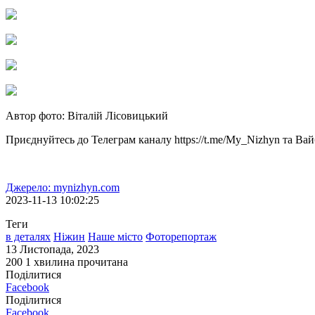
Автор фото: Віталій Лісовицький
Приєднуйтесь до Телеграм каналу https://t.me/My_Nizhyn та Ва
Джерело: mynizhyn.com
2023-11-13 10:02:25
Теги
в деталях
Ніжин
Наше місто
Фоторепортаж
13 Листопада, 2023
200
1 хвилина прочитана
Поділитися
Facebook
Поділитися
Facebook