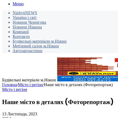
Меню
NizhynNEWS
Україна і світ
Новини Чернігова
Новини Ніжина
Компанії
Контакти
Будівельні матеріали м.Ніжин
Меблевий салон м.Ніжин
Автозапчастини
Будівельні матеріали м.Ніжин
Головна
/
Місто і регіон
/
Наше місто в деталях (Фоторепортаж)
Місто і регіон
Наше місто в деталях (Фоторепортаж)
13 Листопада, 2023