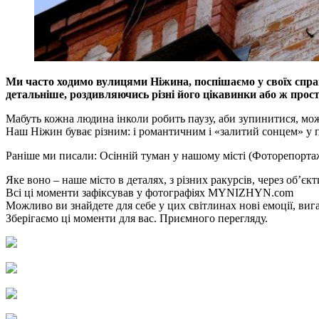
Ми часто ходимо вулицями Ніжина, поспішаємо у своїх спра
детальніше, роздивляючись різні його цікавинки або ж прост
Мабуть кожна людина інколи робить паузу, аби зупинитися, можл
Наш Ніжин буває різним: і романтичним і «залитий сонцем» у 
Раніше ми писали: Осінній туман у нашому місті (Фоторепорта
Яке воно – наше місто в деталях, з різних ракурсів, через об’єк
Всі ці моменти зафіксував у фотографіях MYNIZHYN.com
Можливо ви знайдете для себе у цих світлинах нові емоції, виг
Зберігаємо ці моменти для вас. Приємного перегляду.