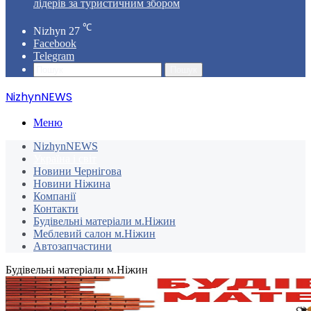
лідерів за туристичним збором
℃
Nizhyn
27
Facebook
Telegram
Пошук
NizhynNEWS
Меню
NizhynNEWS
Україна і світ
Новини Чернігова
Новини Ніжина
Компанії
Контакти
Будівельні матеріали м.Ніжин
Меблевий салон м.Ніжин
Автозапчастини
Будівельні матеріали м.Ніжин