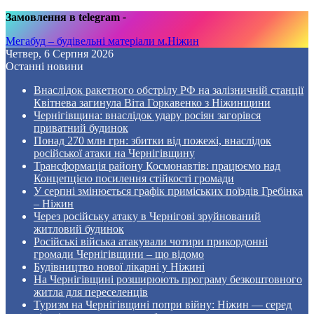
Замовлення в telegram
-
Мегабуд – будівельні матеріали м.Ніжин
Четвер, 6 Серпня 2026
Останні новини
Внаслідок ракетного обстрілу РФ на залізничній станції
Квітнева загинула Віта Горкавенко з Ніжинщини
Чернігівщина: внаслідок удару росіян загорівся
приватний будинок
Понад 270 млн грн: збитки від пожежі, внаслідок
російської атаки на Чернігівщину
Трансформація району Космонавтів: працюємо над
Концепцією посилення стійкості громади
У серпні змінюється графік приміських поїздів Гребінка
– Ніжин
Через російську атаку в Чернігові зруйнований
житловий будинок
Російські війська атакували чотири прикордонні
громади Чернігівщини – що відомо
Будівництво нової лікарні у Ніжині
На Чернігівщині розширюють програму безкоштовного
житла для переселенців
Туризм на Чернігівщині попри війну: Ніжин — серед