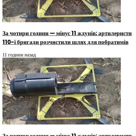
За чотири години — мінус 11 ждунів: артилеристи
110-ї бригади розчистили шлях для побратимів
11 години назад
За чотири години — мінус 11 ждунів: артилеристи