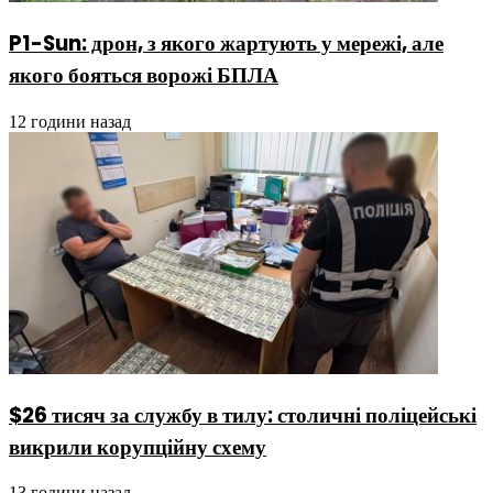
P1-Sun: дрон, з якого жартують у мережі, але
якого бояться ворожі БПЛА
12 години назад
$26 тисяч за службу в тилу: столичні поліцейські
викрили корупційну схему
13 години назад