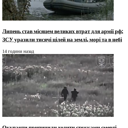
Липень став місяцем великих втрат для армії рф:
ЗСУ уразили тисячі цілей на землі, морі та в небі
14 години назад
Окупанти припинили ходити стежками смерті,