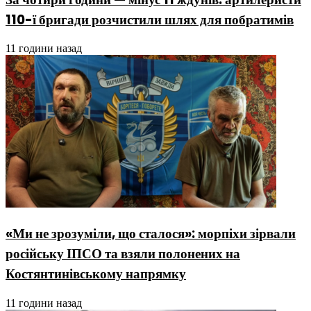
110-ї бригади розчистили шлях для побратимів
11 години назад
«Ми не зрозуміли, що сталося»: морпіхи зірвали
російську ІПСО та взяли полонених на
Костянтинівському напрямку
11 години назад