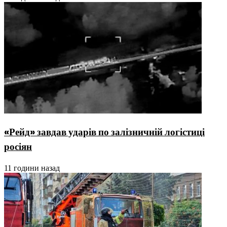
«Рейд» завдав ударів по залізничній логістиці
росіян
11 години назад