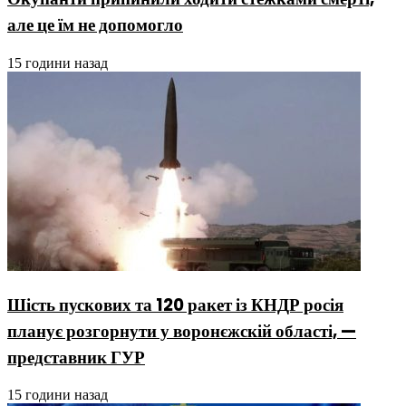
але це їм не допомогло
15 години назад
Шість пускових та 120 ракет із КНДР росія
планує розгорнути у воронєжскій області, —
представник ГУР
15 години назад