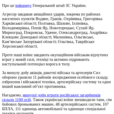
Про це
інформує
Генеральний штаб ЗС України.
Агресор завдавав авіаційних ударів, зокрема по районах
населених пунктів Водяне, Гранів, Охрімівка, Григорівка
Харківської області; Полтавка, Шахове, Іллінівка,
Володимирівка, Попів Яр, Новоторецьке, Сухий Яр,
Мирноград, Покровськ, Удачне, Олександроград, Андріївка-
Клевцове Донецької області; Малинівка, Ольгівське,
Кам’янське Запорізької області; Ольгівка, Таврійське
Херсонської області.
Проте наші воїни завдають окупаційним військам відчутних
втрат у живій силі, техніці та активно підривають
наступальний потенціал ворога в тилу.
За минулу добу авіація, ракетні війська та артилерія Сил
оборони уразили 11 районів зосередження особового складу,
озброєння і військової техніки, артилерійську систему та один
інший важливий об’єкт противника.
Нагадаємо,
минулої доби втрати російських загарбників
склали 1100 осіб
. Також українські воїни знешкодили танк, сім
бойових броньованих машин, 48 артилерійських систем, 107
БПЛА, 111 одиниць автомобільної та одиницю спеціальної
техніки окупантів.