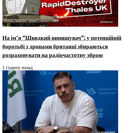
На ім’я “Швидкий винищувач”: у потенційній
боротьбі з дронами британці збираються
розраховувати на радіочастотну зброю
1 годину назад