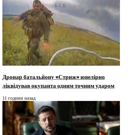
Дронар батальйону «Стриж» ювелірно
ліквідував окупанта одним точним ударом
11 години назад