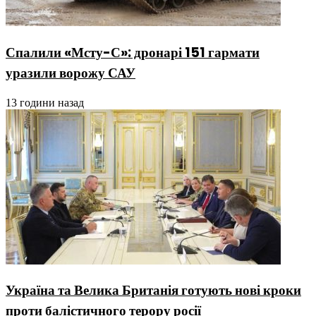
Спалили «Мсту-С»: дронарі 151 гармати
уразили ворожу САУ
13 години назад
Україна та Велика Британія готують нові кроки
проти балістичного терору росії