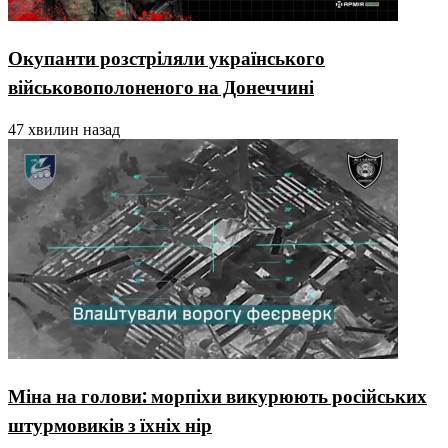
Окупанти розстріляли українського
військовополоненого на Донеччині
47 хвилин назад
Міна на голови: морпіхи викурюють російських
штурмовиків з їхніх нір