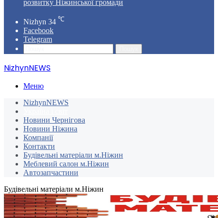
розвитку Ніжинської громади
℃
Nizhyn
34
Facebook
Telegram
Пошук
NizhynNEWS
Меню
NizhynNEWS
Україна і світ
Новини Чернігова
Новини Ніжина
Компанії
Контакти
Будівельні матеріали м.Ніжин
Меблевий салон м.Ніжин
Автозапчастини
Будівельні матеріали м.Ніжин