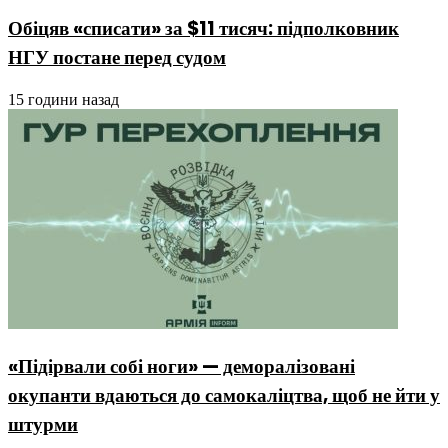
Обіцяв «списати» за $11 тисяч: підполковник
НГУ постане перед судом
15 години назад
«Підірвали собі ноги» — деморалізовані
окупанти вдаються до самокаліцтва, щоб не йти у
штурми