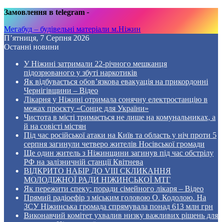
Замовлення в telegram
-
Мегабуд – будівельні матеріали м.Ніжин
П’ятниця, 7 Серпня 2026
Останні новини
У Ніжині затримали 22-річного мешканця
підозрюваного у збуті наркотиків
Як відбувається обов’язкова евакуація на прикордонні
Чернігівщини – Відео
Лікарня у Ніжині отримала сонячну електростанцію в
межах проєкту «Сонце для України»
Чистота в місті тримається не лише на комунальниках, а
й на совісті містян
Під час російської атаки на Київ та область у ніч проти 5
серпня загинули четверо жителів Носівської громади
Ще один житель з Ніжинщини загинув під час обстрілу
РФ на залізничній станції Квітнева
ВІДКРИТО НАБІР ДО VIII СКЛИКАННЯ
МОЛОДІЖНОЇ РАДИ НІЖИНСЬКОЇ МТГ
Як пережити спеку: поради сімейного лікаря – Відео
Прямий радіоефір з міським головою О. Кодолою. На
ЗСУ Ніжинська громада спрямувала понад 613 млн грн
Виконавчий комітет ухвалив низку важливих рішень для