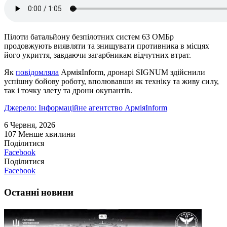
Пілоти батальйону безпілотних систем 63 ОМБр
продовжують виявляти та знищувати противника в місцях
його укриття, завдаючи загарбникам відчутних втрат.
Як
повідомляла
АрміяInform, дронарі SIGNUM здійснили
успішну бойову роботу, вполювавши як техніку та живу силу,
так і точку злету та дрони окупантів.
Джерело: Інформаційне агентство АрміяInform
6 Червня, 2026
107
Менше хвилини
Поділитися
Facebook
Поділитися
Facebook
Останні новини