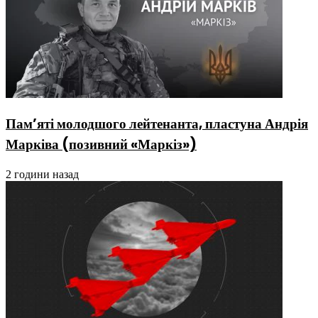
Пам’яті молодшого лейтенанта, пластуна Андрія
Марківа (позивний «Маркіз»)
2 години назад