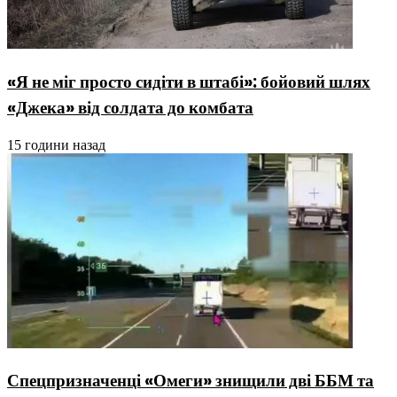
«Я не міг просто сидіти в штабі»: бойовий шлях
«Джека» від солдата до комбата
15 години назад
Спецпризначенці «Омеги» знищили дві ББМ та