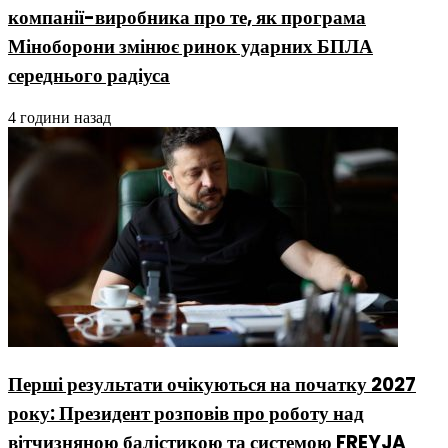
компанії-виробника про те, як програма
Міноборони змінює ринок ударних БПЛА
середнього радіуса
4 години назад
Перші результати очікуються на початку 2027
року: Президент розповів про роботу над
вітчизняною балістикою та системою FREYJA