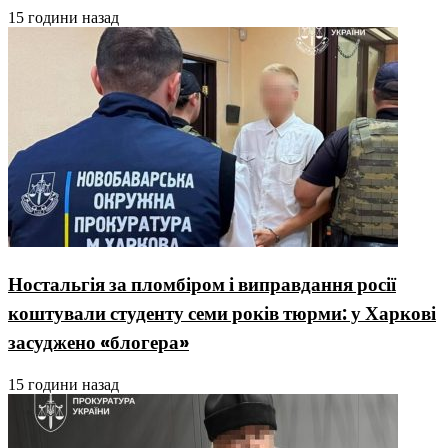
15 години назад
Ностальгія за пломбіром і виправдання росії
коштували студенту семи років тюрми: у Харкові
засуджено «блогера»
15 години назад