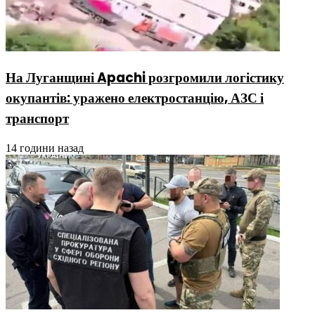
На Луганщині Apachi розгромили логістику
окупантів: уражено електростанцію, АЗС і
транспорт
14 години назад