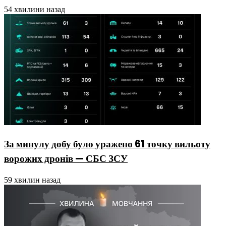
54 хвилини назад
За минулу добу було уражено 61 точку вильоту
ворожих дронів — СБС ЗСУ
59 хвилин назад