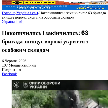
Головна
/
Україна і світ
/
Накопичились і закінчились: 63 бригада
знищує ворожі укриття з особовим складом
Україна і світ
Накопичились і закінчились: 63
бригада знищує ворожі укриття з
особовим складом
6 Червня, 2026
107
Менше хвилини
Поділитися
Facebook