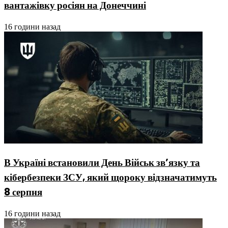
вантажівку росіян на Донеччині
16 години назад
В Україні встановили День Військ зв’язку та
кібербезпеки ЗСУ, який щороку відзначатимуть
8 серпня
16 години назад