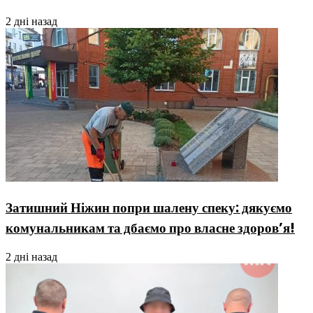
2 дні назад
Затишний Ніжин попри шалену спеку: дякуємо
комунальникам та дбаємо про власне здоров’я!
2 дні назад