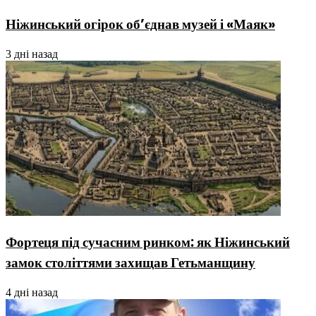
Ніжинський огірок об’єднав музей і «Маяк»
3 дні назад
Фортеця під сучасним ринком: як Ніжинський
замок століттями захищав Гетьманщину
4 дні назад