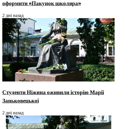
оформити «Пакунок школяра»
2 дні назад
Студенти Ніжина оживили історію Марії
Заньковецької
2 дні назад