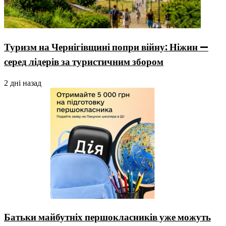
Туризм на Чернігівщині попри війну: Ніжин —
серед лідерів за туристичним збором
2 дні назад
Батьки майбутніх першокласників уже можуть