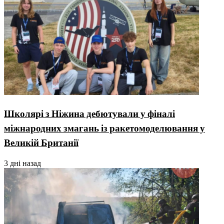
Школярі з Ніжина дебютували у фіналі
міжнародних змагань із ракетомоделювання у
Великій Британії
3 дні назад