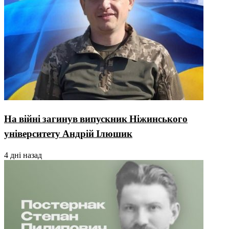
На війні загинув випускник Ніжинського
університету Андрій Ілюшик
4 дні назад