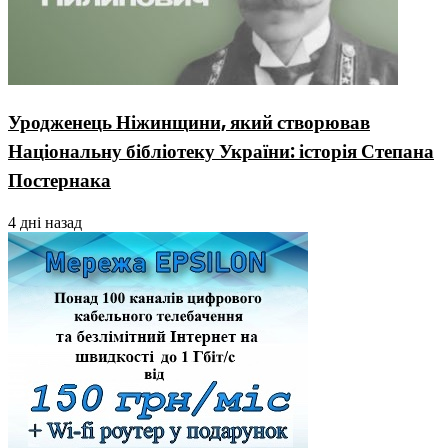
Уродженець Ніжинщини, який створював
Національну бібліотеку України: історія Степана
Постернака
4 дні назад