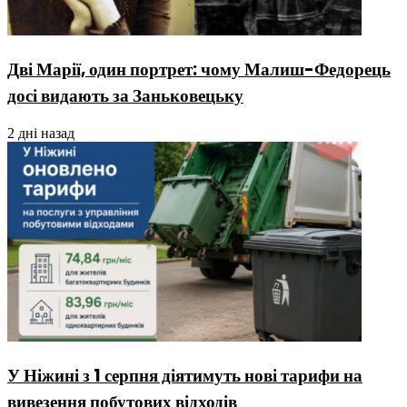
Дві Марії, один портрет: чому Малиш-Федорець
досі видають за Заньковецьку
2 дні назад
У Ніжині з 1 серпня діятимуть нові тарифи на
вивезення побутових відходів