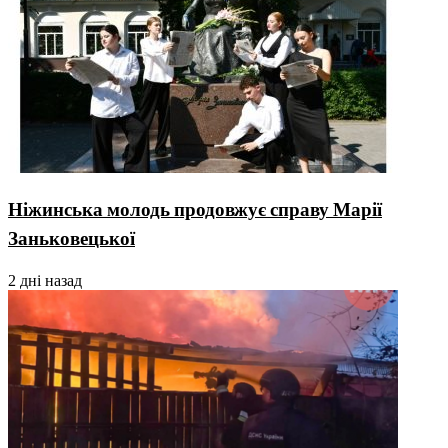
Ніжинська молодь продовжує справу Марії
Заньковецької
2 дні назад