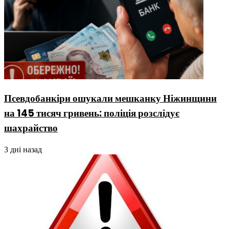
Псевдобанкіри ошукали мешканку Ніжинщини
на 145 тисяч гривень: поліція розслідує
шахрайство
3 дні назад