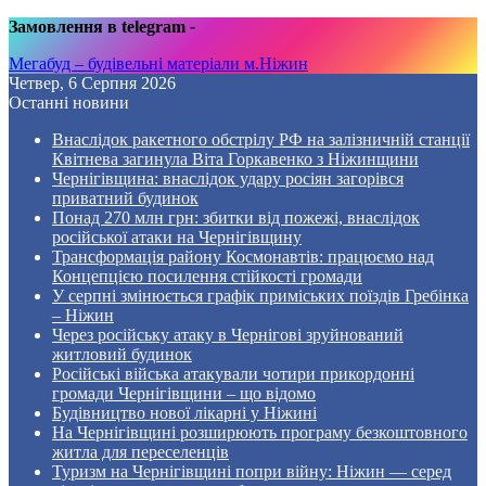
Замовлення в telegram
-
Мегабуд – будівельні матеріали м.Ніжин
Четвер, 6 Серпня 2026
Останні новини
Внаслідок ракетного обстрілу РФ на залізничній станції
Квітнева загинула Віта Горкавенко з Ніжинщини
Чернігівщина: внаслідок удару росіян загорівся
приватний будинок
Понад 270 млн грн: збитки від пожежі, внаслідок
російської атаки на Чернігівщину
Трансформація району Космонавтів: працюємо над
Концепцією посилення стійкості громади
У серпні змінюється графік приміських поїздів Гребінка
– Ніжин
Через російську атаку в Чернігові зруйнований
житловий будинок
Російські війська атакували чотири прикордонні
громади Чернігівщини – що відомо
Будівництво нової лікарні у Ніжині
На Чернігівщині розширюють програму безкоштовного
житла для переселенців
Туризм на Чернігівщині попри війну: Ніжин — серед