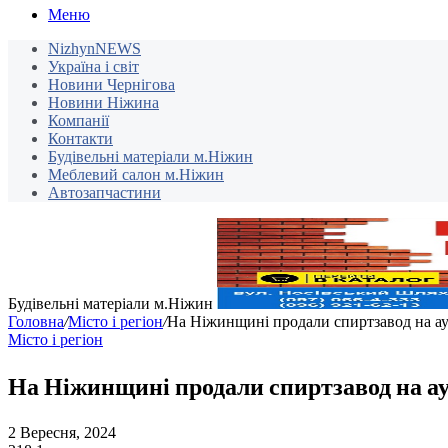
Меню
NizhynNEWS
Україна і світ
Новини Чернігова
Новини Ніжина
Компанії
Контакти
Будівельні матеріали м.Ніжин
Меблевий салон м.Ніжин
Автозапчастини
Будівельні матеріали м.Ніжин
Головна
/
Місто і регіон
/
На Ніжинщині продали спиртзавод на аук
Місто і регіон
На Ніжинщині продали спиртзавод на ау
2 Вересня, 2024