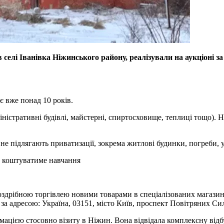
селі Іванівка Ніжинського району, реалізували на аукціоні 
 вже понад 10 років.
міністративні будівлі, майстерні, спиртосховище, теплиці тощо). 
не підлягають приватизації, зокрема житлові будинки, погреби, у
и коштуватиме навчання
дрібною торгівлею новими товарами в спеціалізованих магазинах
 за адресою: Україна, 03151, місто Київ, проспект Повітряних Сил
ією стосовно візиту в Ніжин. Вона відвідала комплексну відбуд