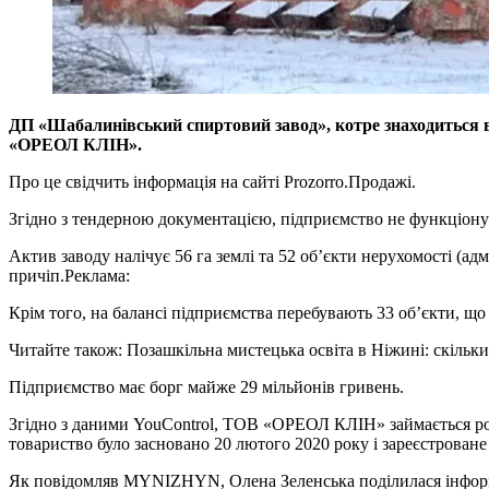
ДП «Шабалинівський спиртовий завод», котре знаходиться в 
«ОРЕОЛ КЛІН».
Про це свідчить інформація на сайті Prozorro.Продажі.
Згідно з тендерною документацією, підприємство не функціонує
Актив заводу налічує 56 га землі та 52 об’єкти нерухомості (ад
причіп.
Реклама:
Крім того, на балансі підприємства перебувають 33 об’єкти, що 
Читайте також: Позашкільна мистецька освіта в Ніжині: скільк
Підприємство має борг майже 29 мільйонів гривень.
Згідно з даними YouControl, ТОВ «ОРЕОЛ КЛІН» займається роз
товариство було засновано 20 лютого 2020 року і зареєстроване
Як повідомляв MYNIZHYN, Олена Зеленська поділилася інформац