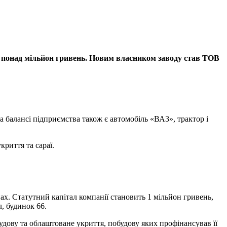
за понад мільйон гривень. Новим власником заводу став ТОВ
На балансі підприємства також є автомобіль «ВАЗ», трактор і
криття та сараї.
. Статутний капітал компанії становить 1 мільйон гривень,
, будинок 66.
ову та облаштоване укриття, побудову яких профінансував її