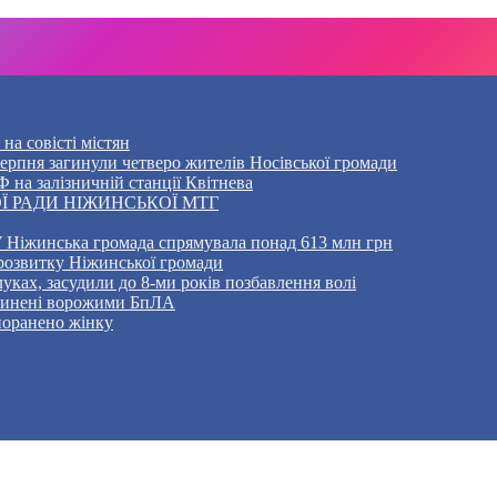
на совісті містян
5 серпня загинули четверо жителів Носівської громади
 на залізничній станції Квітнева
Ї РАДИ НІЖИНСЬКОЇ МТГ
 Ніжинська громада спрямувала понад 613 млн грн
розвитку Ніжинської громади
уках, засудили до 8-ми років позбавлення волі
ичинені ворожими БпЛА
 поранено жінку