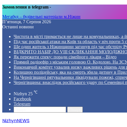
Замовлення в telegram
-
Мегабуд – будівельні матеріали м.Ніжин
П’ятниця, 7 Серпня 2026
Останні новини
Чистота в місті тримається не лише на комунальниках, а й 
Під час російської атаки на Київ та область у ніч проти 
Ще один житель з Ніжинщини загинув під час обстрілу РФ
ВІДКРИТО НАБІР ДО VIII СКЛИКАННЯ МОЛОДІЖНО
Як пережити спеку: поради сімейного лікаря – Відео
Прямий радіоефір з міським головою О. Кодолою. На ЗСУ
Виконавчий комітет ухвалив низку важливих рішень для 
Колишню поліцейську, яка на смерть збила дитину в Прил
На Чернігівщині рятувальники ліквідували пожежі, спр
Чернігівщина: внаслідок російського удару по Семенівці
℃
Nizhyn
25
Facebook
Telegram
Пошук
NizhynNEWS