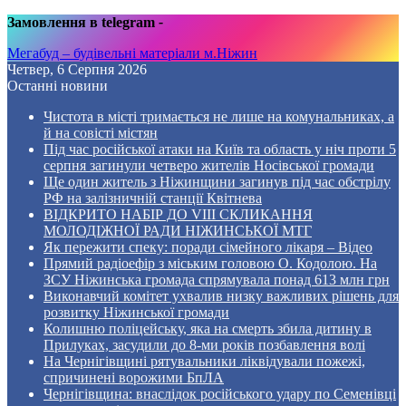
Замовлення в telegram
-
Мегабуд – будівельні матеріали м.Ніжин
Четвер, 6 Серпня 2026
Останні новини
Чистота в місті тримається не лише на комунальниках, а
й на совісті містян
Під час російської атаки на Київ та область у ніч проти 5
серпня загинули четверо жителів Носівської громади
Ще один житель з Ніжинщини загинув під час обстрілу
РФ на залізничній станції Квітнева
ВІДКРИТО НАБІР ДО VIII СКЛИКАННЯ
МОЛОДІЖНОЇ РАДИ НІЖИНСЬКОЇ МТГ
Як пережити спеку: поради сімейного лікаря – Відео
Прямий радіоефір з міським головою О. Кодолою. На
ЗСУ Ніжинська громада спрямувала понад 613 млн грн
Виконавчий комітет ухвалив низку важливих рішень для
розвитку Ніжинської громади
Колишню поліцейську, яка на смерть збила дитину в
Прилуках, засудили до 8-ми років позбавлення волі
На Чернігівщині рятувальники ліквідували пожежі,
спричинені ворожими БпЛА
Чернігівщина: внаслідок російського удару по Семенівці