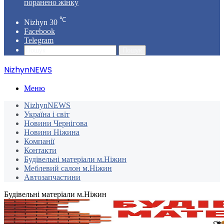
поранено жінку
℃
Nizhyn
30
Facebook
Telegram
Пошук
NizhynNEWS
Меню
NizhynNEWS
Україна і світ
Новини Чернігова
Новини Ніжина
Компанії
Контакти
Будівельні матеріали м.Ніжин
Меблевий салон м.Ніжин
Автозапчастини
Будівельні матеріали м.Ніжин