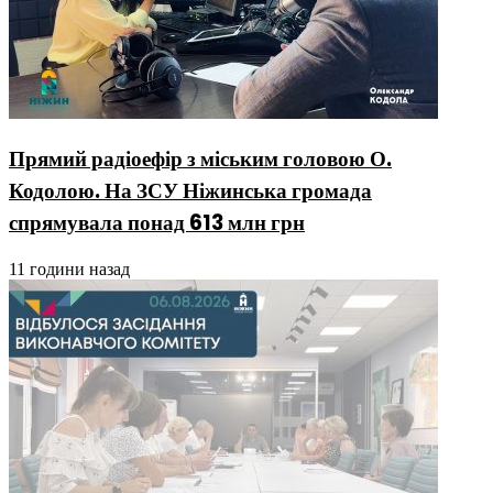
Прямий радіоефір з міським головою О.
Кодолою. На ЗСУ Ніжинська громада
спрямувала понад 613 млн грн
11 години назад