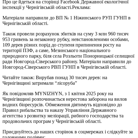
Про це йдеться на сторінці Facebook Державної екологічної
інспекції у Чернігівській області.
Реклама:
Матеріали направили до ВП № 1 Ніжинського РУП ГУНП в
Чернігівській області.
Також провели розрахунок збитків на суму 3 млн 960 тисяч
953 гривень за незаконну рубку, невстановленими особами,
109 дерев різних порід до ступеня припинення росту на
території ПЗФ, а саме, Мезинського національного
природного парку, біля села Розльоти Понорницької селищної
ради Новгород-Сіверського району. Матеріали направили до
Новгород-Сіверського РВП ГУНП в Чернігівській області.
Читайте також: Вирубав понад 30 тисяч дерев: на
Чернігівщині затримали “лісоруба”
Як повідомляв MYNIZHYN, з 1 квітня 2025 року на
Чернігівщині розпочинається нерестова заборона на вилов
водних біоресурсів. Обмеження діятимуть відповідно до
Правил рибальства та наказу Управління Державного
агентства з розвитку меліорації, рибного господарства та
продовольчих програм у Чернігівській області.
Приєднуйтесь до наших сторінок в соцмережах і слідкуйте за
головними подіями: