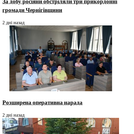
За добу росіяни обстріляли три прикордонні
громади Чернігівщини
2 дні назад
Розширена оперативна нарада
2 дні назад