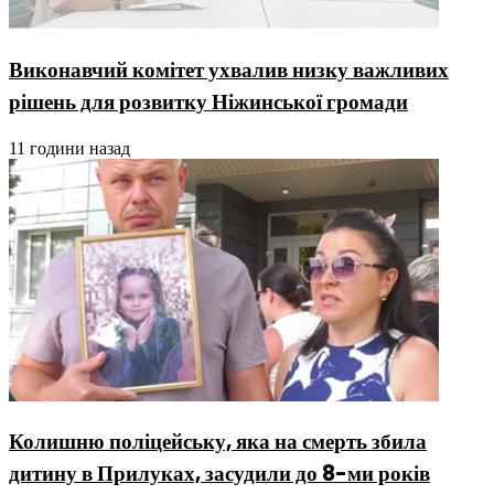
Виконавчий комітет ухвалив низку важливих
рішень для розвитку Ніжинської громади
11 години назад
Колишню поліцейську, яка на смерть збила
дитину в Прилуках, засудили до 8-ми років