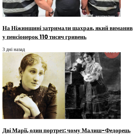
На Ніжинщині затримали шахрая, який виманив
у пенсіонерок 110 тисяч гривень
3 дні назад
Дві Марії, один портрет: чому Малиш-Федорець