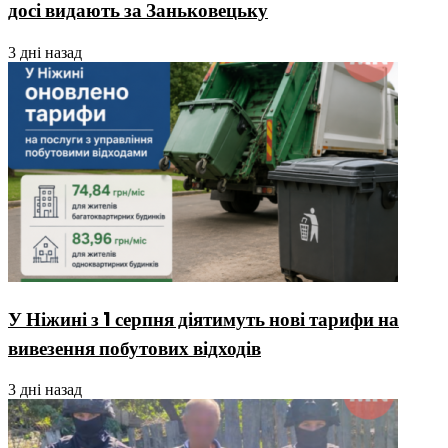
досі видають за Заньковецьку
3 дні назад
У Ніжині з 1 серпня діятимуть нові тарифи на
вивезення побутових відходів
3 дні назад