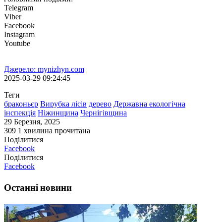
Telegram
Viber
Facebook
Instagram
Youtube
Джерело: mynizhyn.com
2025-03-29 09:24:45
Теги
браконьєр
Вирубка лісів
дерево
Державна екологічна
інспекція
Ніжинщина
Чернігівщина
29 Березня, 2025
309
1 хвилина прочитана
Поділитися
Facebook
Поділитися
Facebook
Останні новини