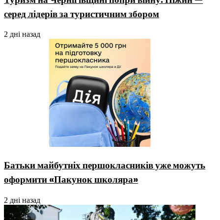
серед лідерів за туристичним збором
2 дні назад
Батьки майбутніх першокласників уже можуть
оформити «Пакунок школяра»
2 дні назад