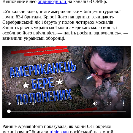
Відповідне відео
оприлюднили
на каналі 63 ОМБр.
«Унікальне відео, зняте американським бійцем штурмової
групи 63-ї бригади. Брюс і його напарники зачищають
Серебрянський ліс і беруть у полон чотирьох москалів.
Зацініть рівень української мови американського воїна, і
особливо його ввічливість — навіть росіяни здивувались», —
зазначили українські оборонці.
Раніше АрміяInform показувала, як воїни 63-ї окремої
механізованої бригади
підірвали
російський наземний