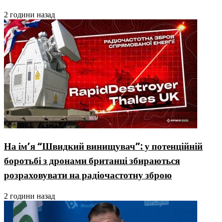
2 години назад
На ім’я “Швидкий винищувач”: у потенційній
боротьбі з дронами британці збираються
розраховувати на радіочастотну зброю
2 години назад