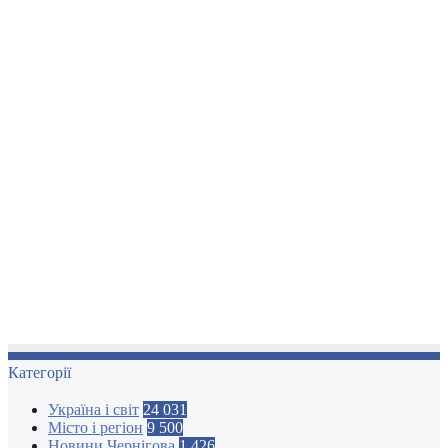
Категорії
Україна і світ
24 031
Місто і регіон
9 500
Новини Чернігова
1 426