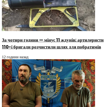
За чотири години — мінус 11 ждунів: артилеристи
110-ї бригади розчистили шлях для побратимів
12 години назад