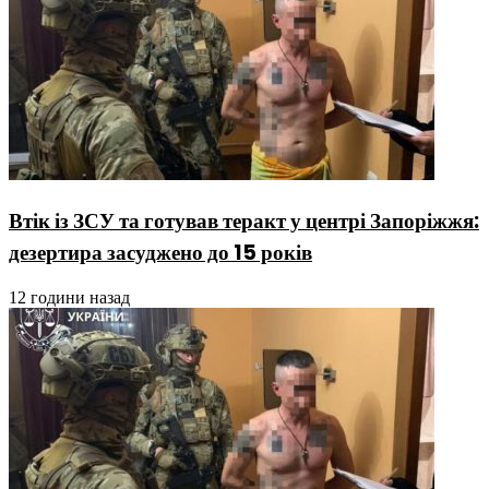
Втік із ЗСУ та готував теракт у центрі Запоріжжя:
дезертира засуджено до 15 років
12 години назад