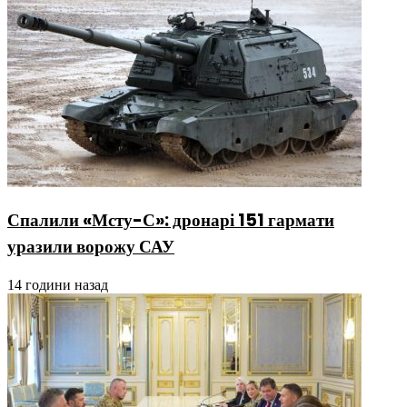
Спалили «Мсту-С»: дронарі 151 гармати
уразили ворожу САУ
14 години назад