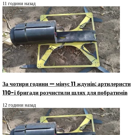
11 години назад
За чотири години — мінус 11 ждунів: артилеристи
110-ї бригади розчистили шлях для побратимів
12 години назад