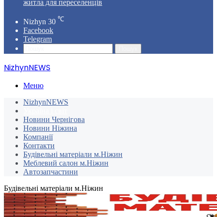
житла для переселенців
℃
Nizhyn
30
Facebook
Telegram
Пошук
NizhynNEWS
Меню
NizhynNEWS
Україна і світ
Новини Чернігова
Новини Ніжина
Компанії
Контакти
Будівельні матеріали м.Ніжин
Меблевий салон м.Ніжин
Автозапчастини
Будівельні матеріали м.Ніжин