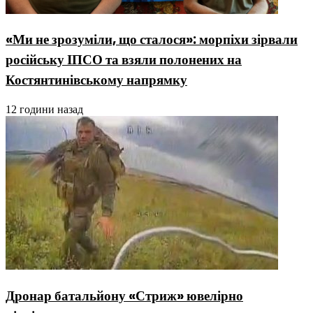
«Ми не зрозуміли, що сталося»: морпіхи зірвали
російську ІПСО та взяли полонених на
Костянтинівському напрямку
12 години назад
Дронар батальйону «Стриж» ювелірно