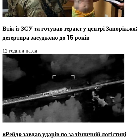
Втік із ЗСУ та готував теракт у центрі Запоріжжя:
дезертира засуджено до 15 років
12 години назад
«Рейд» завдав ударів по залізничній логістиці