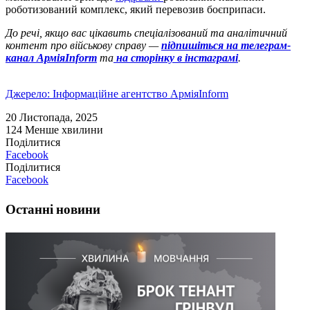
роботизований комплекс, який перевозив боєприпаси.
До речі, якщо вас цікавить спеціалізований та аналітичний
контент про військову справу —
підпишіться на телеграм-
канал АрміяInform
та
на сторінку в інстаграмі
.
Джерело: Інформаційне агентство АрміяInform
20 Листопада, 2025
124
Менше хвилини
Поділитися
Facebook
Поділитися
Facebook
Останні новини