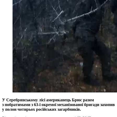
У Серебрянському лісі американець Брюс разом
з побратимами з 63-ї окремої механізованої бригади захопив
у полон чотирьох російських загарбників.