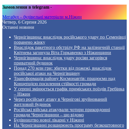
Замовлення в telegram
-
Мегабуд – будівельні матеріали м.Ніжин
Четвер, 6 Серпня 2026
Останні новини
Чернігівщина: внаслідок російського удару по Семенівці
поранено жінку
Внаслідок ракетного обстрілу РФ на залізничній станції
Квітнева загинула Віта Горкавенко з Ніжинщини
Чернігівщина: внаслідок удару росіян загорівся
приватний будинок
Понад 270 млн грн: збитки від пожежі, внаслідок
російської атаки на Чернігівщину
Трансформація району Космонавтів: працюємо над
Концепцією посилення стійкості громади
У серпні змінюється графік приміських поїздів Гребінка
– Ніжин
Через російську атаку в Чернігові зруйнований
житловий будинок
Російські війська атакували чотири прикордонні
громади Чернігівщини – що відомо
Будівництво нової лікарні у Ніжині
На Чернігівщині розширюють програму безкоштовного