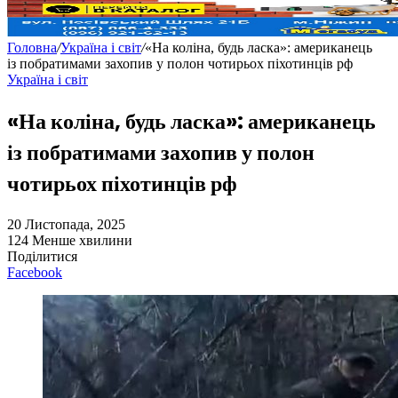
Головна
/
Україна і світ
/
«На коліна, будь ласка»: американець
із побратимами захопив у полон чотирьох піхотинців рф
Україна і світ
«На коліна, будь ласка»: американець
із побратимами захопив у полон
чотирьох піхотинців рф
20 Листопада, 2025
124
Менше хвилини
Поділитися
Facebook