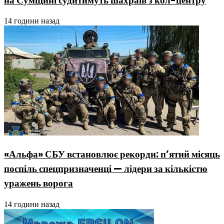
на Сумщині судитимуть шахраїв з кол-центру
14 години назад
«Альфа» СБУ встановлює рекорди: п’ятий місяць
поспіль спецпризначенці — лідери за кількістю
уражень ворога
14 години назад