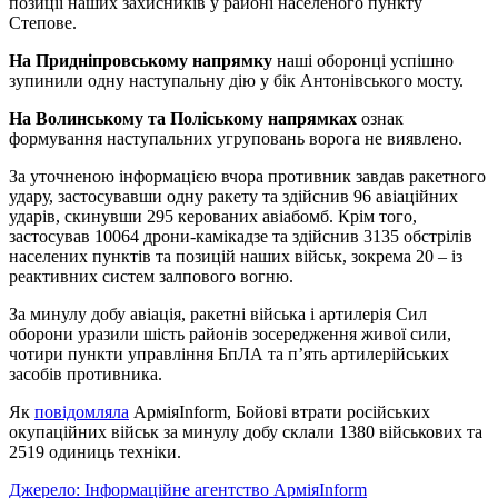
позиції наших захисників у районі населеного пункту
Степове.
На Придніпровському напрямку
наші оборонці успішно
зупинили одну наступальну дію у бік Антонівського мосту.
На Волинському та Поліському напрямках
ознак
формування наступальних угруповань ворога не виявлено.
За уточненою інформацією вчора противник завдав ракетного
удару, застосувавши одну ракету та здійснив 96 авіаційних
ударів, скинувши 295 керованих авіабомб. Крім того,
застосував 10064 дрони-камікадзе та здійснив 3135 обстрілів
населених пунктів та позицій наших військ, зокрема 20 – із
реактивних систем залпового вогню.
За минулу добу авіація, ракетні війська і артилерія Сил
оборони уразили шість районів зосередження живої сили,
чотири пункти управління БпЛА та п’ять артилерійських
засобів противника.
Як
повідомляла
АрміяInform, Бойові втрати російських
окупаційних військ за минулу добу склали 1380 військових та
2519 одиниць техніки.
Джерело: Інформаційне агентство АрміяInform