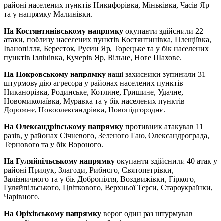
районі населених пунктів Никифорівка, Міньківка, Часів Яр
та у напрямку Малинівки.
На Костянтинівському напрямку
окупанти здійснили 22
атаки, поблизу населених пунктів Костянтинівка, Плещіївка,
Іванопілля, Бересток, Русин Яр, Торецьке та у бік населених
пунктів Іллінівка, Кучерів Яр, Вільне, Нове Шахове.
На Покровському напрямку
наші захисники зупинили 31
штурмову дію агресора у районах населених пунктів
Никанорівка, Родинське, Котлине, Гришине, Удачне,
Новомиколаївка, Муравка та у бік населених пунктів
Дорожнє, Новоолександрівка, Новопідгороднє.
На Олександрівському напрямку
противник атакував 11
разів, у районах Січневого, Зеленого Гаю, Олександрограда,
Тернового та у бік Вороного.
На Гуляйпільському напрямку
окупанти здійснили 40 атак у
районі Прилук, Злагоди, Рибного, Святопетрівки,
Залізничного та у бік Добропілля, Воздвижівки, Гіркого,
Гуляйпільського, Цвіткового, Верхньої Терси, Староукраїнки,
Чарівного.
На Оріхівському напрямку
ворог один раз штурмував