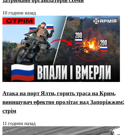
затримано організаторів схеми
10 години назад
Атака на порт Ялти, горить траса на Крим,
винищувач ефектно пролітає над Запоріжжям:
стрім
11 години назад