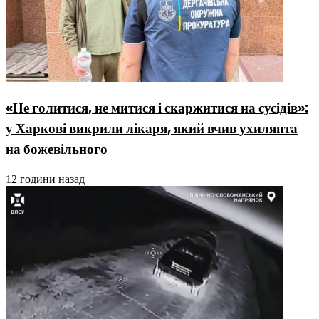
«Не голитися, не митися і скаржитися на сусідів»:
у Харкові викрили лікаря, який вчив ухилянта
на божевільного
12 години назад