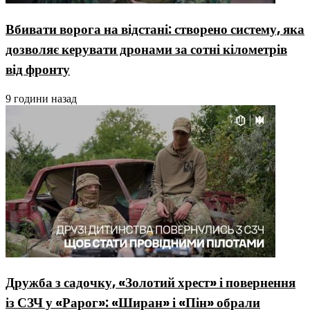
Вбивати ворога на відстані: створено систему, яка
дозволяє керувати дронами за сотні кілометрів
від фронту
9 години назад
Дружба з садочку, «Золотий хрест» і повернення
із СЗЧ у «Рарог»: «Ширан» і «Пін» обрали