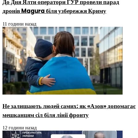
До Дня Ялти оператори ГУР провели парад
дронів Magura біля узбережжя Криму
11 години назад
Не залишають людей самих: як «Азов» допомагає
мешканцям сіл біля лінії фронту
12 години назад