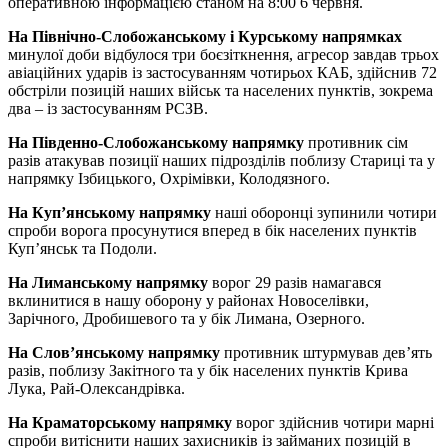
оперативною інформацією станом на 8:00 6 червня.
На Північно-Слобожанському і Курському напрямках
минулої доби відбулося три боєзіткнення, агресор завдав трьох
авіаційних ударів із застосуванням чотирьох КАБ, здійснив 72
обстріли позицій наших військ та населених пунктів, зокрема
два – із застосуванням РСЗВ.
На Південно-Слобожанському напрямку
противник сім
разів атакував позиції наших підрозділів поблизу Стариці та у
напрямку Ізбицького, Охрімівки, Колодязного.
На Куп’янському напрямку
наші оборонці зупинили чотири
спроби ворога просунутися вперед в бік населених пунктів
Куп’янськ та Подоли.
На Лиманському напрямку
ворог 29 разів намагався
вклинитися в нашу оборону у районах Новоселівки,
Зарічного, Дробишевого та у бік Лимана, Озерного.
На Слов’янському напрямку
противник штурмував дев’ять
разів, поблизу Закітного та у бік населених пунктів Крива
Лука, Рай-Олександрівка.
На Краматорському напрямку
ворог здійснив чотири марні
спроби витіснити наших захисників із займаних позицій в