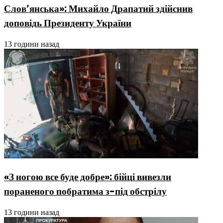
Слов’янська»: Михайло Драпатий здійснив
доповідь Президенту України
13 години назад
«З ногою все буде добре»: бійці вивезли
пораненого побратима з-під обстрілу
13 години назад