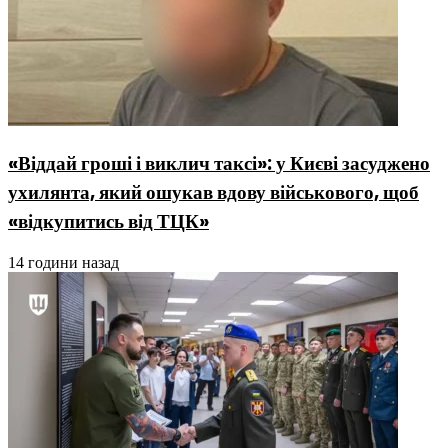
«Віддай гроші і виклич таксі»: у Києві засуджено
ухилянта, який ошукав вдову військового, щоб
«відкупитись від ТЦК»
14 години назад