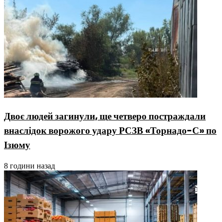
Двоє людей загинули, ще четверо постраждали
внаслідок ворожого удару РСЗВ «Торнадо-С» по
Ізюму
8 години назад