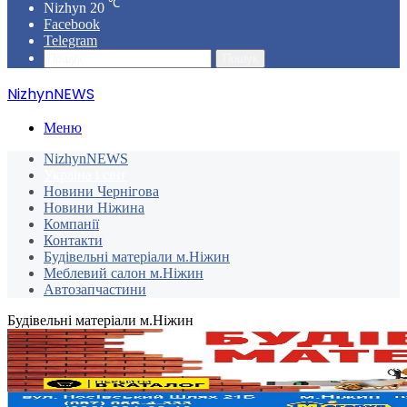
℃
Nizhyn
20
Facebook
Telegram
Пошук
NizhynNEWS
Меню
NizhynNEWS
Україна і світ
Новини Чернігова
Новини Ніжина
Компанії
Контакти
Будівельні матеріали м.Ніжин
Меблевий салон м.Ніжин
Автозапчастини
Будівельні матеріали м.Ніжин