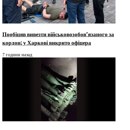
Пообіцяв вивезти військовозобов’язаного за
кордон: у Харкові викрито офіцера
7 години назад