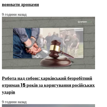
воювати дронами
9 години назад
Робота над собою: харківський безробітний
отримав 15 років за коригування російських
ударів
9 години назад