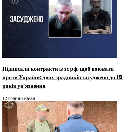
Підписали контракти із зс рф, щоб воювати
проти України: двох зрадників засуджено до 15
років ув’язнення
12 години назад