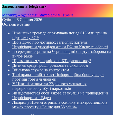
Замовлення в telegram
-
Мегабуд – будівельні матеріали м.Ніжин
Субота, 8 Серпня 2026
Останні новини
Ніжинська громада спрямувала понад 613 млн грн на
підтримку ЗСУ
Що відомо про чотирьох загиблих жителів
Чернігівщини унаслідок атаки РФ по Києву та області
Із середини серпня на Чернігівщині стартує заборона на
вилов раків
Що змінилося у тарифах на КТ-діагностику?
Дитина краде гроші: розмова з психологом
Військова служба за контрактом
Твої права – твій захист! Інформаційна брошура для
протидії торгівлі людьми
У Ніжині затримали 22-річного мешканця
підозрюваного у збуті наркотиків
Як відбувається обов’язкова евакуація на прикордонні
Чернігівщини – Відео
Лікарня у Ніжині отримала сонячну електростанцію в
межах проєкту «Сонце для України»