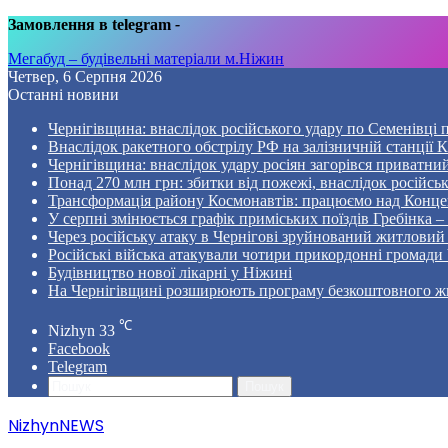
Замовлення в telegram
-
Мегабуд – будівельні матеріали м.Ніжин
Четвер, 6 Серпня 2026
Останні новини
Чернігівщина: внаслідок російського удару по Семенівці
Внаслідок ракетного обстрілу РФ на залізничній станції 
Чернігівщина: внаслідок удару росіян загорівся приватни
Понад 270 млн грн: збитки від пожежі, внаслідок російсь
Трансформація району Космонавтів: працюємо над Конце
У серпні змінюється графік приміських поїздів Гребінка 
Через російську атаку в Чернігові зруйнований житловий
Російські війська атакували чотири прикордонні громади
Будівництво нової лікарні у Ніжині
На Чернігівщині розширюють програму безкоштовного жи
℃
Nizhyn
33
Facebook
Telegram
Пошук
NizhynNEWS