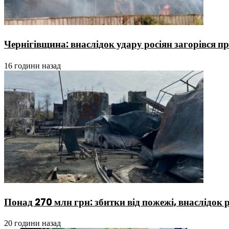
Чернігівщина: внаслідок удару росіян загорівся 
16 години назад
Понад 270 млн грн: збитки від пожежі, внаслідок 
20 години назад