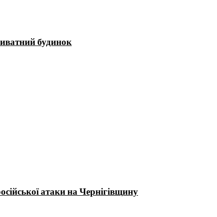
приватний будинок
російської атаки на Чернігівщину