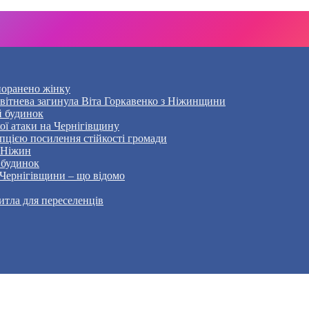
 поранено жінку
Квітнева загинула Віта Горкавенко з Ніжинщини
й будинок
кої атаки на Чернігівщину
пцією посилення стійкості громади
– Ніжин
 будинок
 Чернігівщини – що відомо
тла для переселенців