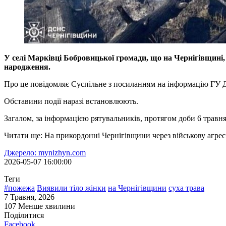
У селі Марківці Бобровицької громади, що на Чернігівщині, 
народження.
Про це повідомляє Суспільне з посиланням на інформацію ГУ Д
Обставини події наразі встановлюють.
Загалом, за інформацією рятувальників, протягом доби 6 травня
Читати ще: На прикордонні Чернігівщини через військову агрес
Джерело: mynizhyn.com
2026-05-07 16:00:00
Теги
#пожежа
Виявили тіло жінки
на Чернігівщини
суха трава
7 Травня, 2026
107
Менше хвилини
Поділитися
Facebook