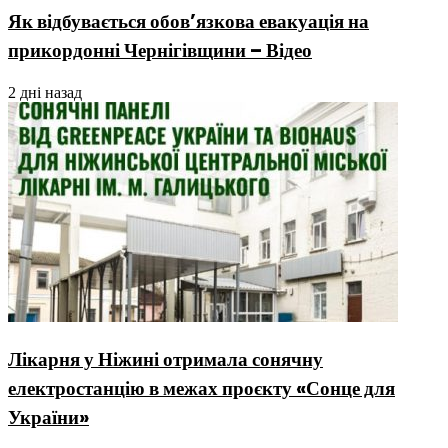
Як відбувається обов’язкова евакуація на
прикордонні Чернігівщини – Відео
2 дні назад
Лікарня у Ніжині отримала сонячну
електростанцію в межах проєкту «Сонце для
України»