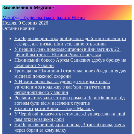
Замовлення в telegram
-
Мегабуд – будівельні матеріали м.Ніжин
Неділя, 9 Серпня 2026
Останні новини
На Чернігівщині аграрії збирають до 6 тонн пшениці з
гектара, але низькі ціни ускладнюють жнива
У перший день повномасштабної війни загинув 22-
річний льотчик із Ніжина Роман Пасулька
Ніжинський боксер Артем Санкевич здобув бронзу на
чемпіонаті України
Громада на Ніжинщині отримала нове обладнання для
місцевої пожежної охорони
У Ніжині чоловіка засудили до чотирьох років
ув’язнення за крадіжку з кав’ярні та втягнення
неповнолітнього у злочин
Росіяни атакували чотири громади Чернігівщини: під
вогнем були вісім населених пунктів
Ніжин втратив Воїна — Ігора Малюгу
У Чернігові показують гетьманські універсали та інші
пам’ятки козацької доби
На Чернігівщині відкрили понад 3 тисячі проваджень
через борги за комуналку