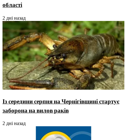
області
2 дні назад
Із середини серпня на Чернігівщині стартує
заборона на вилов раків
2 дні назад