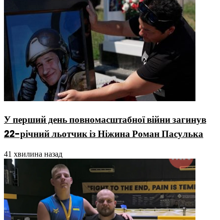
У перший день повномасштабної війни загинув
22-річний льотчик із Ніжина Роман Пасулька
41 хвилина назад