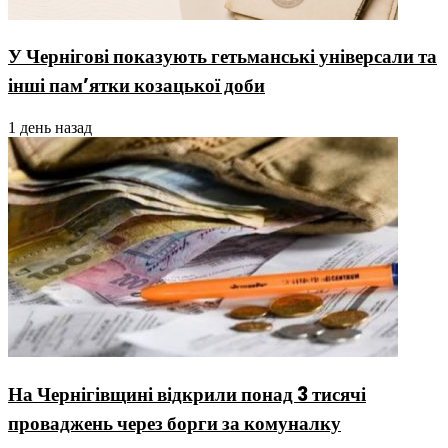
У Чернігові показують гетьманські універсали та
інші пам’ятки козацької доби
1 день назад
На Чернігівщині відкрили понад 3 тисячі
проваджень через борги за комуналку