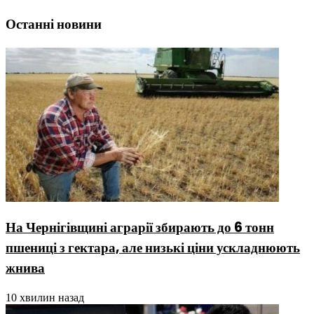
Останні новини
На Чернігівщині аграрії збирають до 6 тонн
пшениці з гектара, але низькі ціни ускладнюють
жнива
10 хвилин назад