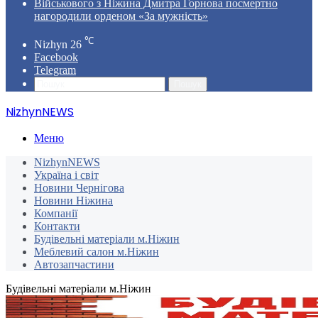
Військового з Ніжина Дмитра Горнова посмертно
нагородили орденом «За мужність»
℃
Nizhyn
26
Facebook
Telegram
Пошук
NizhynNEWS
Меню
NizhynNEWS
Україна і світ
Новини Чернігова
Новини Ніжина
Компанії
Контакти
Будівельні матеріали м.Ніжин
Меблевий салон м.Ніжин
Автозапчастини
Будівельні матеріали м.Ніжин