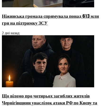
Ніжинська громада спрямувала понад 613 млн
грн на підтримку ЗСУ
2 дні назад
Що відомо про чотирьох загиблих жителів
Чернігівщини унаслідок атаки РФ по Києву та