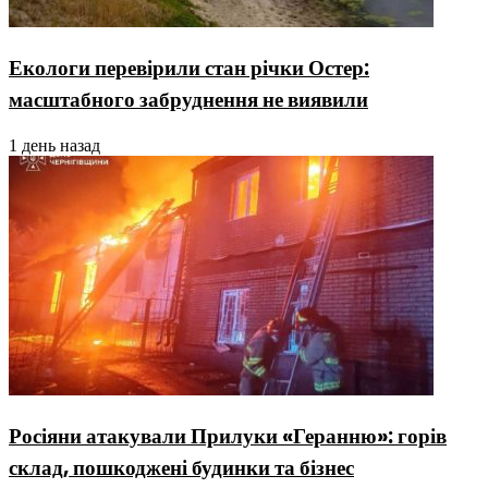
Екологи перевірили стан річки Остер:
масштабного забруднення не виявили
1 день назад
Росіяни атакували Прилуки «Геранню»: горів
склад, пошкоджені будинки та бізнес