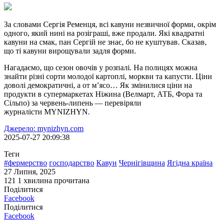
За словами Сергія Ременця, всі кавуни незвичної форми, окрім
одного, який нині на розіграші, вже продали. Які квадратні
кавуни на смак, пан Сергій не знає, бо не куштував. Сказав,
що ті кавуни вирощували задля форми.
Нагадаємо, що сезон овочів у розпалі. На полицях можна
знайти різні сорти молодої картоплі, моркви та капусти. Ціни
доволі демократичні, а от м’ясо… Як змінилися ціни на
продукти в супермаркетах Ніжина (Велмарт, АТБ, Фора та
Сільпо) за червень-липень — перевіряли
журналісти MYNIZHYN.
Джерело: mynizhyn.com
2025-07-27 20:09:38
Теги
#фермерство
господарство
Кавун
Чернігівщина
Ягідна країна
27 Липня, 2025
121
1 хвилина прочитана
Поділитися
Facebook
Поділитися
Facebook