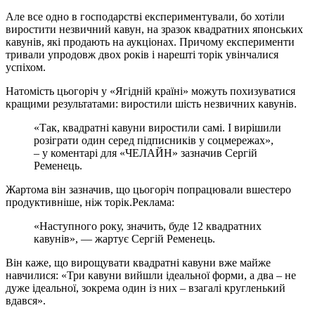
Але все одно в господарстві експериментували, бо хотіли
виростити незвичний кавун, на зразок квадратних японських
кавунів, які продають на аукціонах. Причому експерименти
тривали упродовж двох років і нарешті торік увінчалися
успіхом.
Натомість цьогоріч у «Ягідній країні» можуть похизуватися
кращими результатами: виростили шість незвичних кавунів.
«Так, квадратні кавуни виростили самі. І вирішили
розіграти один серед підписників у соцмережах»,
– у коментарі для «ЧЕЛАЙН» зазначив Сергій
Ременець.
Жартома він зазначив, що цьогоріч попрацювали вшестеро
продуктивніше, ніж торік.
Реклама:
«Наступного року, значить, буде 12 квадратних
кавунів», — жартує Сергій Ременець.
Він каже, що вирощувати квадратні кавуни вже майже
навчилися: «Три кавуни вийшли ідеальної форми, а два – не
дуже ідеальної, зокрема один із них – взагалі кругленький
вдався».