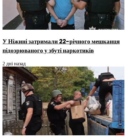
У Ніжині затримали 22-річного мешканця
підозрюваного у збуті наркотиків
2 дні назад