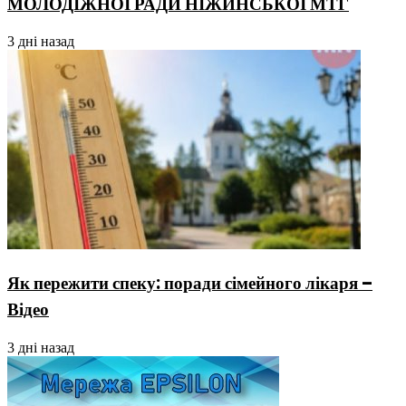
МОЛОДІЖНОЇ РАДИ НІЖИНСЬКОЇ МТГ
3 дні назад
Як пережити спеку: поради сімейного лікаря –
Відео
3 дні назад