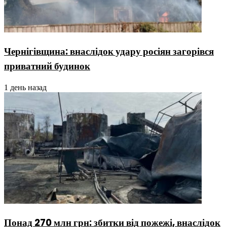
Чернігівщина: внаслідок удару росіян загорівся
приватний будинок
1 день назад
Понад 270 млн грн: збитки від пожежі, внаслідок