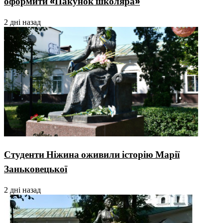
оформити «Пакунок школяра»
2 дні назад
Студенти Ніжина оживили історію Марії
Заньковецької
2 дні назад