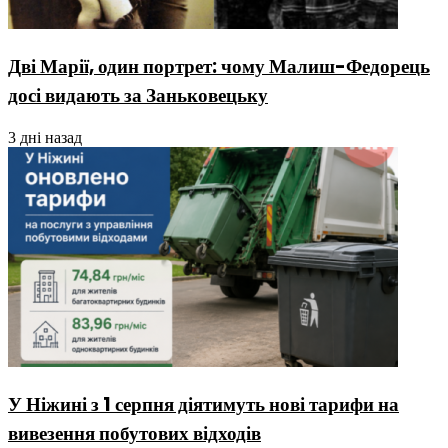
Дві Марії, один портрет: чому Малиш-Федорець
досі видають за Заньковецьку
3 дні назад
У Ніжині з 1 серпня діятимуть нові тарифи на
вивезення побутових відходів