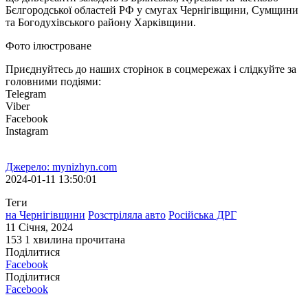
Бєлгородської областей РФ у смугах Чернігівщини, Сумщини
та Богодухівського району Харківщини.
Фото ілюстроване
Приєднуйтесь до наших сторінок в соцмережах і слідкуйте за
головними подіями:
Telegram
Viber
Facebook
Instagram
Джерело: mynizhyn.com
2024-01-11 13:50:01
Теги
на Чернігівщини
Розстріляла авто
Російська ДРГ
11 Січня, 2024
153
1 хвилина прочитана
Поділитися
Facebook
Поділитися
Facebook