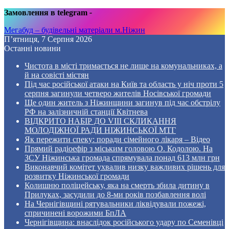
Замовлення в telegram
-
Мегабуд – будівельні матеріали м.Ніжин
П’ятниця, 7 Серпня 2026
Останні новини
Чистота в місті тримається не лише на комунальниках, а
й на совісті містян
Під час російської атаки на Київ та область у ніч проти 5
серпня загинули четверо жителів Носівської громади
Ще один житель з Ніжинщини загинув під час обстрілу
РФ на залізничній станції Квітнева
ВІДКРИТО НАБІР ДО VIII СКЛИКАННЯ
МОЛОДІЖНОЇ РАДИ НІЖИНСЬКОЇ МТГ
Як пережити спеку: поради сімейного лікаря – Відео
Прямий радіоефір з міським головою О. Кодолою. На
ЗСУ Ніжинська громада спрямувала понад 613 млн грн
Виконавчий комітет ухвалив низку важливих рішень для
розвитку Ніжинської громади
Колишню поліцейську, яка на смерть збила дитину в
Прилуках, засудили до 8-ми років позбавлення волі
На Чернігівщині рятувальники ліквідували пожежі,
спричинені ворожими БпЛА
Чернігівщина: внаслідок російського удару по Семенівці