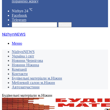
поранено жінку
℃
Nizhyn
24
Facebook
Telegram
Пошук
NizhynNEWS
Меню
NizhynNEWS
Україна і світ
Новини Чернігова
Новини Ніжина
Компанії
Контакти
Будівельні матеріали м.Ніжин
Меблевий салон м.Ніжин
Автозапчастини
Будівельні матеріали м.Ніжин