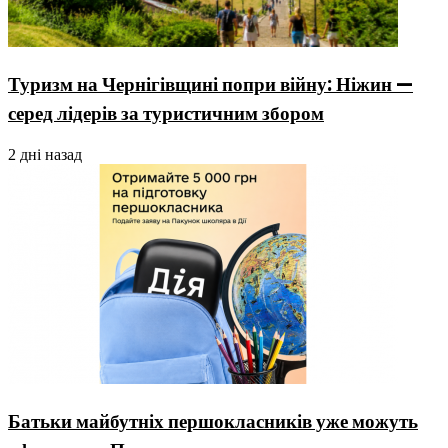
Туризм на Чернігівщині попри війну: Ніжин —
серед лідерів за туристичним збором
2 дні назад
Батьки майбутніх першокласників уже можуть