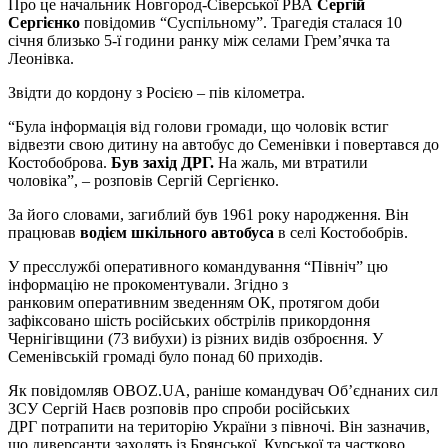
Про це начальник Новгород-Сіверської РВА
Сергій
Сергієнко
повідомив “Суспільному”. Трагедія сталася 10
січня близько 5-ї години ранку між селами Грем’ячка та
Леонівка.
Звідти до кордону з Росією – пів кілометра.
“Була інформація від голови громади, що чоловік встиг
відвезти свою дитину на автобус до Семенівки і повертався до
Костобоброва.
Був захід ДРГ.
На жаль, ми втратили
чоловіка”, – розповів Сергій Сергієнко.
За його словами, загиблий був 1961 року народження. Він
працював
водієм шкільного автобуса
в селі Костобобрів.
У пресслужбі оперативного командування “Північ” цю
інформацію не прокоментували. Згідно з
ранковим оперативним зведенням ОК, протягом доби
зафіксовано шість російських обстрілів прикордоння
Чернігівщини (73 вибухи) із різних видів озброєння. У
Семенівській громаді було понад 60 приходів.
Як повідомляв OBOZ.UA, раніше командувач Об’єднаних сил
ЗСУ Сергій Наєв розповів про спроби російських
ДРГ потрапити на територію України з півночі. Він зазначив,
що диверсанти заходять із Брянської, Курської та частково