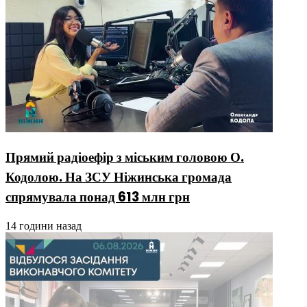
Прямий радіоефір з міським головою О.
Кодолою. На ЗСУ Ніжинська громада
спрямувала понад 613 млн грн
14 години назад