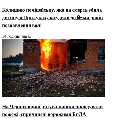
Колишню поліцейську, яка на смерть збила
дитину в Прилуках, засудили до 8-ми років
позбавлення волі
14 години назад
На Чернігівщині рятувальники ліквідували
пожежі, спричинені ворожими БпЛА