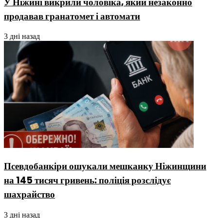
У Ніжині викрили чоловіка, який незаконно
продавав гранатомет і автомати
3 дні назад
Псевдобанкіри ошукали мешканку Ніжинщини
на 145 тисяч гривень: поліція розслідує
шахрайство
3 дні назад