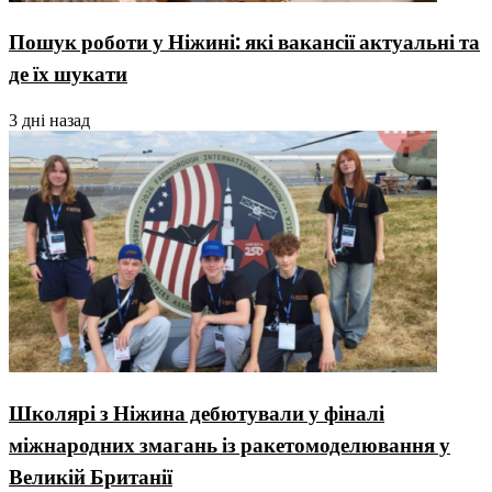
Пошук роботи у Ніжині: які вакансії актуальні та
де їх шукати
3 дні назад
Школярі з Ніжина дебютували у фіналі
міжнародних змагань із ракетомоделювання у
Великій Британії