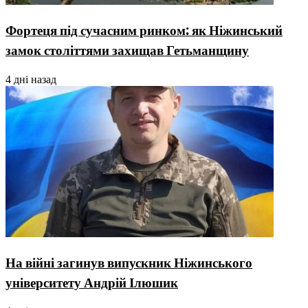
Фортеця під сучасним ринком: як Ніжинський
замок століттями захищав Гетьманщину
4 дні назад
На війні загинув випускник Ніжинського
університету Андрій Ілюшик