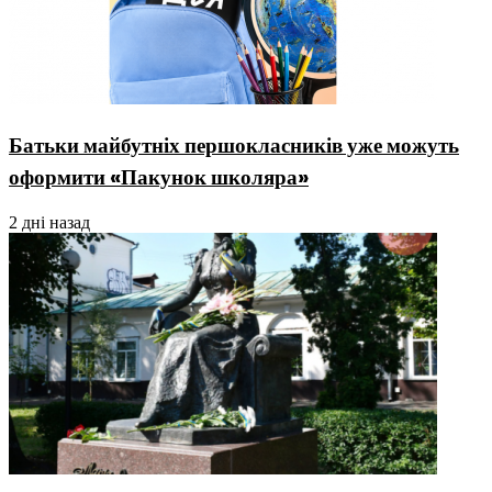
Батьки майбутніх першокласників уже можуть
оформити «Пакунок школяра»
2 дні назад