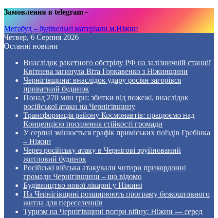
Замовлення в telegram
-
Мегабуд – будівельні матеріали м.Ніжин
Четвер, 6 Серпня 2026
Останні новини
Внаслідок ракетного обстрілу РФ на залізничній станції
Квітнева загинула Віта Горкавенко з Ніжинщини
Чернігівщина: внаслідок удару росіян загорівся
приватний будинок
Понад 270 млн грн: збитки від пожежі, внаслідок
російської атаки на Чернігівщину
Трансформація району Космонавтів: працюємо над
Концепцією посилення стійкості громади
У серпні змінюється графік приміських поїздів Гребінка
– Ніжин
Через російську атаку в Чернігові зруйнований
житловий будинок
Російські війська атакували чотири прикордонні
громади Чернігівщини – що відомо
Будівництво нової лікарні у Ніжині
На Чернігівщині розширюють програму безкоштовного
житла для переселенців
Туризм на Чернігівщині попри війну: Ніжин — серед