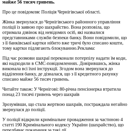
майже 56 тисяч гривень.
Про це повідомляє Поліція Чернігівської області.
Жінка звернулася до Чернігівського районного управління
поліції із заявою про шахрайство. Вона розповіла, що
отримала дзвінок від невідомих осіб, які назвалися
представниками служби безпеки банку. Вони повідомили, що
з її банківської картки нібито вже тричі було списано кошти,
тому картки підлягають блокуванню.
Реклама:
Під час розмови шахраї переконали потерпілу надати їм коди,
які надходили в СМС-повідомленнях. Довірившись, жінка
виконала всі їхні інструкції. Згодом вона звернулася до
відділення банку, де дізналася, що з її кредитного рахунку
списано майже 56 тисяч гривень.
Читайте також: У Чернігові: 80-річна пенсіонерка втратила
понад 23 тисячі гривень через шахраїв
Зрозумівши, що стала жертвою шахраїв, постраждала негайно
звернулася до поліції.
У поліції відкрили кримінальне провадження за частиною 4
статті 190 Кримінального кодексу України (шахрайство), що
передбачає покарання за такі дії.