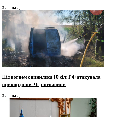
3 дні назад
Під вогнем опинилися 10 сіл: РФ атакувала
прикордоння Чернігівщини
3 дні назад