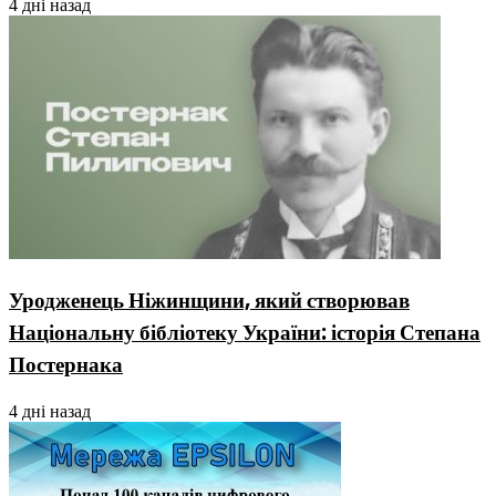
4 дні назад
Уродженець Ніжинщини, який створював
Національну бібліотеку України: історія Степана
Постернака
4 дні назад