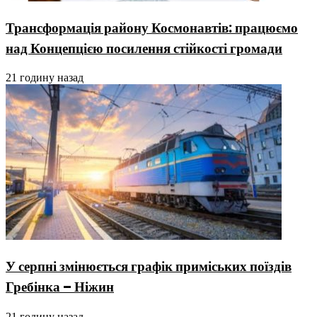
Трансформація району Космонавтів: працюємо
над Концепцією посилення стійкості громади
21 годину назад
У серпні змінюється графік приміських поїздів
Гребінка – Ніжин
21 годину назад