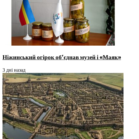
Ніжинський огірок об’єднав музей і «Маяк»
3 дні назад