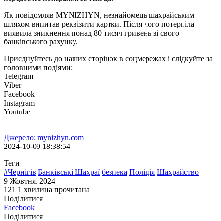
Як повідомляв MYNIZHYN, незнайомець шахрайським
шляхом випитав реквізити картки. Після чого потерпіла
виявила зникнення понад 80 тисяч гривень зі свого
банківського рахунку.
Приєднуйтесь до наших сторінок в соцмережах і слідкуйте за
головними подіями:
Telegram
Viber
Facebook
Instagram
Youtube
Джерело: mynizhyn.com
2024-10-09 18:38:54
Теги
#Чернігів
Банківські Шахраї
безпека
Поліція
Шахрайство
9 Жовтня, 2024
121
1 хвилина прочитана
Поділитися
Facebook
Поділитися