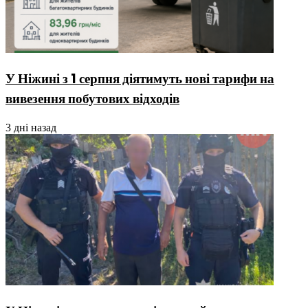
У Ніжині з 1 серпня діятимуть нові тарифи на
вивезення побутових відходів
3 дні назад