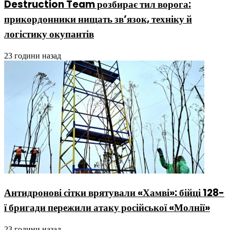
Destruction Team розбирає тил ворога:
прикордонники нищать зв’язок, техніку й
логістику окупантів
23 години назад
Антидронові сітки врятували «Хамві»: бійці 128-
ї бригади пережили атаку російської «Молнії»
23 години назад