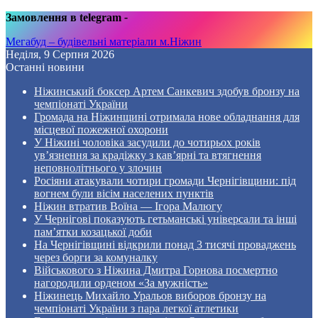
Замовлення в telegram
-
Мегабуд – будівельні матеріали м.Ніжин
Неділя, 9 Серпня 2026
Останні новини
Ніжинський боксер Артем Санкевич здобув бронзу на
чемпіонаті України
Громада на Ніжинщині отримала нове обладнання для
місцевої пожежної охорони
У Ніжині чоловіка засудили до чотирьох років
ув’язнення за крадіжку з кав’ярні та втягнення
неповнолітнього у злочин
Росіяни атакували чотири громади Чернігівщини: під
вогнем були вісім населених пунктів
Ніжин втратив Воїна — Ігора Малюгу
У Чернігові показують гетьманські універсали та інші
пам’ятки козацької доби
На Чернігівщині відкрили понад 3 тисячі проваджень
через борги за комуналку
Військового з Ніжина Дмитра Горнова посмертно
нагородили орденом «За мужність»
Ніжинець Михайло Уральов виборов бронзу на
чемпіонаті України з пара легкої атлетики