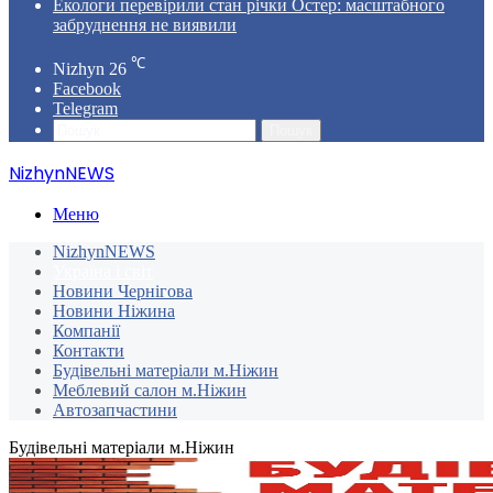
Екологи перевірили стан річки Остер: масштабного
забруднення не виявили
℃
Nizhyn
26
Facebook
Telegram
Пошук
NizhynNEWS
Меню
NizhynNEWS
Україна і світ
Новини Чернігова
Новини Ніжина
Компанії
Контакти
Будівельні матеріали м.Ніжин
Меблевий салон м.Ніжин
Автозапчастини
Будівельні матеріали м.Ніжин