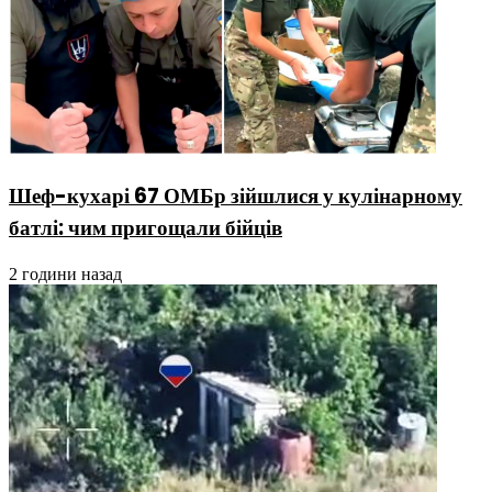
Шеф-кухарі 67 ОМБр зійшлися у кулінарному
батлі: чим пригощали бійців
2 години назад