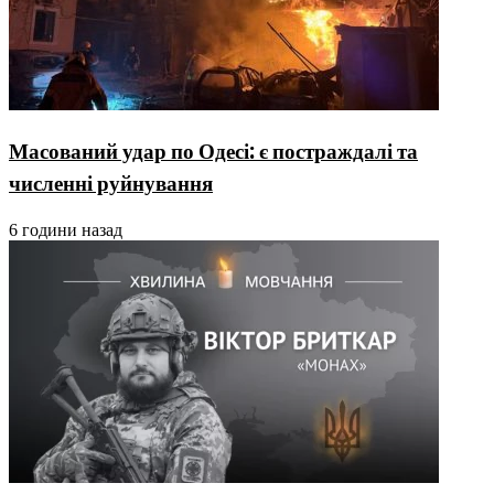
Масований удар по Одесі: є постраждалі та
численні руйнування
6 години назад