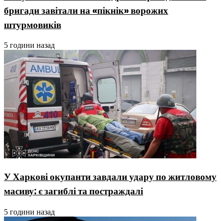
бригади завітали на «пікнік» ворожих
штурмовиків
5 години назад
У Харкові окупанти завдали удару по житловому
масиву: є загиблі та постраждалі
5 години назад