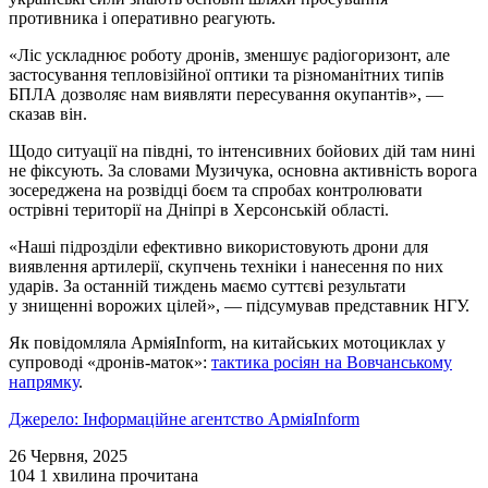
противника і оперативно реагують.
«Ліс ускладнює роботу дронів, зменшує радіогоризонт, але
застосування тепловізійної оптики та різноманітних типів
БПЛА дозволяє нам виявляти пересування окупантів», —
сказав він.
Щодо ситуації на півдні, то інтенсивних бойових дій там нині
не фіксують. За словами Музичука, основна активність ворога
зосереджена на розвідці боєм та спробах контролювати
острівні території на Дніпрі в Херсонській області.
«Наші підрозділи ефективно використовують дрони для
виявлення артилерії, скупчень техніки і нанесення по них
ударів. За останній тиждень маємо суттєві результати
у знищенні ворожих цілей», — підсумував представник НГУ.
Як повідомляла АрміяInform, на китайських мотоциклах у
супроводі «дронів-маток»:
тактика росіян на Вовчанському
напрямку
.
Джерело: Інформаційне агентство АрміяInform
26 Червня, 2025
104
1 хвилина прочитана