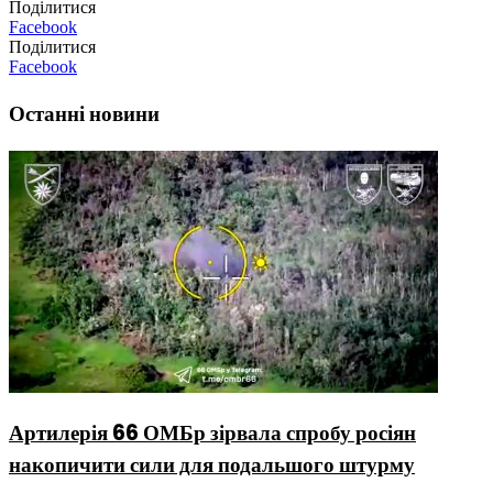
Поділитися
Facebook
Поділитися
Facebook
Останні новини
Артилерія 66 ОМБр зірвала спробу росіян
накопичити сили для подальшого штурму