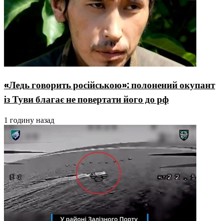
«Ледь говорить російською»: полонений окупант
із Туви благає не повертати його до рф
1 годину назад