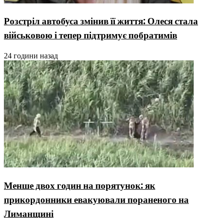
Розстріл автобуса змінив її життя: Олеся стала
військовою і тепер підтримує побратимів
24 години назад
Менше двох годин на порятунок: як
прикордонники евакуювали пораненого на
Лиманщині