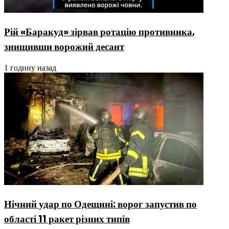
Рій «Баракуд» зірвав ротацію противника,
знищивши ворожий десант
1 годину назад
Нічний удар по Одещині: ворог запустив по
області 11 ракет різних типів