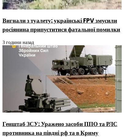
Вигнали з туалету: українські FPV змусили
росіянина припуститися фатальної помилки
3 години назад
Генштаб ЗСУ: Уражено засоби ППО та РЛС
противника на півдні рф та в Криму