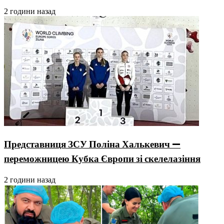
2 години назад
Представниця ЗСУ Поліна Халькевич —
переможницею Кубка Європи зі скелелазіння
2 години назад