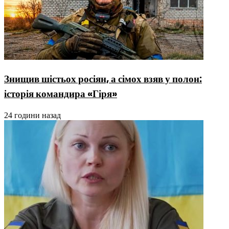
Знищив шістьох росіян, а сімох взяв у полон:
історія командира «Гіря»
24 години назад