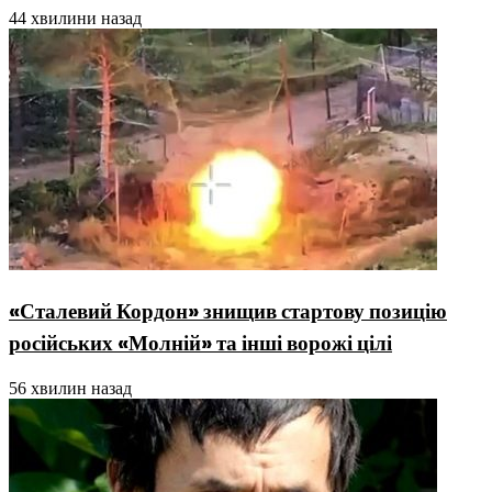
44 хвилини назад
«Сталевий Кордон» знищив стартову позицію
російських «Молній» та інші ворожі цілі
56 хвилин назад