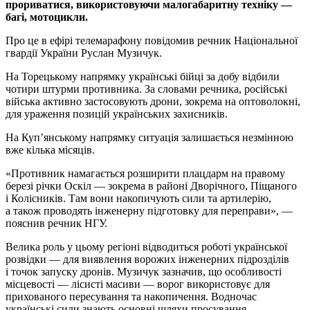
прориватися, використовуючи малогабаритну техніку —
багі, мотоцикли.
Про це в ефірі телемарафону повідомив речник Національної
гвардії України Руслан Музичук.
На Торецькому напрямку українські бійці за добу відбили
чотири штурми противника. За словами речника, російські
війська активно застосовують дрони, зокрема на оптоволокні,
для ураження позицій українських захисників.
На Куп’янському напрямку ситуація залишається незмінною
вже кілька місяців.
«Противник намагається розширити плацдарм на правому
березі річки Оскіл — зокрема в районі Дворічного, Піщаного
і Колісників. Там вони накопичують сили та артилерію,
а також проводять інженерну підготовку для переправи», —
пояснив речник НГУ.
Велика роль у цьому регіоні відводиться роботі української
розвідки — для виявлення ворожих інженерних підрозділів
і точок запуску дронів. Музичук зазначив, що особливості
місцевості — лісисті масиви — ворог використовує для
прихованого пересування та накопичення. Водночас
українські сили знають основні шляхи просування