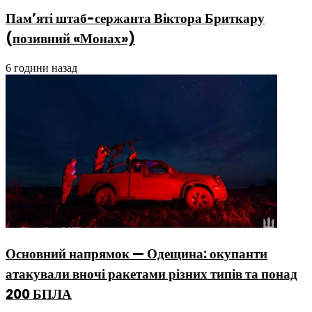
Пам’яті штаб-сержанта Віктора Бриткару
(позивний «Монах»)
6 години назад
Основний напрямок — Одещина: окупанти
атакували вночі ракетами різних типів та понад
200 БПЛА