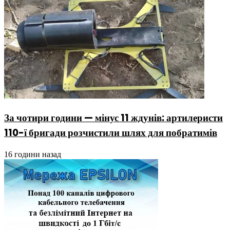
За чотири години — мінус 11 ждунів: артилеристи
110-ї бригади розчистили шлях для побратимів
16 години назад