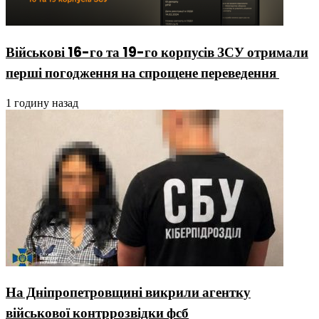
Військові 16-го та 19-го корпусів ЗСУ отримали
перші погодження на спрощене переведення
1 годину назад
На Дніпропетровщині викрили агентку
військової контррозвідки фсб