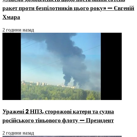
ракет проти безпілотників цього року» — Євгеній
Хмара
2 години назад
Уражені 2 НПЗ, сторожові катери та судна
російського тіньового флоту — Президент
2 години назад