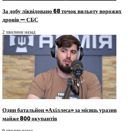
За добу ліквідовано 68 точок вильоту ворожих
дронів — СБС
2 хвилини назад
Один батальйон «Ахіллеса» за місяць уразив
майже 800 окупантів
9 хвилин назад