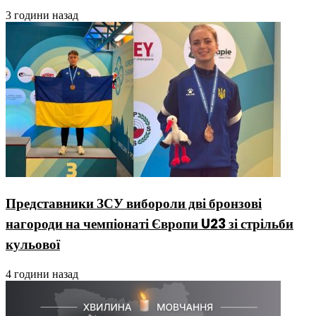
3 години назад
Представники ЗСУ вибороли дві бронзові
нагороди на чемпіонаті Європи U23 зі стрільби
кульової
4 години назад