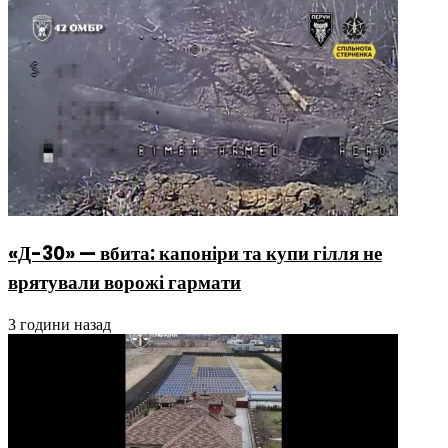
«Д-30» — вбита: капоніри та купи гілля не
врятували ворожі гармати
3 години назад