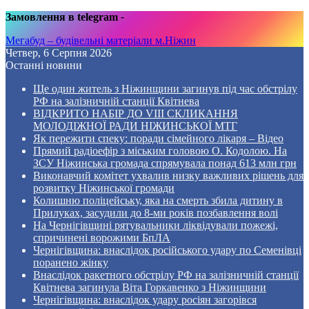
Замовлення в telegram
-
Мегабуд – будівельні матеріали м.Ніжин
Четвер, 6 Серпня 2026
Останні новини
Ще один житель з Ніжинщини загинув під час обстрілу
РФ на залізничній станції Квітнева
ВІДКРИТО НАБІР ДО VIII СКЛИКАННЯ
МОЛОДІЖНОЇ РАДИ НІЖИНСЬКОЇ МТГ
Як пережити спеку: поради сімейного лікаря – Відео
Прямий радіоефір з міським головою О. Кодолою. На
ЗСУ Ніжинська громада спрямувала понад 613 млн грн
Виконавчий комітет ухвалив низку важливих рішень для
розвитку Ніжинської громади
Колишню поліцейську, яка на смерть збила дитину в
Прилуках, засудили до 8-ми років позбавлення волі
На Чернігівщині рятувальники ліквідували пожежі,
спричинені ворожими БпЛА
Чернігівщина: внаслідок російського удару по Семенівці
поранено жінку
Внаслідок ракетного обстрілу РФ на залізничній станції
Квітнева загинула Віта Горкавенко з Ніжинщини
Чернігівщина: внаслідок удару росіян загорівся