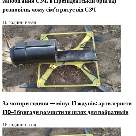
запобігання СЗЧ: в Президентській бригаді
розповіли, чому сім’я рятує від СЗЧ
16 години назад
За чотири години — мінус 11 ждунів: артилеристи
110-ї бригади розчистили шлях для побратимів
16 години назад