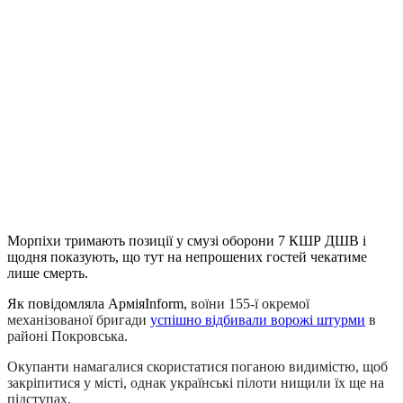
Морпіхи тримають позиції у
смузі оборони 7 КШР ДШВ і
щодня показують, що тут на непрошених гостей чекатиме
лише смерть
.
Я
к повідомляла Армія
Inform,
воїни 155-ї окремої
механізованої бригади
успішно відбивали ворожі штурми
в
районі Покровська.
Окупанти намагалися скористатися поганою видимістю, щоб
закріпитися у місті, однак українські пілоти нищили їх ще на
підступах.