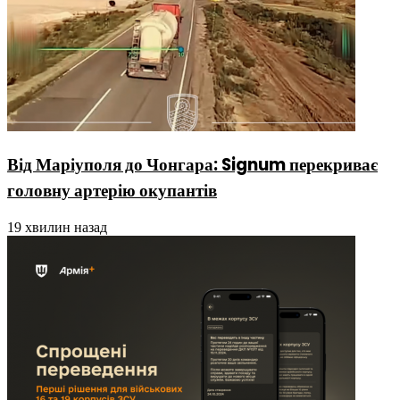
Від Маріуполя до Чонгара: Signum перекриває
головну артерію окупантів
19 хвилин назад