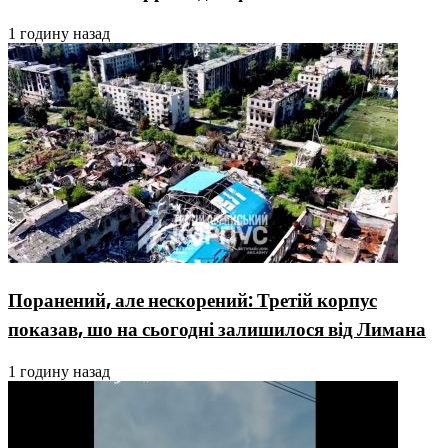
1 годину назад
Поранений, але нескорений: Третій корпус
показав, шо на сьогодні залишилося від Лимана
1 годину назад