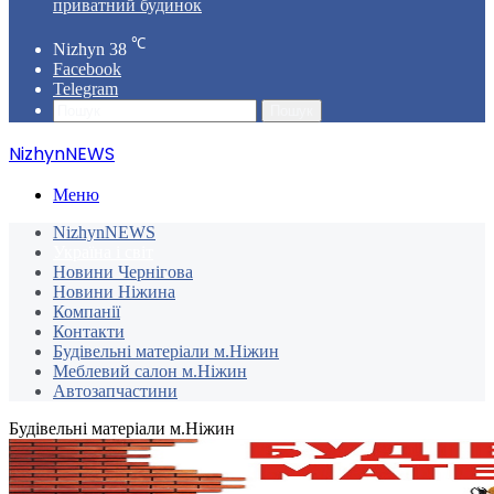
приватний будинок
℃
Nizhyn
38
Facebook
Telegram
Пошук
NizhynNEWS
Меню
NizhynNEWS
Україна і світ
Новини Чернігова
Новини Ніжина
Компанії
Контакти
Будівельні матеріали м.Ніжин
Меблевий салон м.Ніжин
Автозапчастини
Будівельні матеріали м.Ніжин