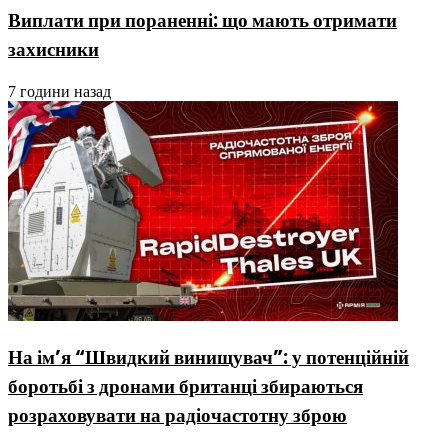
Виплати при пораненні: що мають отримати
захисники
7 години назад
На ім’я “Швидкий винищувач”: у потенційній
боротьбі з дронами британці збираються
розраховувати на радіочастотну зброю