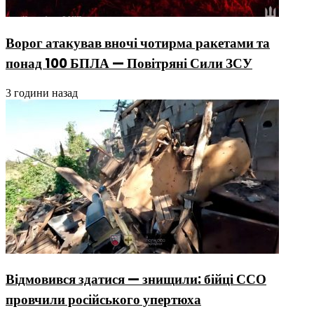
Ворог атакував вночі чотирма ракетами та
понад 100 БПЛА — Повітряні Сили ЗСУ
3 години назад
Відмовився здатися — знищили: бійці ССО
провчили російського упертюха