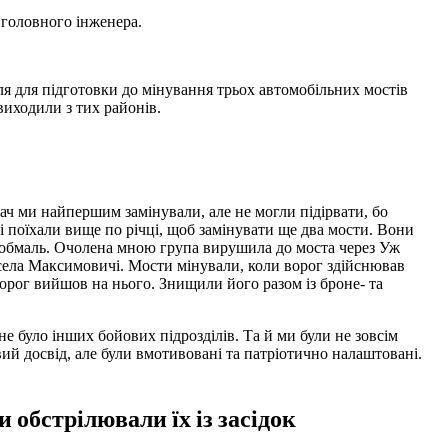
 головного інженера.
я для підготовки до мінування трьох автомобільних мостів
виходили з тих районів.
вач ми найпершим замінували, але не могли підірвати, бо
і поїхали вище по річці, щоб замінувати ще два мости. Вони
ло обмаль. Очолена мною група вирушила до моста через Уж
села Максимовичі. Мости мінували, коли ворог здійснював
ворог вийшов на нього. Знищили його разом із броне- та
не було інших бойових підрозділів. Та й ми були не зовсім
ий досвід, але були вмотивовані та патріотично налаштовані.
обстрілювали їх із засідок