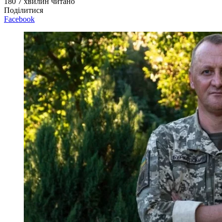
180
7 хвилин читано
Поділитися
Facebook