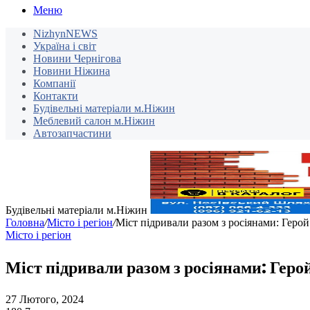
Меню
NizhynNEWS
Україна і світ
Новини Чернігова
Новини Ніжина
Компанії
Контакти
Будівельні матеріали м.Ніжин
Меблевий салон м.Ніжин
Автозапчастини
Будівельні матеріали м.Ніжин
Головна
/
Місто і регіон
/
Міст підривали разом з росіянами: Геро
Місто і регіон
Міст підривали разом з росіянами: Гер
27 Лютого, 2024