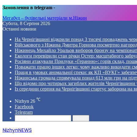
Замовлення в telegram
-
Мегабуд – будівельні матеріали м.Ніжин
Субота, 8 Серпня 2026
Останні новини
На Чернігівщині відкрили понад 3 тисячі проваджень чер
Військового з Ніжина Дмитра Горнова посмертно нагоро
Ніжинець Михайло Уральов виборов бронзу на чемпіонаті 
Екологи перевірили стан річки Остер: масштабного забр
Росіяни атакували Прилуки «Геранню»: горів склад, пошк
Поважати працю інших легко: чому важливо викидати смі
Праця в умовах аномальної спеки: як КП «ВУКГ» забезпе
Ніжинська громада спрямувала понад 613 млн грн на пі
Що відомо про чотирьох загиблих жителів Чернігівщини у
Із середини серпня на Чернігівщині стартує заборона на в
℃
Nizhyn
26
Facebook
Telegram
Пошук
NizhynNEWS