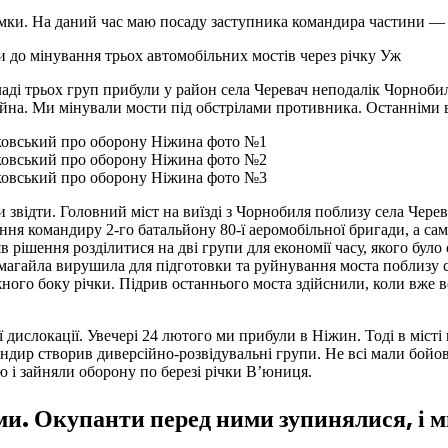
имки. На даний час маю посаду заступника командира частини —
 до мінування трьох автомобільних мостів через річку Уж
ді трьох груп прибули у район села Черевач неподалік Чорнобил
війна. Ми мінували мости під обстрілами противника. Останніми 
и звідти. Головний міст на виїзді з Чорнобиля поблизу села Чере
ння командиру 2-го батальйону 80-ї аеромобільної бригади, а сам
яв рішення розділитися на дві групи для економії часу, якого бу
магайла вирушила для підготовки та руйнування моста поблизу 
жного боку річки. Підрив останнього моста здійснили, коли вже 
дислокації. Увечері 24 лютого ми прибули в Ніжин. Тоді в місті 
ндир створив диверсійно-розвідувальні групи. Не всі мали бойов
 і зайняли оборону по березі річки В’юниця.
и. Окупанти перед ними зупинялися, і ми 