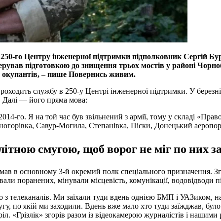
250-го Центру інженерної підтримки підполковник Сергій Бур
ерував підготовкою до знищення трьох мостів у районі Чорноб
у окупантів, – пише Повернись живим.
роходить службу в 250-у Центрі інженерної підтримки. У березні 
й. Далі — його пряма мова:
2014-го. Я на той час був звільнений з армії, тому у складі «Пр
огорівка, Савур-Могила, Степанівка, Піски, Донецький аеропор
літною смугою, щоб ворог не міг по них з
имав в основному 3-й окремий полк спеціального призначення. З
ли поранених, мінували місцевість, комунікації, водовідводи пі
го з телеканалів. Ми заїхали туди вдень однією БМП і УАЗиком, н
у, по якій ми заходили. Вдень вже мало хто туди заїжджав, було
. «Грізлік» згорів разом із відеокамерою журналістів і нашими р