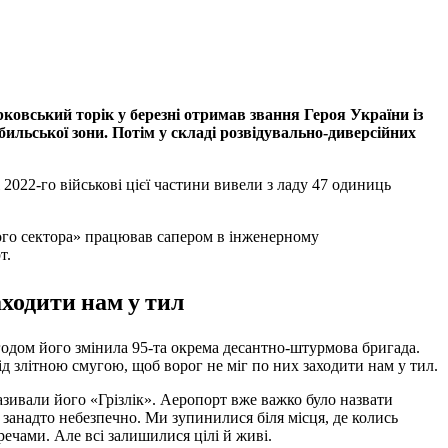
ковський торік у березні отримав звання Героя України із
ильської зони. Потім у складі розвідувально-диверсійних
2022-го військові цієї частини вивели з ладу 47 одиниць
авого сектора» працював сапером в інженерному
т.
аходити нам у тил
годом його змінила 95-та окрема десантно-штурмова бригада.
д злітною смугою, щоб ворог не міг по них заходити нам у тил.
азивали його «Грізлік». Аеропорт вже важко було назвати
 занадто небезпечно. Ми зупинилися біля місця, де колись
ечами. Але всі залишилися цілі й живі.