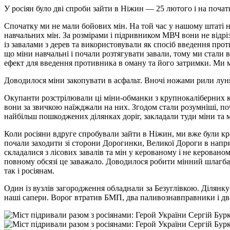
У росіян було дві спроби зайти в Ніжин — 25 лютого і на почат
Спочатку ми не мали бойових мін. На той час у нашому штаті н
навчальних мін. За розмірами і підривником МВЧ вони не відріз
із завалами з дерев та використовували як спосіб введення про
що міни навчальні і почали розтягувати завали, тому ми стали в
ефект для введення противника в оману та його затримки. Ми м
Доводилося міни закопувати в асфальт. Вночі ножами рили лун
Окупанти розстрілювали ці міни-обманки з крупнокаліберних кул
вони за звичкою наїжджали на них. Згодом стали розумніші, по
найбільш пошкоджених ділянках доріг, закладали туди міни та м
Коли росіяни вдруге спробували зайти в Ніжин, ми вже були кр
почали заходити зі сторони Дорогинки, Великої Дороги в напря
складалися з лісових завалів та мін у керованому і не керован
повному обсязі це заважало. Доводилося робити мінний шлагбау
так і росіянам.
Один із вузлів загородження обладнали за Безуглівкою. Ділянку
наші сапери. Ворог втратив БМП, два паливознавправники і д