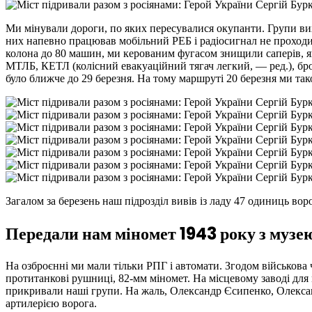
Ми мінували дороги, по яких пересувалися окупанти. Групи ви
них напевно працював мобільний РЕБ і радіосигнал не проходив.
колона до 80 машин, ми керованим фугасом знищили саперів, 
МТЛБ, КЕТЛ (колісний евакуаційний тягач легкий, — ред.), б
було ближче до 29 березня. На тому маршруті 20 березня ми та
Загалом за березень наш підрозділ вивів із ладу 47 одиниць во
Передали нам міномет 1943 року з музею
На озброєнні ми мали тільки РПГ і автомати. Згодом військова
протитанкові рушниці, 82-мм міномет. На місцевому заводі для
прикривали наші групи. На жаль, Олександр Єсипенко, Олександ
артилерією ворога.