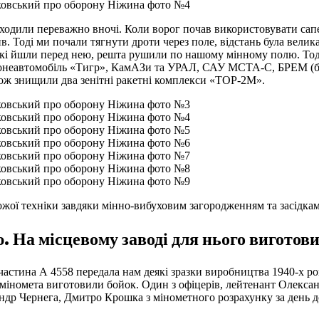
ходили переважно вночі. Коли ворог почав використовувати сапе
 Тоді ми почали тягнути дроти через поле, відстань була велика
які йшли перед нею, решта рушили по нашому мінному полю. Тод
ронеавтомобіль «Тигр», КамАЗи та УРАЛ, САУ МСТА-С, БРЕМ (бр
кож знищили два зенітні ракетні комплекси «ТОР-2М».
рожої техніки завдяки мінно-вибуховим загородженням та засідка
. На місцевому заводі для нього виготов
 частина А 4558 передала нам деякі зразки виробництва 1940-х р
 міномета виготовили бойок. Один з офіцерів, лейтенант Олекса
р Чернега, Дмитро Крошка з мінометного розрахунку за день до 