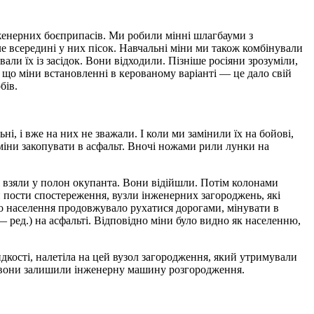
нженерних боєприпасів. Ми робили мінні шлагбауми з
е всередині у них пісок. Навчальні міни ми також комбінували
ли їх із засідок. Вони відходили. Пізніше росіяни зрозуміли,
, що міни встановленні в керованому варіанті — це дало свій
бів.
, і вже на них не зважали. І коли ми замінили їх на бойові,
міни закопувати в асфальт. Вночі ножами рили лунки на
і взяли у полон окупанта. Вони відійшли. Потім колонами
 пости спостереження, вузли інженерних загороджень, які
 що населення продовжувало рухатися дорогами, мінувати в
ред.) на асфальті. Відповідно міни було видно як населенню,
идкості, налетіла на цей вузол загородження, який утримували
ж вони залишили інженерну машину розгородження.