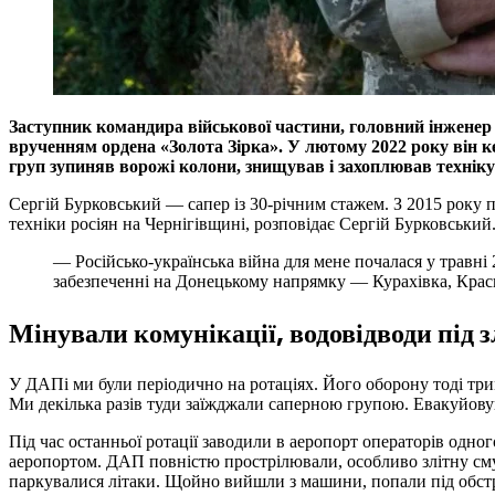
Заступник командира військової частини, головний інженер 
врученням ордена «Золота Зірка». У лютому 2022 року він к
груп зупиняв ворожі колони, знищував і захоплював технік
Сергій Бурковський — сапер із 30-річним стажем. З 2015 року п
техніки росіян на Чернігівщині, розповідає Сергій Бурковськи
— Російсько-українська війна для мене почалася у травні 
забезпеченні на Донецькому напрямку — Курахівка, Красн
Мінували комунікації, водовідводи під з
У ДАПі ми були періодично на ротаціях. Його оборону тоді тр
Ми декілька разів туди заїжджали саперною групою. Евакуйовува
Під час останньої ротації заводили в аеропорт операторів одно
аеропортом. ДАП повністю прострілювали, особливо злітну смуг
паркувалися літаки. Щойно вийшли з машини, попали під обстріл