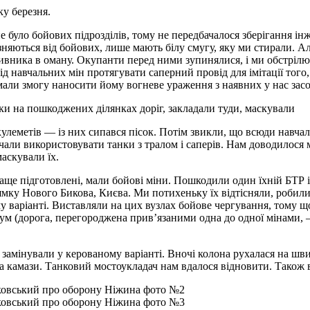
ку березня.
е було бойових підрозділів, тому не передбачалося зберігання і
няються від бойових, лише мають білу смугу, яку ми стирали. Ал
тивника в оману. Окупанти перед ними зупинялися, і ми обстрілюва
ід навчальних мін протягувати саперний провід для імітації того
али змогу наносити йому вогневе ураження з наявних у нас засо
ки на пошкоджених ділянках доріг, закладали туди, маскували
еметів — із них сипався пісок. Потім звикли, що всюди навчальні
чали використовувати танки з тралом і саперів. Нам доводилося 
аскували їх.
аще підготовлені, мали бойові міни. Пошкодили один їхній БТР 
мку Нового Бикова, Києва. Ми потихеньку їх відтісняли, робили
ому варіанті. Виставляли на цих вузлах бойове чергування, тому
м (дорога, перегороджена прив’язаними одна до одної мінами, — 
 замінували у керованому варіанті. Вночі колона рухалася на шв
ва камази. Танковий мостоукладач нам вдалося відновити. Тако