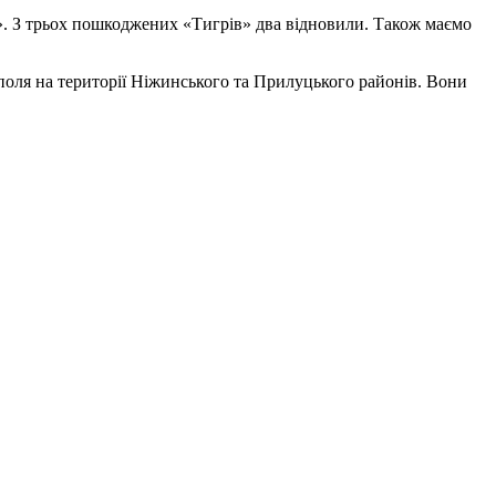
н». З трьох пошкоджених «Тигрів» два відновили. Також маємо
і поля на території Ніжинського та Прилуцького районів. Вони