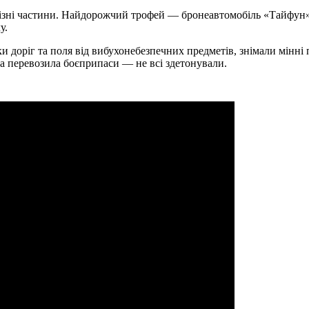
 в різні частини. Найдорожчий трофей — бронеавтомобіль «Тайфу
у.
нки доріг та поля від вибухонебезпечних предметів, знімали мінн
яка перевозила боєприпаси — не всі здетонували.