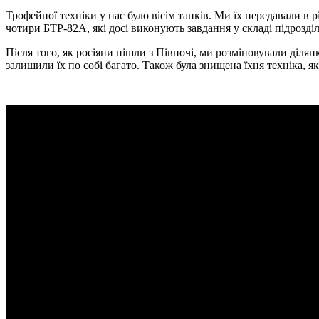
Трофейної техніки у нас було вісім танків. Ми їх передавали
чотири БТР-82А, які досі виконують завдання у складі підрозділ
Після того, як росіяни пішли з Півночі, ми розміновували діля
залишили їх по собі багато. Також була знищена їхня техніка, 