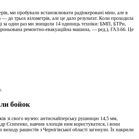
рів, ми пробували встановлювати радіокеровані міни, але в
 — до трьох кілометрів, але це дало результат. Коли проходила
і за один раз ми знищили 14 одиниць техніки: БМП, БТРи,
оньована ремонтно-евакуаційна машина, — ред.), ГАЗ-66. Це
м.
или бойок
оків зі свого музею: антиснайперську рушницю 14,5 мм,
ндр Єсипенко, навчив хлопців ним користуватися, і вони
виходу рашистів з Чернігівської області загинули. Їх накрили