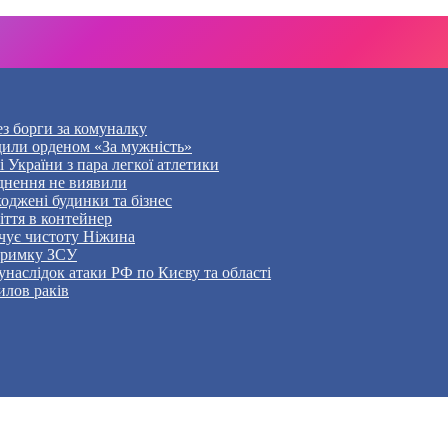
ез борги за комуналку
дили орденом «За мужність»
України з пара легкої атлетики
уднення не виявили
оджені будинки та бізнес
ття в контейнер
чує чистоту Ніжина
дтримку ЗСУ
наслідок атаки РФ по Києву та області
илов раків