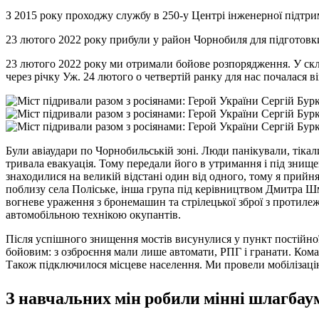
З 2015 року проходжу службу в 250-у Центрі інженерної підтр
23 лютого 2022 року прибули у район Чорнобиля для підготовки
23 лютого 2022 року ми отримали бойове розпорядження. У скла
через річку Уж. 24 лютого о четвертій ранку для нас почалася 
Були авіаудари по Чорнобильській зоні. Люди панікували, тікал
тривала евакуація. Тому передали його в утримання і під знище
знаходилися на великій відстані один від одного, тому я прийн
поблизу села Поліське, інша група під керівництвом Дмитра Ш
вогневе ураження з бронемашин та стрілецької зброї з протиле
автомобільною технікою окупантів.
Після успішного знищення мостів висунулися у пункт постійної 
бойовим: з озброєння мали лише автомати, РПГ і гранати. Кома
Також підключилося місцеве населення. Ми провели мобілізацію
З навчальних мін робили мінні шлагбаум