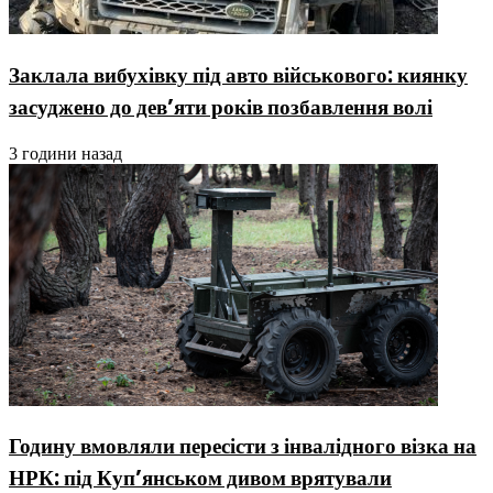
Заклала вибухівку під авто військового: киянку
засуджено до дев’яти років позбавлення волі
3 години назад
Годину вмовляли пересісти з інвалідного візка на
НРК: під Куп’янськом дивом врятували