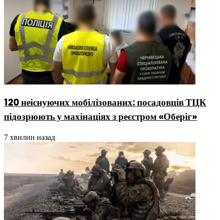
120 неіснуючих мобілізованих: посадовців ТЦК
підозрюють у махінаціях з реєстром «Оберіг»
7 хвилин назад