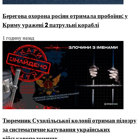
Берегова охорона росіян отримала пробоїни: у
Криму уражені 2 патрульні кораблі
1 годину назад
Тюремник Суходільської колонії отримав підозру
за систематичне катування українських
військовополонених