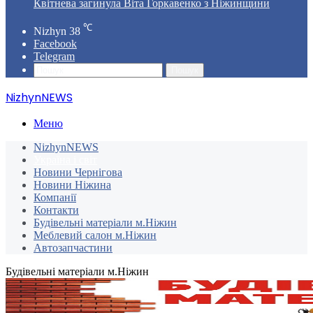
Квітнева загинула Віта Горкавенко з Ніжинщини
℃
Nizhyn
38
Facebook
Telegram
Пошук
NizhynNEWS
Меню
NizhynNEWS
Україна і світ
Новини Чернігова
Новини Ніжина
Компанії
Контакти
Будівельні матеріали м.Ніжин
Меблевий салон м.Ніжин
Автозапчастини
Будівельні матеріали м.Ніжин