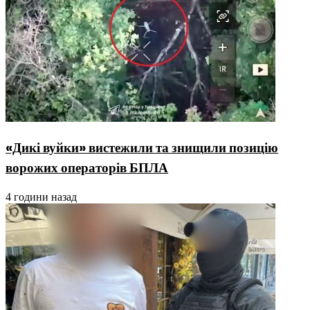
«Дикі вуйки» вистежили та знищили позицію
ворожих операторів БПЛА
4 години назад