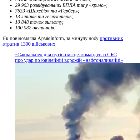
29 903 розвідувальних БПЛА типу «крило»;
7633 «Шахедів» та «Гербер»;
13 літаків та гелікоптерів;
10 848 точок вильоту;
100 082 окупантів.
Як повідомляла АрміяInform, за минулу добу
противник
втратив 1300 військових
.
«Сакральне» для путіна місце: командувач СБС
про удар по ювілейній ворожій «нафтоналивайці»