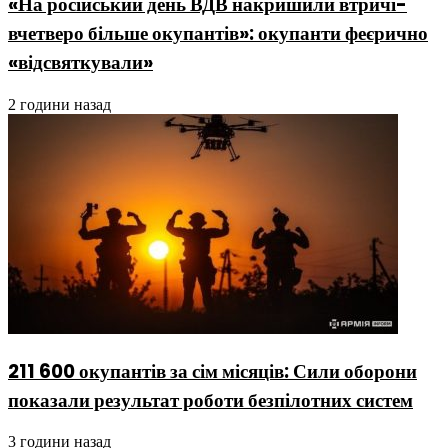
«На російський день ВДВ накришили втричі-
вчетверо більше окупантів»: окупанти феєрично
«відсвяткували»
2 години назад
211 600 окупантів за сім місяців: Сили оборони
показали результат роботи безпілотних систем
3 години назад