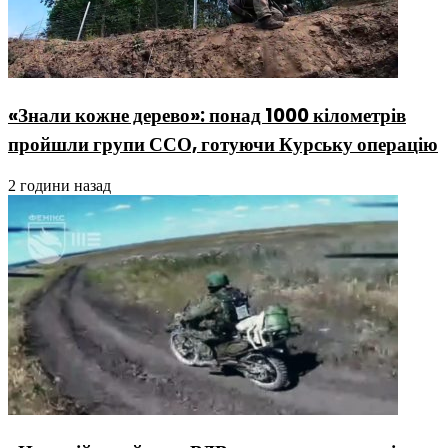
«Знали кожне дерево»: понад 1000 кілометрів
пройшли групи ССО, готуючи Курську операцію
2 години назад