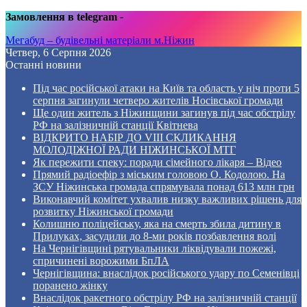
Замовлення в telegram
-
Мегабуд – будівельні матеріали м.Ніжин
Четвер, 6 Серпня 2026
Останні новини
Під час російської атаки на Київ та область у ніч проти 5
серпня загинули четверо жителів Носівської громади
Ще один житель з Ніжинщини загинув під час обстрілу
РФ на залізничній станції Квітнева
ВІДКРИТО НАБІР ДО VIII СКЛИКАННЯ
МОЛОДІЖНОЇ РАДИ НІЖИНСЬКОЇ МТГ
Як пережити спеку: поради сімейного лікаря – Відео
Прямий радіоефір з міським головою О. Кодолою. На
ЗСУ Ніжинська громада спрямувала понад 613 млн грн
Виконавчий комітет ухвалив низку важливих рішень для
розвитку Ніжинської громади
Колишню поліцейську, яка на смерть збила дитину в
Прилуках, засудили до 8-ми років позбавлення волі
На Чернігівщині рятувальники ліквідували пожежі,
спричинені ворожими БпЛА
Чернігівщина: внаслідок російського удару по Семенівці
поранено жінку
Внаслідок ракетного обстрілу РФ на залізничній станції