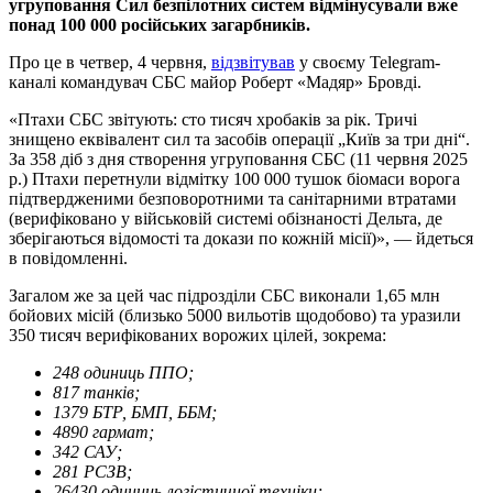
угруповання Сил безпілотних систем відмінусували вже
понад 100 000 російських загарбників.
Про це в четвер, 4 червня,
відзвітував
у своєму Telegram-
каналі командувач СБС майор Роберт «Мадяр» Бровді.
«Птахи СБС звітують: сто тисяч хробаків за рік. Тричі
знищено еквівалент сил та засобів операції „Київ за три дні“.
За 358 діб з дня створення угруповання СБС (11 червня 2025
р.) Птахи перетнули відмітку 100 000 тушок біомаси ворога
підтвердженими безповоротними та санітарними втратами
(верифіковано у військовій системі обізнаності Дельта, де
зберігаються відомості та докази по кожній місії)», — йдеться
в повідомленні.
Загалом же за цей час підрозділи СБС виконали 1,65 млн
бойових місій (близько 5000 вильотів щодобово) та уразили
350 тисяч верифікованих ворожих цілей, зокрема:
248 одиниць ППО;
817 танків;
1379 БТР, БМП, ББМ;
4890 гармат;
342 САУ;
281 РСЗВ;
26430 одиниць логістичної техніки;