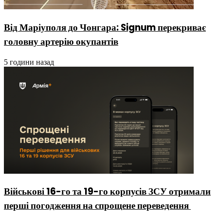
Від Маріуполя до Чонгара: Signum перекриває
головну артерію окупантів
5 години назад
Військові 16-го та 19-го корпусів ЗСУ отримали
перші погодження на спрощене переведення