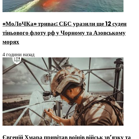
«МоЛоЧКа» триває: СБС уразили ще 12 суден
тіньового флоту рф у Чорному та Азовському
морях
4 години назад
Євгеній Хмара привітав воїнів військ зв’язку та