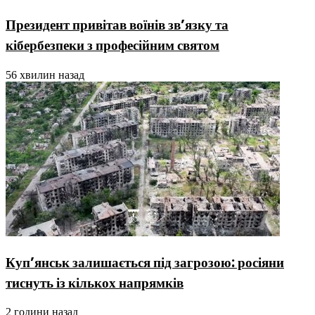
Президент привітав воїнів зв’язку та
кібербезпеки з професійним святом
56 хвилин назад
Куп’янськ залишається під загрозою: росіяни
тиснуть із кількох напрямків
2 години назад