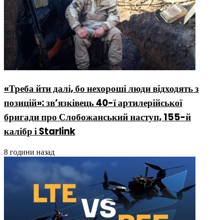
«Треба йти далі, бо нехороші люди відходять з
позицій»: зв’язківець 40-ї артилерійської
бригади про Слобожанський наступ, 155-й
калібр і Starlink
8 години назад