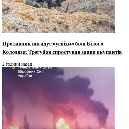
Противник вигадує «успіхи» біля Білого
Колодязя: Трегубов спростував заяви окупантів
2 години назад