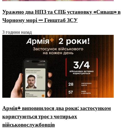
Уражено два НПЗ та СПБ установку «Сиваш» в
Чорному морі — Генштаб ЗСУ
3 години назад
Армія+ виповнилося два роки: застосунком
користуються троє з чотирьох
військовослужбовців