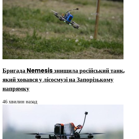
Бригада Nemesis знищила російський танк,
який ховався у лісосмузі на Запорізькому
напрямку
46 хвилин назад