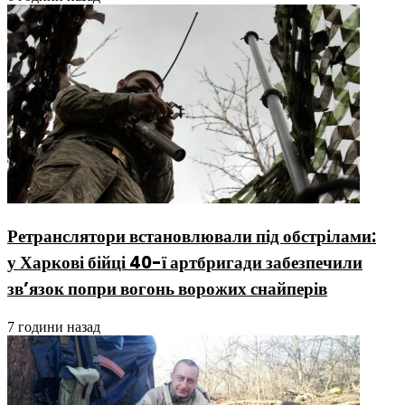
Ретранслятори встановлювали під обстрілами:
у Харкові бійці 40-ї артбригади забезпечили
зв’язок попри вогонь ворожих снайперів
7 години назад