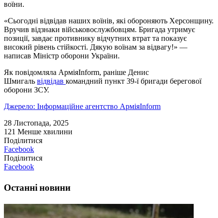
воїни.
«Сьогодні відвідав наших воїнів, які обороняють Херсонщину.
Вручив відзнаки військовослужбовцям. Бригада утримує
позиції, завдає противнику відчутних втрат та показує
високий рівень стійкості. Дякую воїнам за відвагу!» —
написав Міністр оборони України.
Як повідомляла АрміяInform, раніше Денис
Шмигаль
відвідав
командний пункт 39-ї бригади берегової
оборони ЗСУ.
Джерело: Інформаційне агентство АрміяInform
28 Листопада, 2025
121
Менше хвилини
Поділитися
Facebook
Поділитися
Facebook
Останні новини