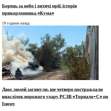
Борець за небо і дитячі мрії: історія
прикордонника «Кума»
19 години назад
Двоє людей загинули, ще четверо постраждали
внаслідок ворожого удару РСЗВ «Торнадо-С» по
Ізюму