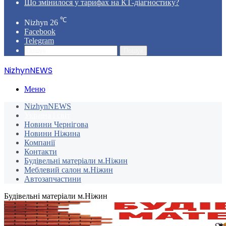
Що змінилося у тарифах на КТ-діагностику?
℃
Nizhyn
26
Facebook
Telegram
Пошук
NizhynNEWS
Меню
NizhynNEWS
Україна і світ
Новини Чернігова
Новини Ніжина
Компанії
Контакти
Будівельні матеріали м.Ніжин
Меблевий салон м.Ніжин
Автозапчастини
Будівельні матеріали м.Ніжин