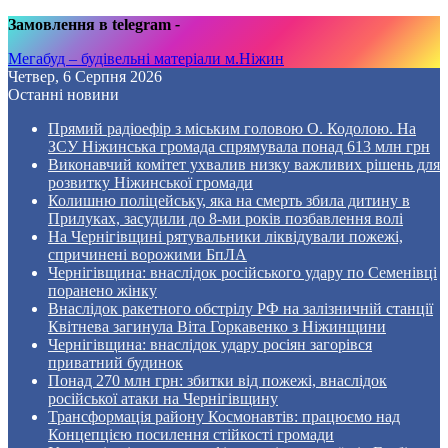
Замовлення в telegram
-
Мегабуд – будівельні матеріали м.Ніжин
Четвер, 6 Серпня 2026
Останні новини
Прямий радіоефір з міським головою О. Кодолою. На
ЗСУ Ніжинська громада спрямувала понад 613 млн грн
Виконавчий комітет ухвалив низку важливих рішень для
розвитку Ніжинської громади
Колишню поліцейську, яка на смерть збила дитину в
Прилуках, засудили до 8-ми років позбавлення волі
На Чернігівщині рятувальники ліквідували пожежі,
спричинені ворожими БпЛА
Чернігівщина: внаслідок російського удару по Семенівці
поранено жінку
Внаслідок ракетного обстрілу РФ на залізничній станції
Квітнева загинула Віта Горкавенко з Ніжинщини
Чернігівщина: внаслідок удару росіян загорівся
приватний будинок
Понад 270 млн грн: збитки від пожежі, внаслідок
російської атаки на Чернігівщину
Трансформація району Космонавтів: працюємо над
Концепцією посилення стійкості громади