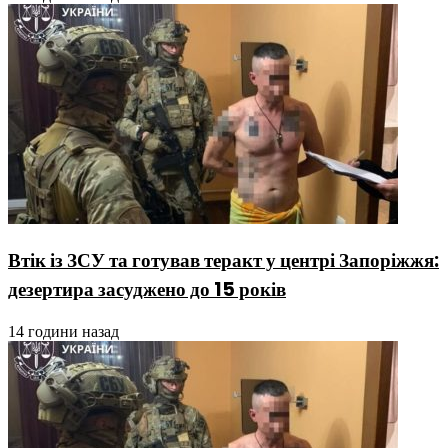
Втік із ЗСУ та готував теракт у центрі Запоріжжя:
дезертира засуджено до 15 років
14 години назад