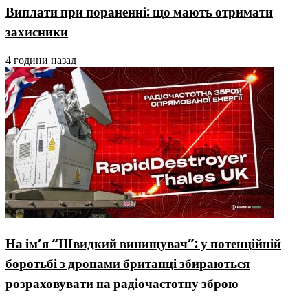
Виплати при пораненні: що мають отримати
захисники
4 години назад
На ім’я “Швидкий винищувач”: у потенційній
боротьбі з дронами британці збираються
розраховувати на радіочастотну зброю