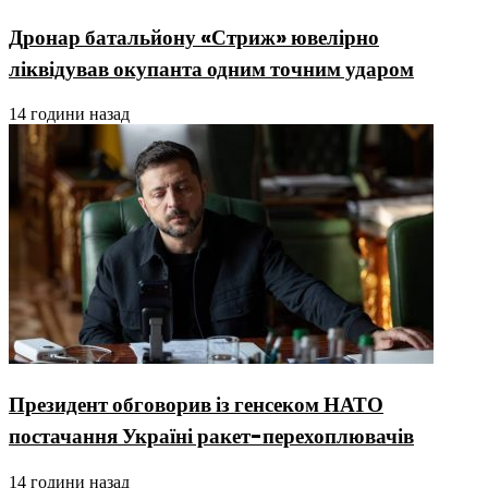
Дронар батальйону «Стриж» ювелірно
ліквідував окупанта одним точним ударом
14 години назад
Президент обговорив із генсеком НАТО
постачання Україні ракет-перехоплювачів
14 години назад