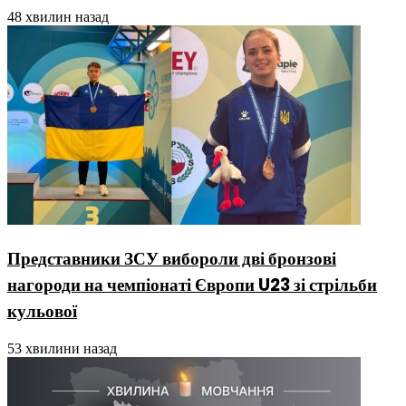
48 хвилин назад
Представники ЗСУ вибороли дві бронзові
нагороди на чемпіонаті Європи U23 зі стрільби
кульової
53 хвилини назад