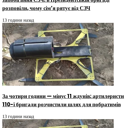
розповіли, чому сім’я рятує від СЗЧ
13 години назад
За чотири години — мінус 11 ждунів: артилеристи
110-ї бригади розчистили шлях для побратимів
13 години назад