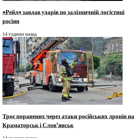
«Рейд» завдав ударів по залізничній логістиці
росіян
14 години назад
Троє поранених через атаки російських дронів на
Краматорськ і Слов’янськ