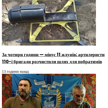
За чотири години — мінус 11 ждунів: артилеристи
110-ї бригади розчистили шлях для побратимів
13 години назад