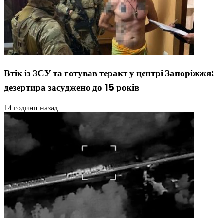
Втік із ЗСУ та готував теракт у центрі Запоріжжя:
дезертира засуджено до 15 років
14 години назад