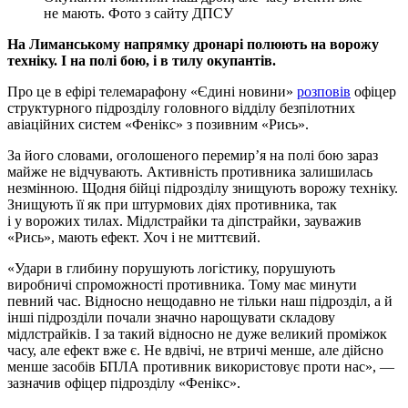
не мають. Фото з сайту ДПСУ
На Лиманському напрямку дронарі полюють на ворожу
техніку. І на полі бою, і в тилу окупантів.
Про це в ефірі телемарафону «Єдині новини»
розповів
офіцер
структурного підрозділу головного відділу безпілотних
авіаційних систем «Фенікс» з позивним «Рись».
За його словами, оголошеного перемир’я на полі бою зараз
майже не відчувають. Активність противника залишилась
незмінною. Щодня бійці підрозділу знищують ворожу техніку.
Знищують її як при штурмових діях противника, так
і у ворожих тилах. Мідлстрайки та діпстрайки, зауважив
«Рись», мають ефект. Хоч і не миттєвий.
«Удари в глибину порушують логістику, порушують
виробничі спроможності противника. Тому має минути
певний час. Відносно нещодавно не тільки наш підрозділ, а й
інші підрозділи почали значно нарощувати складову
мідлстрайків. І за такий відносно не дуже великий проміжок
часу, але ефект вже є. Не вдвічі, не втричі менше, але дійсно
менше засобів БПЛА противник використовує проти нас», —
зазначив офіцер підрозділу «Фенікс».