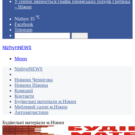
У серпні змінюється графік приміських поїздів Гребінка
– Ніжин
℃
Nizhyn
35
Facebook
Telegram
Пошук
NizhynNEWS
Меню
NizhynNEWS
Україна і світ
Новини Чернігова
Новини Ніжина
Компанії
Контакти
Будівельні матеріали м.Ніжин
Меблевий салон м.Ніжин
Автозапчастини
Будівельні матеріали м.Ніжин