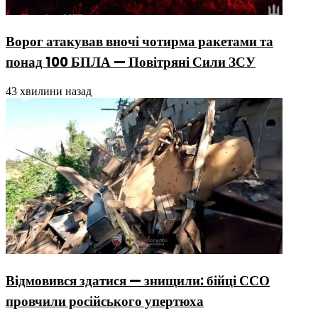
Ворог атакував вночі чотирма ракетами та
понад 100 БПЛА — Повітряні Сили ЗСУ
43 хвилини назад
Відмовився здатися — знищили: бійці ССО
провчили російського упертюха