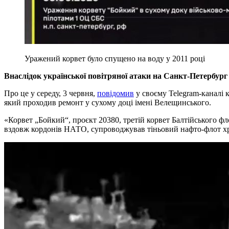
Уражений корвет було спущено на воду у 2011 році
Внаслідок української повітряної атаки на Санкт-Петербур
Про це у середу, 3 червня,
повідомив
у своєму Telegram-каналі 
який проходив ремонт у сухому доці імені Велещинського.
«Корвет „Бойкий“, проєкт 20380, третій корвет Балтійського ф
вздовж кордонів НАТО, супроводжував тіньовий нафто-флот хр