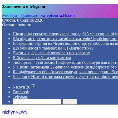
Замовлення в telegram
-
Мегабуд – будівельні матеріали м.Ніжин
Субота, 8 Серпня 2026
Останні новини
Ніжинська громада спрямувала понад 613 млн грн на пі
Що відомо про чотирьох загиблих жителів Чернігівщини у
Із середини серпня на Чернігівщині стартує заборона на в
Що змінилося у тарифах на КТ-діагностику?
Дитина краде гроші: розмова з психологом
Військова служба за контрактом
Твої права – твій захист! Інформаційна брошура для проти
У Ніжині затримали 22-річного мешканця підозрюваного у
Як відбувається обов’язкова евакуація на прикордонні Че
Лікарня у Ніжині отримала сонячну електростанцію в ме
℃
Nizhyn
20
Facebook
Telegram
Пошук
NizhynNEWS