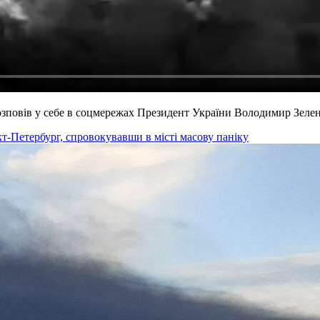
зповів у себе в соцмережах Президент України Володимир Зеле
т-Петербург, спровокувавши в місті масову паніку