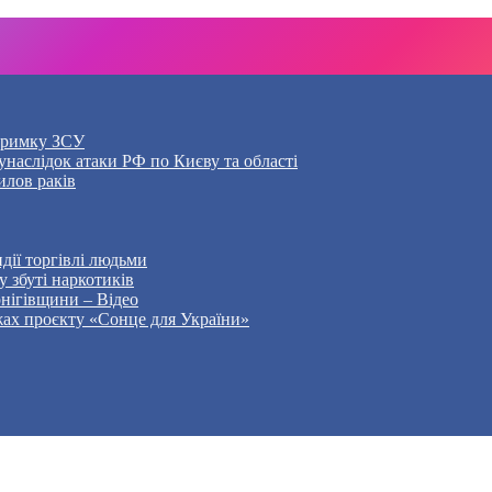
дтримку ЗСУ
наслідок атаки РФ по Києву та області
илов раків
дії торгівлі людьми
 збуті наркотиків
рнігівщини – Відео
жах проєкту «Сонце для України»