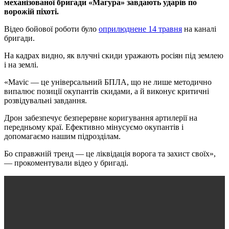
механізованої бригади «Магура» завдають ударів по
ворожій піхоті.
Відео бойової роботи було
оприлюднене 14 травня
на каналі
бригади.
На кадрах видно, як влучні скиди уражають росіян під землею
і на землі.
«Mavic — це універсальний БПЛА, що не лише методично
випалює позиції окупантів скидами, а й виконує критичні
розвідувальні завдання.
Дрон забезпечує безперервне коригування артилерії на
передньому краї. Ефективно мінусуємо окупантів і
допомагаємо нашим підрозділам.
Бо справжній тренд — це ліквідація ворога та захист своїх»,
— прокоментували відео у бригаді.