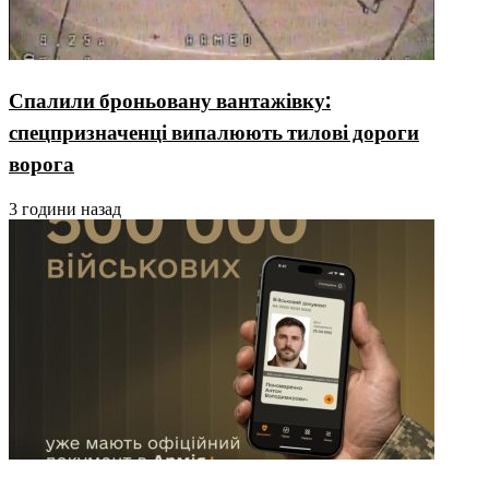
Спалили броньовану вантажівку:
спецпризначенці випалюють тилові дороги
ворога
3 години назад