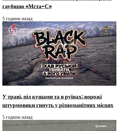
гаубицю «Мста-С»
5 години назад
У траві, під кущами та в руїнах: ворожі
штурмовики гинуть у різноманітних місцях
5 години назад