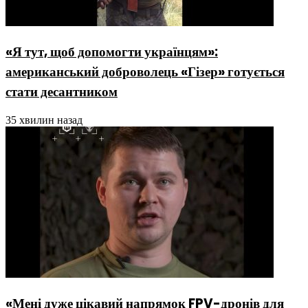
«Я тут, щоб допомогти українцям»:
американський доброволець «Гізер» готується
стати десантником
35 хвилин назад
«Мені дуже цікавий напрямок FPV-дронів для