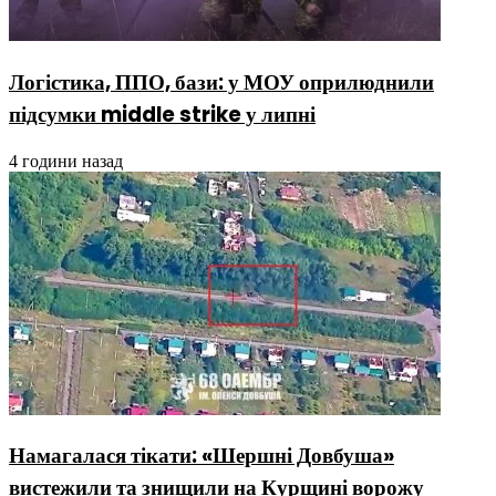
Логістика, ППО, бази: у МОУ оприлюднили
підсумки middle strike у липні
4 години назад
Намагалася тікати: «Шершні Довбуша»
вистежили та знищили на Курщині ворожу