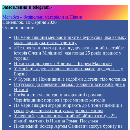
Замовлення в telegram
-
Мегабуд – будівельні матеріали м.Ніжин
Понеділок, 10 Серпня 2026
Останні новини
На Чернігівщині мешкає крихітна бурозубка, яка взимку
може зменшуватися на третину
«Не просто продати річ, а подарувати гарний настрій»:
історія Олени Міліциної, яка понад 25 років працює у
торгівлі
Ніжин попрощався з Воїном — Ігорем Малюгою
У Носівці за день сталося чотири пожежі, ще одна — у
Борзні
У Курені на Ніжинщині з водойми дістали тіло чоловіка
Готуємося до навчання разом: де знайти все необхідне в
Ніжині
Росіяни атакували три прикордонні громади
Чернігівщини: поранені троє мирних жителів
На Чернігівщині аграрії збирають до 6 тонн пшениці з
гектара, але низькі ціни ускладнюють жнива
У перший день повномасштабної війни загинув 22-
річний льотчик із Ніжина Роман Пасулька
Ніжинський боксер Артем Санкевич здобув бронзу на