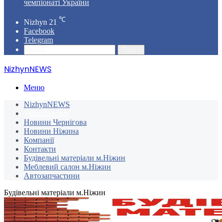
чемпіонаті України
℃
Nizhyn
21
Facebook
Telegram
Пошук
NizhynNEWS
Меню
NizhynNEWS
Україна і світ
Новини Чернігова
Новини Ніжина
Компанії
Контакти
Будівельні матеріали м.Ніжин
Меблевий салон м.Ніжин
Автозапчастини
Будівельні матеріали м.Ніжин