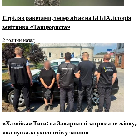
Стріляв ракетами, тепер літає на БПЛА: історія
зенітника «Танцюриста»
2 години назад
«Хазяйка» Тиси: на Закарпатті затримали жінку,
яка пускала ухилянтів у заплив