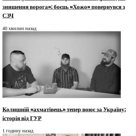
знищення ворога»: боєць «Хожо» повернувся з
СЗЧ
40 хвилин назад
Колишній «ахматівець» тепер воює за Україну:
історія від ГУР
1 годину назад