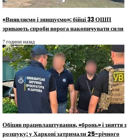
«Виявляємо і знищуємо»: бійці 33 ОШП
зривають спроби ворога накопичувати сили
7 години назад
Обіцяв працевлаштування, «бронь» і зняття з
розшуку: у Харкові затримали 25-річного