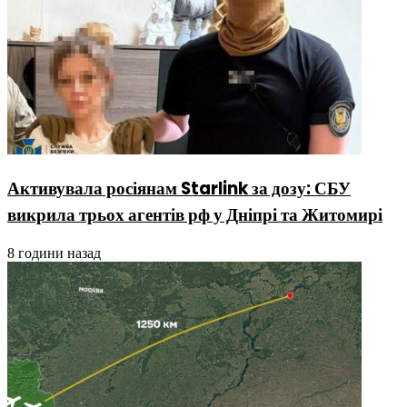
Активувала росіянам Starlink за дозу: СБУ
викрила трьох агентів рф у Дніпрі та Житомирі
8 години назад