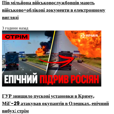
Пів мільйона військовослужбовців мають
військово-облікові документи в електронному
вигляді
3 години назад
ГУР знищило пускові установки в Криму,
МіГ-29 атакував окупантів в Олешках, епічний
вибух: стрім