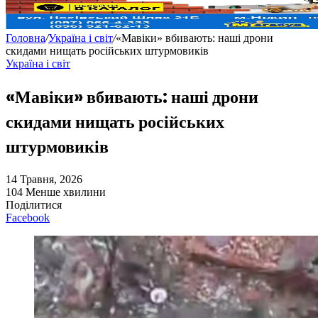
Головна
/
Україна і світ
/
«Мавіки» вбивають: наші дрони
скидами нищать російських штурмовиків
Україна і світ
«Мавіки» вбивають: наші дрони
скидами нищать російських
штурмовиків
14 Травня, 2026
104
Менше хвилини
Поділитися
Facebook