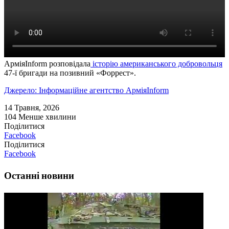
АрміяInform розповідала
історію американського добровольця
47-ї бригади на позивний «Форрест».
Джерело: Інформаційне агентство АрміяInform
14 Травня, 2026
104
Менше хвилини
Поділитися
Facebook
Поділитися
Facebook
Останні новини