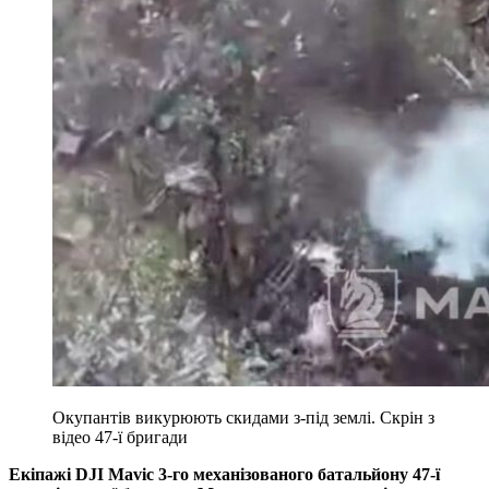
Окупантів викурюють скидами з-під землі. Скрін з
відео 47-ї бригади
Екіпажі DJI Mavic 3-го механізованого батальйону 47-ї