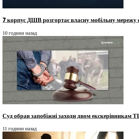
7 корпус ДШВ розгортає власну мобільну мережу с
10 години назад
Суд обрав запобіжні заходи двом екскерівникам Т
11 години назад