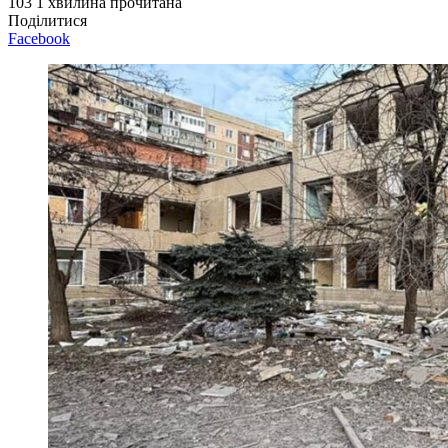
103
1 хвилина прочитана
Поділитися
Facebook