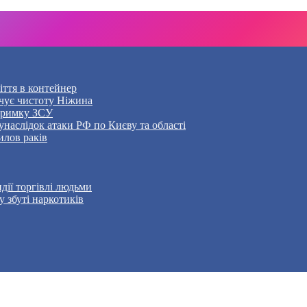
ття в контейнер
чує чистоту Ніжина
дтримку ЗСУ
наслідок атаки РФ по Києву та області
илов раків
дії торгівлі людьми
 збуті наркотиків