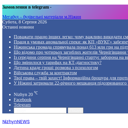
Замовлення в telegram
-
Мегабуд – будівельні матеріали м.Ніжин
Субота, 8 Серпня 2026
Останні новини
Поважати працю інших легко: чому важливо викидати смі
Праця в умовах аномальної спеки: як КП «ВУКГ» забезпе
Ніжинська громада спрямувала понад 613 млн грн на пі
Що відомо про чотирьох загиблих жителів Чернігівщини у
Із середини серпня на Чернігівщині стартує заборона на в
Що змінилося у тарифах на КТ-діагностику?
Дитина краде гроші: розмова з психологом
Військова служба за контрактом
Твої права – твій захист! Інформаційна брошура для проти
У Ніжині затримали 22-річного мешканця підозрюваного у
℃
Nizhyn
20
Facebook
Telegram
Пошук
NizhynNEWS