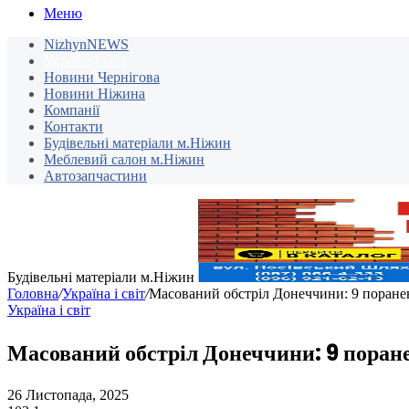
Меню
NizhynNEWS
Україна і світ
Новини Чернігова
Новини Ніжина
Компанії
Контакти
Будівельні матеріали м.Ніжин
Меблевий салон м.Ніжин
Автозапчастини
Будівельні матеріали м.Ніжин
Головна
/
Україна і світ
/
Масований обстріл Донеччини: 9 поране
Україна і світ
Масований обстріл Донеччини: 9 поран
26 Листопада, 2025