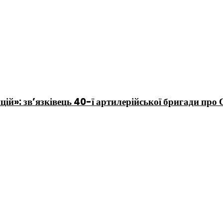
ицій»: зв’язківець 40-ї артилерійської бригади про