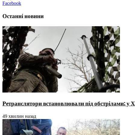
Facebook
Останні новини
Ретранслятори встановлювали під обстрілами: у Х
49 хвилин назад