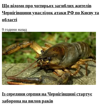
Що відомо про чотирьох загиблих жителів
Чернігівщини унаслідок атаки РФ по Києву та
області
9 години назад
Із середини серпня на Чернігівщині стартує
заборона на вилов раків