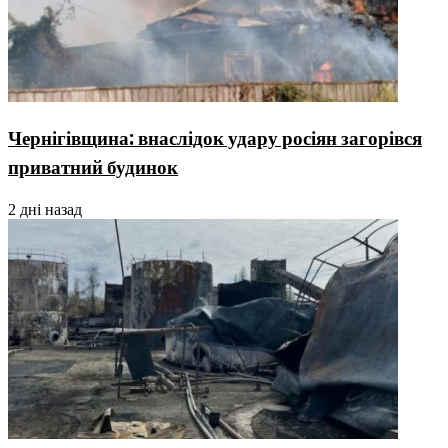
Чернігівщина: внаслідок удару росіян загорівся
приватний будинок
2 дні назад