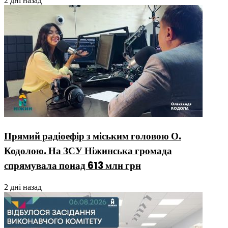
2 дні назад
Прямий радіоефір з міським головою О.
Кодолою. На ЗСУ Ніжинська громада
спрямувала понад 613 млн грн
2 дні назад