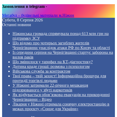
Замовлення в telegram
-
Мегабуд – будівельні матеріали м.Ніжин
Субота, 8 Серпня 2026
Останні новини
Ніжинська громада спрямувала понад 613 млн грн на
підтримку ЗСУ
Що відомо про чотирьох загиблих жителів
Чернігівщини унаслідок атаки РФ по Києву та області
Із середини серпня на Чернігівщині стартує заборона на
вилов раків
Що змінилося у тарифах на КТ-діагностику?
Дитина краде гроші: розмова з психологом
Військова служба за контрактом
Твої права – твій захист! Інформаційна брошура для
протидії торгівлі людьми
У Ніжині затримали 22-річного мешканця
підозрюваного у збуті наркотиків
Як відбувається обов’язкова евакуація на прикордонні
Чернігівщини – Відео
Лікарня у Ніжині отримала сонячну електростанцію в
межах проєкту «Сонце для України»