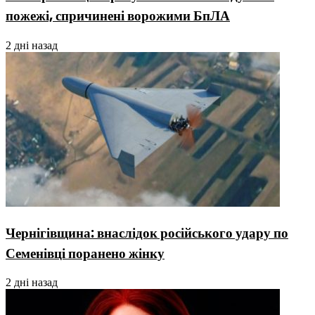
пожежі, спричинені ворожими БпЛА
2 дні назад
Чернігівщина: внаслідок російського удару по
Семенівці поранено жінку
2 дні назад