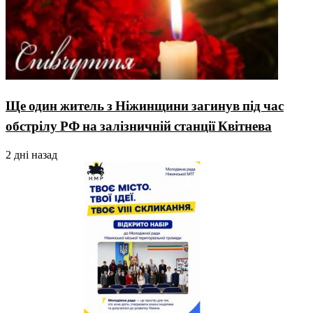
Ще один житель з Ніжинщини загинув під час
обстрілу РФ на залізничній станції Квітнева
2 дні назад