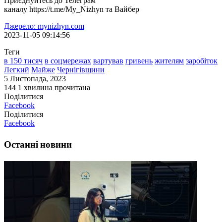
Приєднуйтесь до Телеграм
каналу https://t.me/My_Nizhyn та Вайбер
Джерело: mynizhyn.com
2023-11-05 09:14:56
Теги
в 150 тисяч
в соцмережах
вартував
гривень
жителям
заробіток
Легкий
Майже
Чернігівщини
5 Листопада, 2023
144
1 хвилина прочитана
Поділитися
Facebook
Поділитися
Facebook
Останні новини