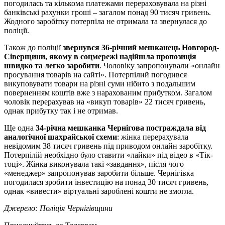
погодилась та кількома платежами перераховувала на різні
банківські рахунки гроші – загалом понад 90 тисяч гривень.
Жодного заробітку потерпіла не отримала та звернулася до
поліції.
Також до поліції
звернувся 36-річний мешканець Новгород-
Сіверщини, якому в соцмережі надійшла пропозиція
швидко та легко заробити
. Чоловіку запропонували «онлайн
просування товарів на сайті». Потерпілий погодився
викуповувати товари на різні суми нібито з подальшим
поверненням коштів вже з нарахованим прибутком. Загалом
чоловік перерахував на «викуп товарів» 22 тисяч гривень,
однак прибутку так і не отримав.
Ще одна
34-річна мешканка Чернігова постраждала від
аналогічної шахрайської схеми
: жінка перерахувала
невідомим 38 тисяч гривень під приводом онлайн заробітку.
Потерпілій необхідно було ставити «лайки» під відео в «Тік-
тоці». Жінка виконувала такі «завдання», після чого
«менеджер» запропонував заробити більше. Чернігівка
погодилася зробити інвестицію на понад 30 тисяч гривень,
однак «вивести» віртуальні зароблені кошти не змогла.
Джерело: Поліція Чернігівщини