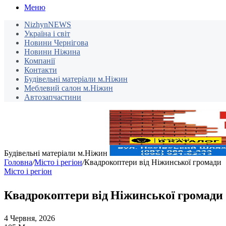
Меню
NizhynNEWS
Україна і світ
Новини Чернігова
Новини Ніжина
Компанії
Контакти
Будівельні матеріали м.Ніжин
Меблевий салон м.Ніжин
Автозапчастини
Будівельні матеріали м.Ніжин
Головна
/
Місто і регіон
/
Квадрокоптери від Ніжинської громади
Місто і регіон
Квадрокоптери від Ніжинської громади
4 Червня, 2026