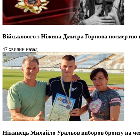
Військового з Ніжина Дмитра Горнова посмертно 
47 хвилин назад
Ніжинець Михайло Уральов виборов бронзу на чемп