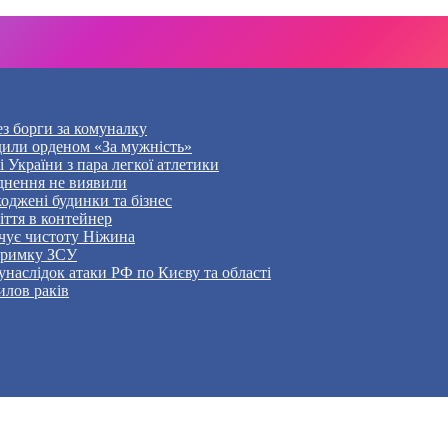
ез борги за комуналку
дили орденом «За мужність»
України з пара легкої атлетики
уднення не виявили
оджені будинки та бізнес
ття в контейнер
чує чистоту Ніжина
дтримку ЗСУ
наслідок атаки РФ по Києву та області
илов раків