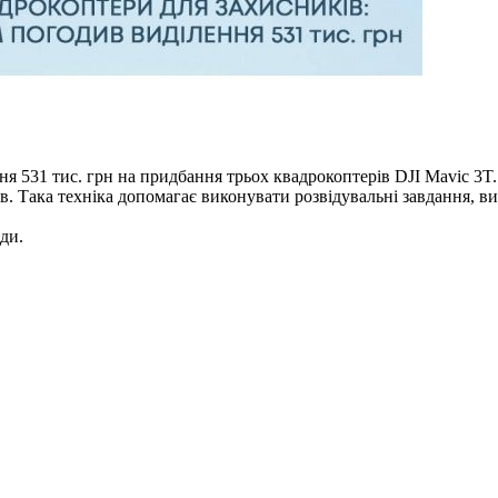
я 531 тис. грн на придбання трьох квадрокоптерів DJI Mavic 3T.
ів. Така техніка допомагає виконувати розвідувальні завдання, 
ди.