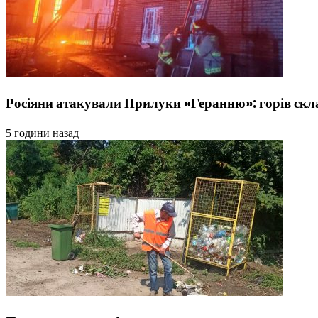
Росіяни атакували Прилуки «Геранню»: горів скла
5 години назад