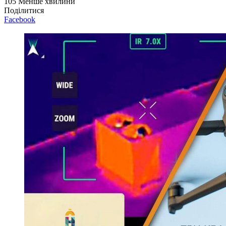
105
Менше хвилини
Поділитися
Facebook