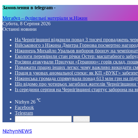
Замовлення в telegram
-
Мегабуд – будівельні матеріали м.Ніжин
Субота, 8 Серпня 2026
Останні новини
На Чернігівщині відкрили понад 3 тисячі проваджень чер
Військового з Ніжина Дмитра Горнова посмертно нагоро
Ніжинець Михайло Уральов виборов бронзу на чемпіонаті 
Екологи перевірили стан річки Остер: масштабного забр
Росіяни атакували Прилуки «Геранню»: горів склад, пошк
Поважати працю інших легко: чому важливо викидати смі
Праця в умовах аномальної спеки: як КП «ВУКГ» забезпе
Ніжинська громада спрямувала понад 613 млн грн на пі
Що відомо про чотирьох загиблих жителів Чернігівщини у
Із середини серпня на Чернігівщині стартує заборона на в
℃
Nizhyn
26
Facebook
Telegram
Пошук
NizhynNEWS