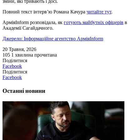
зміни, які тривають і досі.
Повний текст інтерв’ю Романа Качура
читайте тут
.
АрміяInform розповідала, як
готують майбутніх офіцерів
в
Академії Сагайдачного.
Джерело: Інформаційне агентство АрміяInform
20 Травня, 2026
105
1 хвилина прочитана
Поділитися
Facebook
Поділитися
Facebook
Останні новини