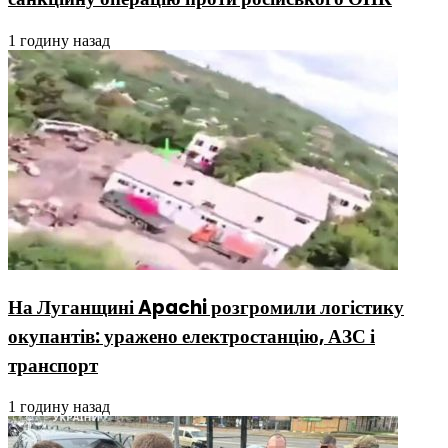
1 годину назад
На Луганщині Apachi розгромили логістику
окупантів: уражено електростанцію, АЗС і
транспорт
1 годину назад