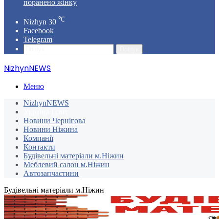
поранено жінку
℃
Nizhyn
30
Facebook
Telegram
Пошук
NizhynNEWS
Меню
NizhynNEWS
Україна і світ
Новини Чернігова
Новини Ніжина
Компанії
Контакти
Будівельні матеріали м.Ніжин
Меблевий салон м.Ніжин
Автозапчастини
Будівельні матеріали м.Ніжин