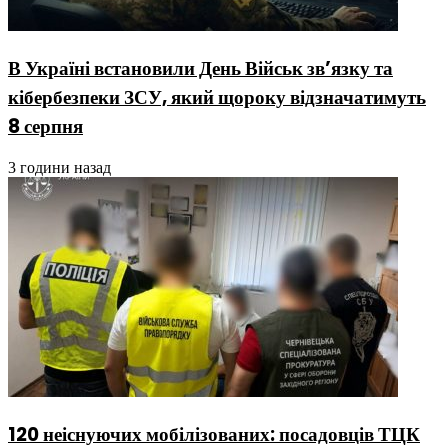
В Україні встановили День Військ зв’язку та
кібербезпеки ЗСУ, який щороку відзначатимуть
8 серпня
3 години назад
120 неіснуючих мобілізованих: посадовців ТЦК