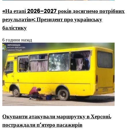
«На етапі 2026–2027 років досягнемо потрібних
результатів»: Президент про українську
балістику
6 години назад
Окупанти атакували маршрутку в Херсоні,
постраждали п’ятеро пасажирів