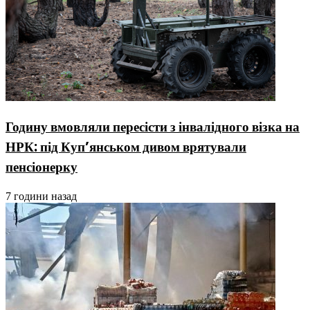
Годину вмовляли пересісти з інвалідного візка на
НРК: під Куп’янськом дивом врятували
пенсіонерку
7 години назад