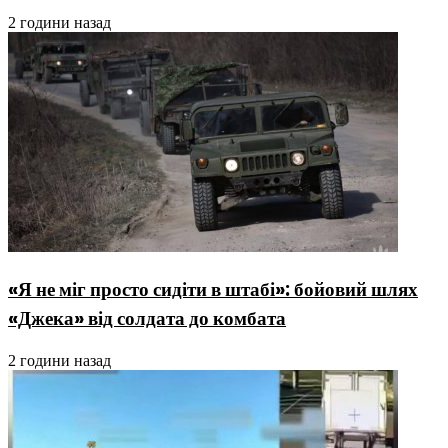
2 години назад
«Я не міг просто сидіти в штабі»: бойовий шлях
«Джека» від солдата до комбата
2 години назад