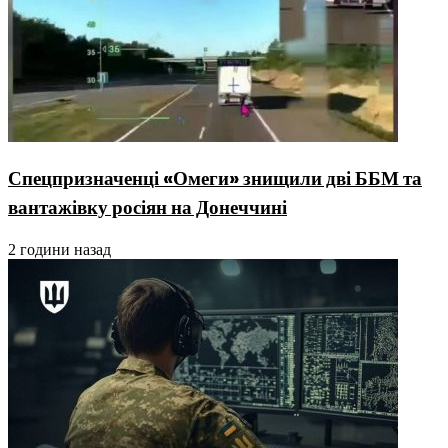
Спецпризначенці «Омеги» знищили дві ББМ та
вантажівку росіян на Донеччині
2 години назад