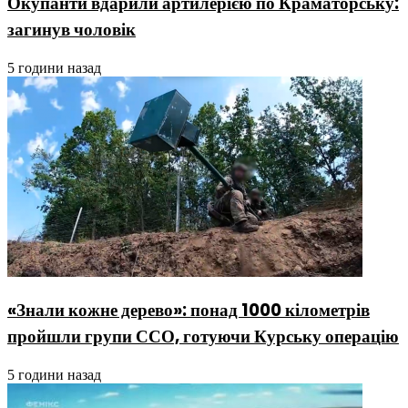
Окупанти вдарили артилерією по Краматорську:
загинув чоловік
5 години назад
«Знали кожне дерево»: понад 1000 кілометрів
пройшли групи ССО, готуючи Курську операцію
5 години назад