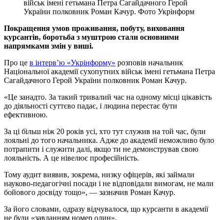
військ імені гетьмана Петра Сагайдачного Герой
України полковник Роман Качур. Фото Укрінформ
Покращення умов проживання, побуту, виховання
курсантів, боротьба з муштрою стали основними
напрямками змін у виші.
Про це
в інтерв’ю «Укрінформу»
розповів начальник
Національної академії сухопутних військ імені гетьмана Петра
Сагайдачного Герой України полковник Роман Качур.
«Це занадто. За такий тривалий час на одному місці цікавість
до діяльності суттєво падає, і людина перестає бути
ефективною.
За ці більш ніж 20 років усі, хто тут служив на той час, були
лояльні до того начальника. Адже до академії неможливо було
потрапити і служити далі, якщо ти не демонстрував свою
лояльність. А це нівелює професійність.
Тому аудит виявив, зокрема, низку офіцерів, які займали
науково-педагогічні посади і не відповідали вимогам, не мали
бойового досвіду тощо», — зазначив Роман Качур.
За його словами, одразу відчувалося, що курсанти в академії
не були «завданням номер один».