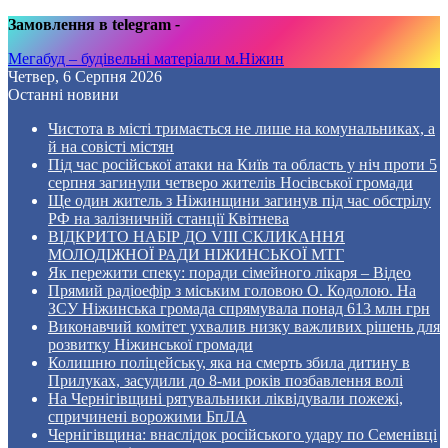
Замовлення в telegram
-
Мегабуд – будівельні матеріали м.Ніжин
Четвер, 6 Серпня 2026
Останні новини
Чистота в місті тримається не лише на комунальниках, а
й на совісті містян
Під час російської атаки на Київ та область у ніч проти 5
серпня загинули четверо жителів Носівської громади
Ще один житель з Ніжинщини загинув під час обстрілу
РФ на залізничній станції Квітнева
ВІДКРИТО НАБІР ДО VIII СКЛИКАННЯ
МОЛОДІЖНОЇ РАДИ НІЖИНСЬКОЇ МТГ
Як пережити спеку: поради сімейного лікаря – Відео
Прямий радіоефір з міським головою О. Кодолою. На
ЗСУ Ніжинська громада спрямувала понад 613 млн грн
Виконавчий комітет ухвалив низку важливих рішень для
розвитку Ніжинської громади
Колишню поліцейську, яка на смерть збила дитину в
Прилуках, засудили до 8-ми років позбавлення волі
На Чернігівщині рятувальники ліквідували пожежі,
спричинені ворожими БпЛА
Чернігівщина: внаслідок російського удару по Семенівці