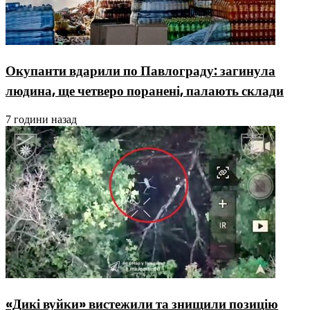
Окупанти вдарили по Павлограду: загинула
людина, ще четверо поранені, палають склади
7 години назад
«Дикі вуйки» вистежили та знищили позицію