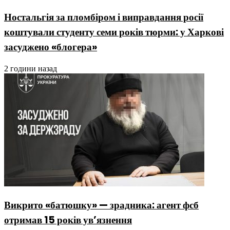
Ностальгія за пломбіром і виправдання росії
коштували студенту семи років тюрми: у Харкові
засуджено «блогера»
2 години назад
Викрито «батюшку» — зрадника: агент фсб
отримав 15 років ув’язнення