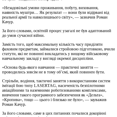
«Незадовільні умови проживання, побуту, виховання,
наявність муштри… Як результат — вони були відірвані від
реальної армії та навколишнього світу», — зазначив Роман
Качур.
За його словами, освітній процес узагалі не був адаптований
до умов сучасної війни.
Замість того, щоб максимальну кількість часу приділяти
фаховим предметам, займалися стройовою підготовкою, вчили
статути, які не повинні викладатись у вищому військовому
навчальному закладі у вигляді окремої дисципліни.
«Основа будь-якого навчання — практичні заняття —
проводились зовсім не в тому об’ємі, який повинен бути.
Стрільби, водіння, тактичні заняття з використанням систем
імітації бою типу LASERTAG, насиченість безпілотними
авіаційними та наземними роботизованими комплексами,
вивчення такого програмного забезпечення як «Дельта»,
«Кропива», тощо — цього і близько не було», — зауважив
Роман Качур.
За його словами, саме в цих питаннях почалися докорінні