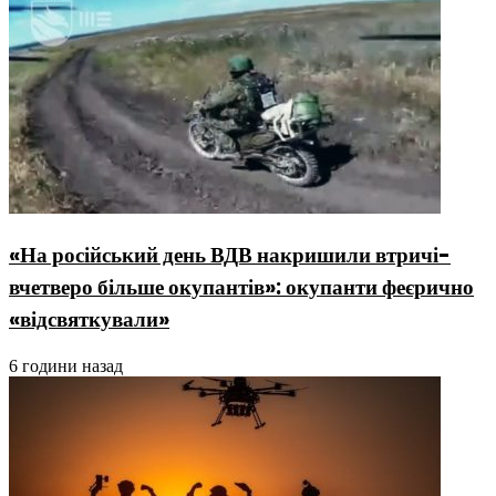
«На російський день ВДВ накришили втричі-
вчетверо більше окупантів»: окупанти феєрично
«відсвяткували»
6 години назад