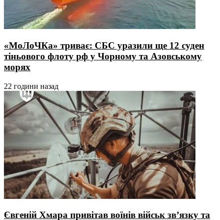
«МоЛоЧКа» триває: СБС уразили ще 12 суден
тіньового флоту рф у Чорному та Азовському
морях
22 години назад
Євгеній Хмара привітав воїнів військ зв’язку та