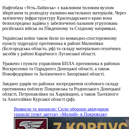
Нафтобаза «Усть-Лабінськ» є важливим тиловим вузлом
зберігання та розподілу паливно-мастильних матеріалів. Через
залізничну інфраструктуру Краснодарського краю вона
безпосередньо задіяна у забезпеченні пальним угруповань
російських військ на Південному та Східному напрямках.
Українські воїни також били по командно-спостережному
пункту підрозділу противника в районі Малинівки
(Бєлгородська область, рф) та складу матеріально-технічних
засобів у районі Караїчного Луганської області.
Уражено і пункти управління БПЛА противника в районах
Воскресенки та Одрадного Донецької області, а також
Новофедорівки та Залізничного Запорізької області.
Завдано ударів по районах зосередження особового складу
противника поблизу Покровська та Родинського Донецької
області, Петропавлівки на Харківщині, а також Тьоткіного
та Анатоліївки Курської області (рф).
Виявили та знищили: Сили оборони авіаударом
уразили точку запуску «Молній» в Покровську