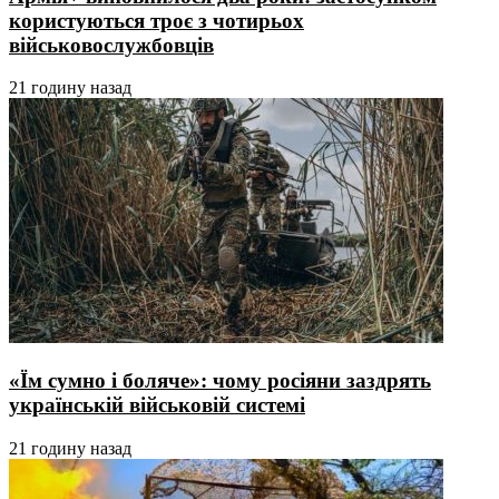
користуються троє з чотирьох
військовослужбовців
21 годину назад
«Їм сумно і боляче»: чому росіяни заздрять
українській військовій системі
21 годину назад