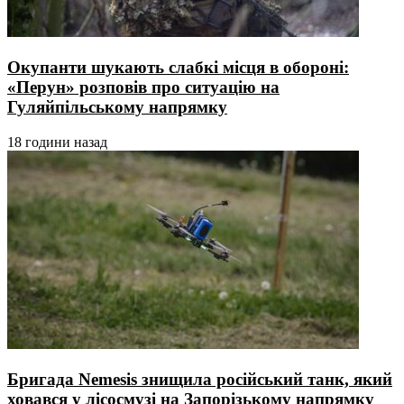
Окупанти шукають слабкі місця в обороні:
«Перун» розповів про ситуацію на
Гуляйпільському напрямку
18 години назад
Бригада Nemesis знищила російський танк, який
ховався у лісосмузі на Запорізькому напрямку