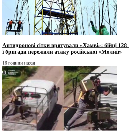
Антидронові сітки врятували «Хамві»: бійці 128-
ї бригади пережили атаку російської «Молнії»
16 години назад