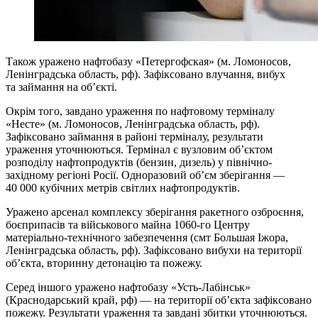
Також уражено нафтобазу «Петергофская» (м. Ломоносов,
Ленінградська область, рф). Зафіксовано влучання, вибух
та займання на об’єкті.
Окрім того, завдано ураження по нафтовому терміналу
«Несте» (м. Ломоносов, Ленінградська область, рф).
Зафіксовано займання в районі терміналу, результати
ураження уточнюються. Термінал є вузловим об’єктом
розподілу нафтопродуктів (бензин, дизель) у північно-
західному регіоні Росії. Одноразовий об’єм зберігання —
40 000 кубічних метрів світлих нафтопродуктів.
Уражено арсенал комплексу зберігання ракетного озброєння,
боєприпасів та військового майна 1060-го Центру
матеріально-технічного забезпечення (смт Большая Іжора,
Ленінградська область, рф). Зафіксовано вибухи на території
об’єкта, вторинну детонацію та пожежу.
Серед іншого уражено нафтобазу «Усть-Лабінськ»
(Краснодарський край, рф) — на території об’єкта зафіксовано
пожежу. Результати ураження та завдані збитки уточнюються.