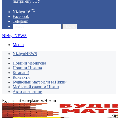
підтримку ЗСУ
℃
Nizhyn
16
Facebook
Telegram
Пошук
NizhynNEWS
Меню
NizhynNEWS
Україна і світ
Новини Чернігова
Новини Ніжина
Компанії
Контакти
Будівельні матеріали м.Ніжин
Меблевий салон м.Ніжин
Автозапчастини
Будівельні матеріали м.Ніжин