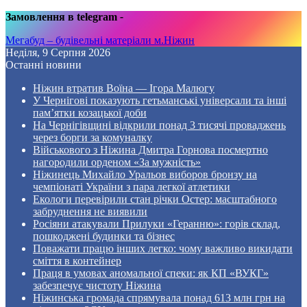
Замовлення в telegram
-
Мегабуд – будівельні матеріали м.Ніжин
Неділя, 9 Серпня 2026
Останні новини
Ніжин втратив Воїна — Ігора Малюгу
У Чернігові показують гетьманські універсали та інші
пам’ятки козацької доби
На Чернігівщині відкрили понад 3 тисячі проваджень
через борги за комуналку
Військового з Ніжина Дмитра Горнова посмертно
нагородили орденом «За мужність»
Ніжинець Михайло Уральов виборов бронзу на
чемпіонаті України з пара легкої атлетики
Екологи перевірили стан річки Остер: масштабного
забруднення не виявили
Росіяни атакували Прилуки «Геранню»: горів склад,
пошкоджені будинки та бізнес
Поважати працю інших легко: чому важливо викидати
сміття в контейнер
Праця в умовах аномальної спеки: як КП «ВУКГ»
забезпечує чистоту Ніжина
Ніжинська громада спрямувала понад 613 млн грн на