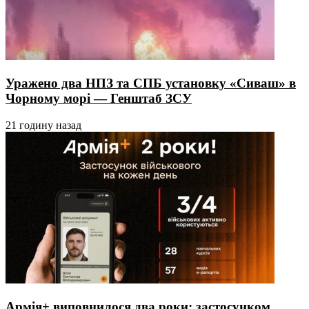
Уражено два НПЗ та СПБ установку «Сиваш» в
Чорному морі — Генштаб ЗСУ
21 годину назад
Армія+ виповнилося два роки: застосунком