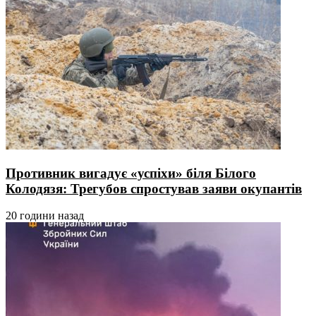
Противник вигадує «успіхи» біля Білого
Колодязя: Трегубов спростував заяви окупантів
20 години назад