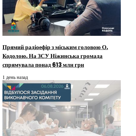
Прямий радіоефір з міським головою О.
Кодолою. На ЗСУ Ніжинська громада
спрямувала понад 613 млн грн
1 день назад