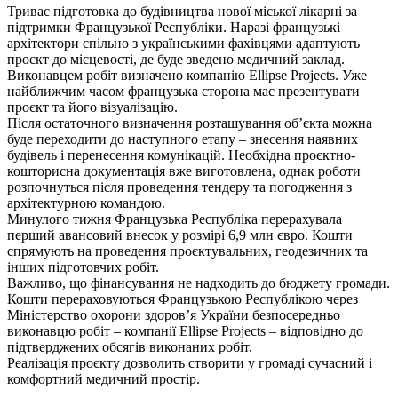
Триває підготовка до будівництва нової міської лікарні за
підтримки Французької Республіки. Наразі французькі
архітектори спільно з українськими фахівцями адаптують
проєкт до місцевості, де буде зведено медичний заклад.
Виконавцем робіт визначено компанію Ellipse Projects. Уже
найближчим часом французька сторона має презентувати
проєкт та його візуалізацію.
Після остаточного визначення розташування об’єкта можна
буде переходити до наступного етапу – знесення наявних
будівель і перенесення комунікацій. Необхідна проєктно-
кошторисна документація вже виготовлена, однак роботи
розпочнуться після проведення тендеру та погодження з
архітектурною командою.
Минулого тижня Французька Республіка перерахувала
перший авансовий внесок у розмірі 6,9 млн євро. Кошти
спрямують на проведення проєктувальних, геодезичних та
інших підготовчих робіт.
Важливо, що фінансування не надходить до бюджету громади.
Кошти перераховуються Французькою Республікою через
Міністерство охорони здоров’я України безпосередньо
виконавцю робіт – компанії Ellipse Projects – відповідно до
підтверджених обсягів виконаних робіт.
Реалізація проєкту дозволить створити у громаді сучасний і
комфортний медичний простір.