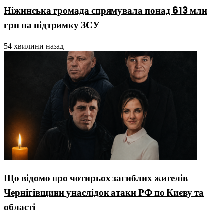
Ніжинська громада спрямувала понад 613 млн
грн на підтримку ЗСУ
54 хвилини назад
Що відомо про чотирьох загиблих жителів
Чернігівщини унаслідок атаки РФ по Києву та
області