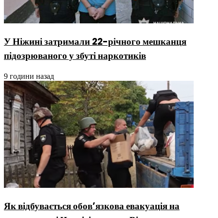
У Ніжині затримали 22-річного мешканця
підозрюваного у збуті наркотиків
9 години назад
Як відбувається обов’язкова евакуація на