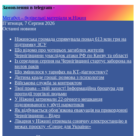
Замовлення в telegram
-
Мегабуд – будівельні матеріали м.Ніжин
П’ятниця, 7 Серпня 2026
Останні новини
Ніжинська громада спрямувала понад 613 млн грн на
підтримку ЗСУ
Що відомо про чотирьох загиблих жителів
Чернігівщини унаслідок атаки РФ по Києву та області
Із середини серпня на Чернігівщині стартує заборона на
вилов раків
Що змінилося у тарифах на КТ-діагностику?
Дитина краде гроші: розмова з психологом
Військова служба за контрактом
Твої права – твій захист! Інформаційна брошура для
протидії торгівлі людьми
У Ніжині затримали 22-річного мешканця
підозрюваного у збуті наркотиків
Як відбувається обов’язкова евакуація на прикордонні
Чернігівщини – Відео
Лікарня у Ніжині отримала сонячну електростанцію в
межах проєкту «Сонце для України»