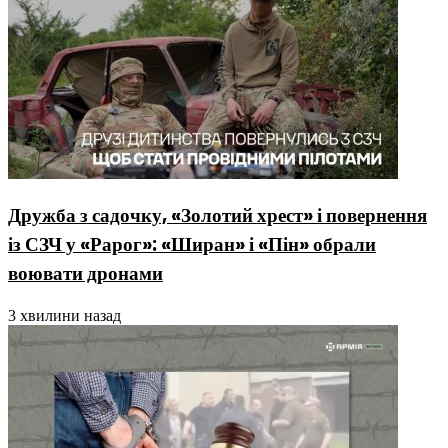
Дружба з садочку, «Золотий хрест» і повернення
із СЗЧ у «Рарог»: «Ширан» і «Пін» обрали
воювати дронами
3 хвилини назад