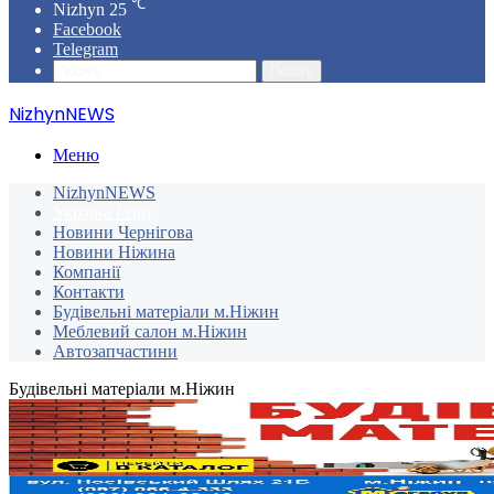
℃
Nizhyn
25
Facebook
Telegram
Пошук
NizhynNEWS
Меню
NizhynNEWS
Україна і світ
Новини Чернігова
Новини Ніжина
Компанії
Контакти
Будівельні матеріали м.Ніжин
Меблевий салон м.Ніжин
Автозапчастини
Будівельні матеріали м.Ніжин