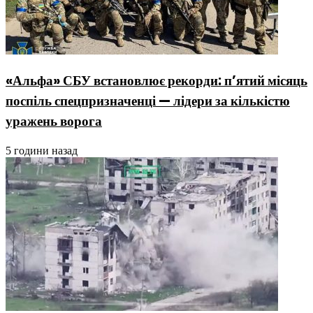
«Альфа» СБУ встановлює рекорди: п’ятий місяць
поспіль спецпризначенці — лідери за кількістю
уражень ворога
5 години назад