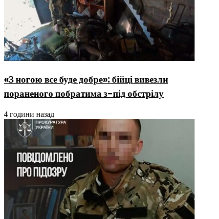
«З ногою все буде добре»: бійці вивезли
пораненого побратима з-під обстрілу
4 години назад