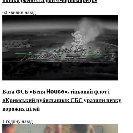
пошкоджено стадіон «Чорноморець»
60 хвилин назад
База ФСБ «Беня House», тіньовий флот і
«Кримський рубильник»: СБС уразили низку
ворожих цілей
1 годину назад