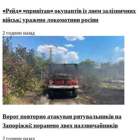
«Рейд» «привітав» окупантів із днем залізничних
військ: уражено локомотиви росіян
2 години назад
Ворог повторно атакував рятувальників на
Запоріжжі: поранено двох надзвичайників
2 години назад