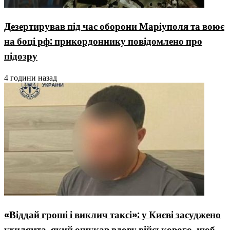
Дезертирував під час оборони Маріуполя та воює
на боці рф: прикордоннику повідомлено про
підозру
4 години назад
«Віддай гроші і виклич таксі»: у Києві засуджено
ухилянта, який ошукав вдову військового, щоб