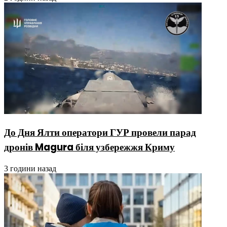
До Дня Ялти оператори ГУР провели парад
дронів Magura біля узбережжя Криму
3 години назад