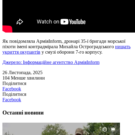
Як повідомляла АрміяInform, дронарі 35-ї бригади морської
піхоти імені контрадмірала Михайла Остроградського
нищать
укриття окупантів
у смузі оборони 7-го корпусу.
Джерело: Інформаційне агентство АрміяInform
26 Листопада, 2025
104
Менше хвилини
Поділитися
Facebook
Поділитися
Facebook
Останні новини