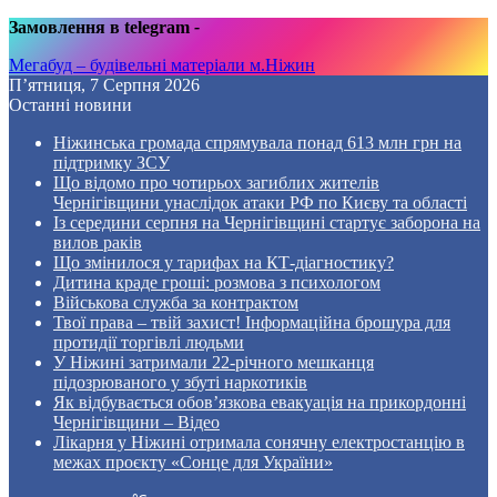
Замовлення в telegram
-
Мегабуд – будівельні матеріали м.Ніжин
П’ятниця, 7 Серпня 2026
Останні новини
Ніжинська громада спрямувала понад 613 млн грн на
підтримку ЗСУ
Що відомо про чотирьох загиблих жителів
Чернігівщини унаслідок атаки РФ по Києву та області
Із середини серпня на Чернігівщині стартує заборона на
вилов раків
Що змінилося у тарифах на КТ-діагностику?
Дитина краде гроші: розмова з психологом
Військова служба за контрактом
Твої права – твій захист! Інформаційна брошура для
протидії торгівлі людьми
У Ніжині затримали 22-річного мешканця
підозрюваного у збуті наркотиків
Як відбувається обов’язкова евакуація на прикордонні
Чернігівщини – Відео
Лікарня у Ніжині отримала сонячну електростанцію в
межах проєкту «Сонце для України»