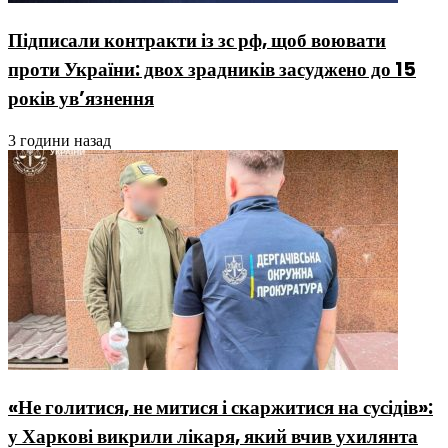
Підписали контракти із зс рф, щоб воювати
проти України: двох зрадників засуджено до 15
років ув’язнення
3 години назад
«Не голитися, не митися і скаржитися на сусідів»:
у Харкові викрили лікаря, який вчив ухилянта