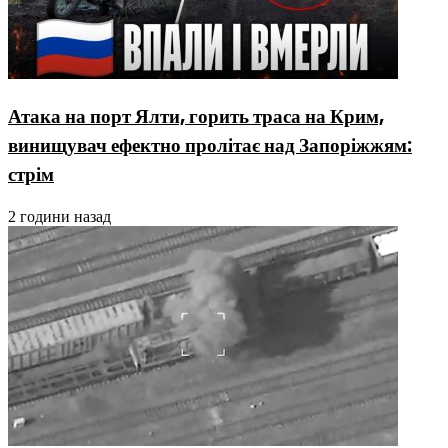
Атака на порт Ялти, горить траса на Крим,
винищувач ефектно пролітає над Запоріжжям:
стрім
2 години назад