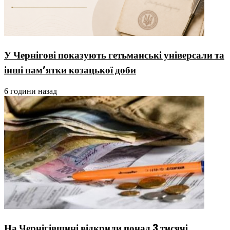
У Чернігові показують гетьманські універсали та
інші пам’ятки козацької доби
6 години назад
На Чернігівщині відкрили понад 3 тисячі