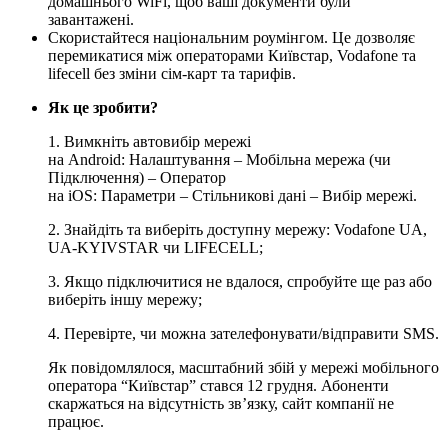
домашнього WiFі, щоб ваші документи були
завантажені.
Скористайтеся національним роумінгом. Це дозволяє
перемикатися між операторами Київстар, Vodafone та
lifecell без зміни сім-карт та тарифів.
Як це зробити?
1. Вимкніть автовибір мережі
на Android: Налаштування – Мобільна мережа (чи
Підключення) – Оператор
на iOS: Параметри – Стільникові дані – Вибір мережі.
2. Знайдіть та виберіть доступну мережу: Vodafone UA,
UA-KYIVSTAR чи LIFECELL;
3. Якщо підключитися не вдалося, спробуйте ще раз або
виберіть іншу мережу;
4. Перевірте, чи можна зателефонувати/відправити SMS.
Як повідомлялося, масштабний збій у мережі мобільного
оператора “Київстар” стався 12 грудня. Абоненти
скаржаться на відсутність зв’язку, сайт компанії не
працює.