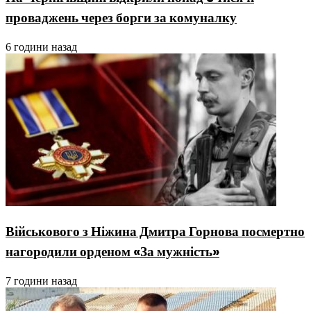
проваджень через борги за комуналку
6 години назад
Військового з Ніжина Дмитра Горнова посмертно
нагородили орденом «За мужність»
7 години назад