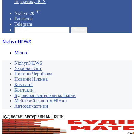
підтримку ЗСУ
℃
Nizhyn
20
Facebook
Telegram
Пошук
NizhynNEWS
Меню
NizhynNEWS
Україна і світ
Новини Чернігова
Новини Ніжина
Компанії
Контакти
Будівельні матеріали м.Ніжин
Меблевий салон м.Ніжин
Автозапчастини
Будівельні матеріали м.Ніжин