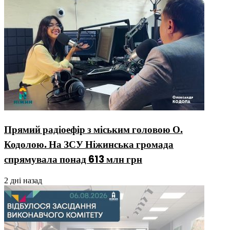
Прямий радіоефір з міським головою О.
Кодолою. На ЗСУ Ніжинська громада
спрямувала понад 613 млн грн
2 дні назад