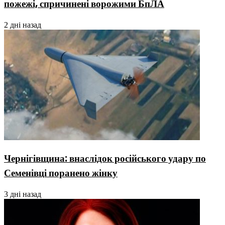
пожежі, спричинені ворожими БпЛА
2 дні назад
Чернігівщина: внаслідок російського удару по
Семенівці поранено жінку
3 дні назад