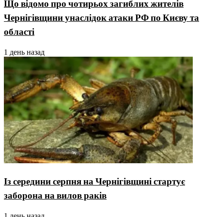
Що відомо про чотирьох загиблих жителів
Чернігівщини унаслідок атаки РФ по Києву та
області
1 день назад
Із середини серпня на Чернігівщині стартує
заборона на вилов раків
1 день назад