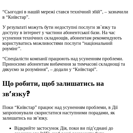
“Сьогодні в нашій мережі стався технічний збій”, – зазначили
в “Київстар”.
У результаті можуть бути недоступні послуги зв`язку та
доступу в інтернет у частини абонентської бази. На час
усунення технічних складнощів, абонентам рекомендують
користуватись можливостями послуги “національний
роумінг”.
“Спеціалісти компанії працюють над усуненням проблеми.
Приносимо абонентам вибачення за тимчасові складнощі та
дякуємо за розуміння”, – додали у “Київстарі”.
Що робити, щоб залишатись на
зв’язку?
Поки “Київстар” працює над усуненням проблеми, в Дії
запропонували скористатися наступними порадами, як
залишатись на зв’язку.
Відкрийте застосунок Дія, поки ви підʼєднані до