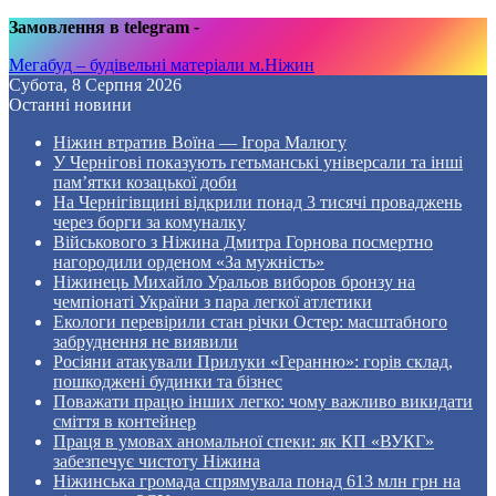
Замовлення в telegram
-
Мегабуд – будівельні матеріали м.Ніжин
Субота, 8 Серпня 2026
Останні новини
Ніжин втратив Воїна — Ігора Малюгу
У Чернігові показують гетьманські універсали та інші
пам’ятки козацької доби
На Чернігівщині відкрили понад 3 тисячі проваджень
через борги за комуналку
Військового з Ніжина Дмитра Горнова посмертно
нагородили орденом «За мужність»
Ніжинець Михайло Уральов виборов бронзу на
чемпіонаті України з пара легкої атлетики
Екологи перевірили стан річки Остер: масштабного
забруднення не виявили
Росіяни атакували Прилуки «Геранню»: горів склад,
пошкоджені будинки та бізнес
Поважати працю інших легко: чому важливо викидати
сміття в контейнер
Праця в умовах аномальної спеки: як КП «ВУКГ»
забезпечує чистоту Ніжина
Ніжинська громада спрямувала понад 613 млн грн на