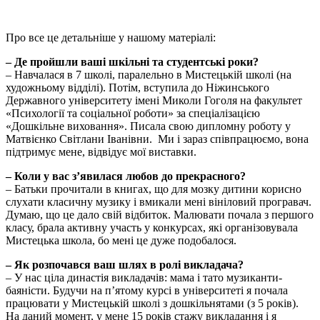
Про все це детальніше у нашому матеріалі:
– Де пройшли ваші шкільні та студентські роки?
– Навчалася в 7 школі, паралельно в Мистецькій школі (на
художньому відділі). Потім, вступила до Ніжинського
Державного університету імені Миколи Гоголя на факультет
«Психології та соціальної роботи» за спеціалізацією
«Дошкільне виховання». Писала свою дипломну роботу у
Матвієнко Світлани Іванівни. Ми і зараз співпрацюємо, вона
підтримує мене, відвідує мої виставки.
– Коли у вас з’явилася любов до прекрасного?
– Батьки прочитали в книгах, що для мозку дитини корисно
слухати класичну музику і вмикали мені вініловий програвач.
Думаю, що це дало свій відбиток. Малювати почала з першого
класу, брала активну участь у конкурсах, які організовувала
Мистецька школа, бо мені це дуже подобалося.
– Як розпочався ваш шлях в ролі викладача?
– У нас ціла династія викладачів: мама і тато музиканти-
баяністи. Будучи на п’ятому курсі в університеті я почала
працювати у Мистецькій школі з дошкільнятами (з 5 років).
На даний момент, у мене 15 років стажу викладання і я