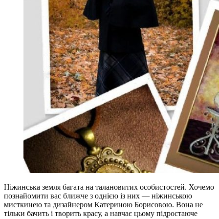
Ніжинська земля багата на талановитих особистостей. Хочемо
познайомити вас ближче з однією із них — ніжинською
мисткинею та дизайнером Катериною Борисовою. Вона не
тільки бачить і творить красу, а навчає цьому підростаюче