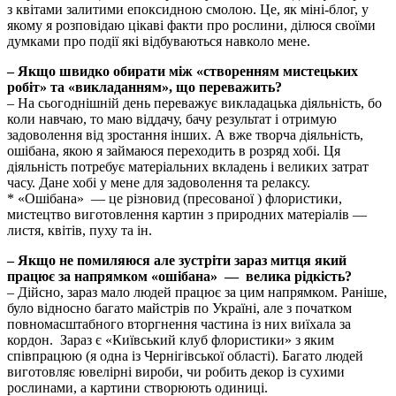
з квітами залитими епоксидною смолою. Це, як міні-блог, у
якому я розповідаю цікаві факти про рослини, ділюся своїми
думками про події які відбуваються навколо мене.
– Якщо швидко обирати між «створенням мистецьких
робіт» та «викладанням», що переважить?
– На сьогоднішній день переважує викладацька діяльність, бо
коли навчаю, то маю віддачу, бачу результат і отримую
задоволення від зростання інших. А вже творча діяльність,
ошібана, якою я займаюся переходить в розряд хобі. Ця
діяльність потребує матеріальних вкладень і великих затрат
часу. Дане хобі у мене для задоволення та релаксу.
* «Ошібана» — це різновид (пресованої ) флористики,
мистецтво виготовлення картин з природних матеріалів —
листя, квітів, пуху та ін.
– Якщо не помиляюся але зустріти зараз митця який
працює за напрямком «ошібана» — велика рідкість?
– Дійсно, зараз мало людей працює за цим напрямком. Раніше,
було відносно багато майстрів по Україні, але з початком
повномасштабного вторгнення частина із них виїхала за
кордон. Зараз є «Київський клуб флористики» з яким
співпрацюю (я одна із Чернігівської області). Багато людей
виготовляє ювелірні вироби, чи робить декор із сухими
рослинами, а картини створюють одиниці.