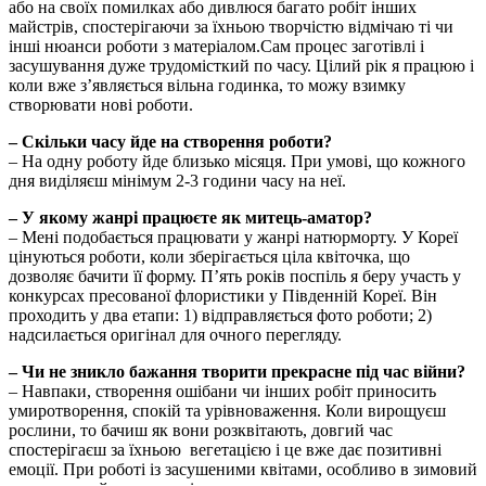
або на своїх помилках або дивлюся багато робіт інших
майстрів, спостерігаючи за їхньою творчістю відмічаю ті чи
інші нюанси роботи з матеріалом.Сам процес заготівлі і
засушування дуже трудомісткий по часу. Цілий рік я працюю і
коли вже з’являється вільна годинка, то можу взимку
створювати нові роботи.
– Скільки часу йде на створення роботи?
– На одну роботу йде близько місяця. При умові, що кожного
дня виділяєш мінімум 2-3 години часу на неї.
– У якому жанрі працюєте як митець-аматор?
– Мені подобається працювати у жанрі натюрморту. У Кореї
цінуються роботи, коли зберігається ціла квіточка, що
дозволяє бачити її форму. П’ять років поспіль я беру участь у
конкурсах пресованої флористики у Південній Кореї. Він
проходить у два етапи: 1) відправляється фото роботи; 2)
надсилається оригінал для очного перегляду.
– Чи не зникло бажання творити прекрасне під час війни?
– Навпаки, створення ошібани чи інших робіт приносить
умиротворення, спокій та урівноваження. Коли вирощуєш
рослини, то бачиш як вони розквітають, довгий час
спостерігаєш за їхньою вегетацією і це вже дає позитивні
емоції. При роботі із засушеними квітами, особливо в зимовий