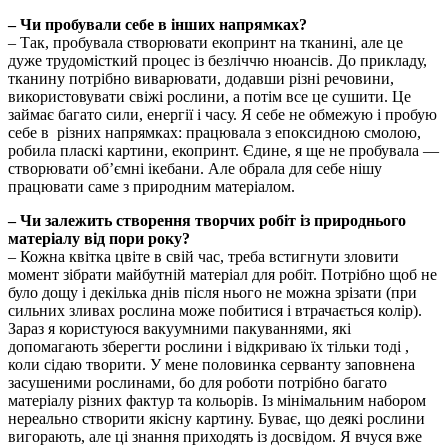
– Чи пробували себе в інших напрямках?
– Так, пробувала створювати екопринт на тканині, але це
дуже трудомісткий процес із безліччю нюансів. До прикладу,
тканину потрібно виварювати, додавши різні речовини,
використовувати свіжі рослини, а потім все це сушити. Це
займає багато сили, енергії і часу. Я себе не обмежую і пробую
себе в різних напрямках: працювала з епоксидною смолою,
робила пласкі картини, екопринт. Єдине, я ще не пробувала —
створювати об’ємні ікебани. Але обрала для себе нішу
працювати саме з природним матеріалом.
– Чи залежить створення творчих робіт із природнього
матеріалу від пори року?
– Кожна квітка цвіте в свій час, треба встигнути зловити
момент зібрати майбутній матеріал для робіт. Потрібно щоб не
було дощу і декілька днів після нього не можна зрізати (при
сильних зливах рослина може побитися і втрачається колір).
Зараз я користуюся вакуумними пакуваннями, які
допомагають зберегти рослини і відкриваю їх тільки тоді ,
коли сідаю творити. У мене половинка серванту заповнена
засушеними рослинами, бо для роботи потрібно багато
матеріалу різних фактур та кольорів. Із мінімальним набором
нереально створити якісну картину. Буває, що деякі рослини
вигорають, але ці знання приходять із досвідом. Я вчуся вже