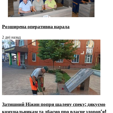
Розширена оперативна нарада
2 дні назад
Затишний Ніжин попри шалену спеку: дякуємо
комунальникам та дбаємо про власне здоров’я!