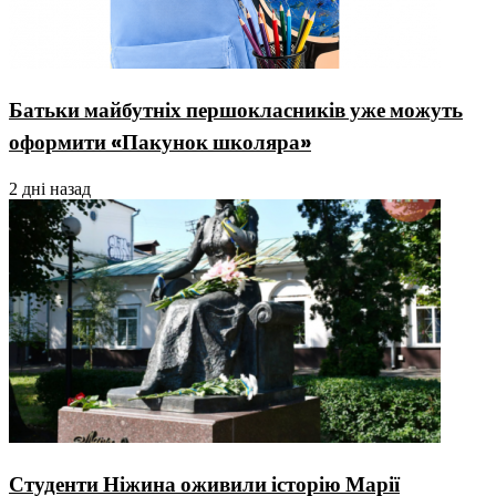
Батьки майбутніх першокласників уже можуть
оформити «Пакунок школяра»
2 дні назад
Студенти Ніжина оживили історію Марії