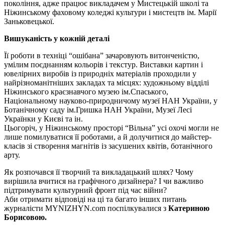
покоління, адже працює викладачем у Мистецькій школі та
Ніжинському фаховому коледжі культури і мистецтв ім. Марії
Заньковецької.
Вишуканість у кожній деталі
Її роботи в техніці “ошібана” зачаровують витонченістю,
умілим поєднанням кольорів і текстур. Виставки картин і
ювелірних виробів із природніх матеріалів проходили у
найрізноманітніших закладах та місцях: художньому відділі
Ніжинського краєзнавчого музею ім.Спаського,
Національному науково-природничому музеї НАН України, у
Ботанічному саду ім.Гришка НАН України, Музеї Лесі
Українки у Києві та ін.
Цьогоріч, у Ніжинському просторі “Вільна” усі охочі могли не
лише помилуватися її роботами, а й долучитися до майстер-
класів зі створення магнітів із засушених квітів, ботанічного
арту.
Як розпочався її творчий та викладацький шлях? Чому
вирішила вчитися на графічного дизайнера? І чи важливо
підтримувати культурний фронт під час війни?
Аби отримати відповіді на ці та багато інших питань
журналісти MYNIZHYN.com поспілкувалися з
Катериною
Борисовою.