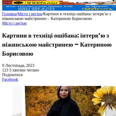
Головна
/
Місто і регіон
/
Картини в техніці ошібана: інтерв’ю з
ніжинською майстринею – Катериною Борисовою
Місто і регіон
Картини в техніці ошібана: інтерв’ю з
ніжинською майстринею – Катериною
Борисовою
9 Листопада, 2023
123
5 хвилин читано
Поділитися
Facebook