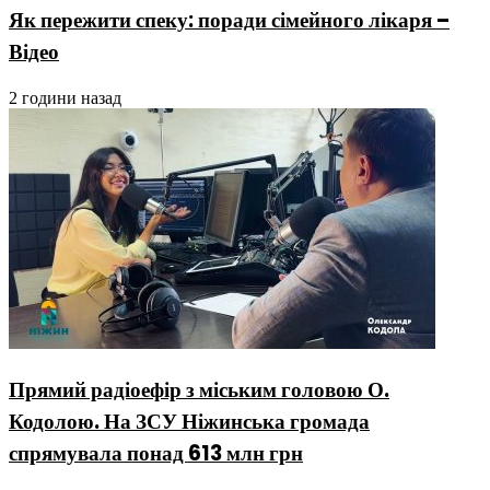
Як пережити спеку: поради сімейного лікаря –
Відео
2 години назад
Прямий радіоефір з міським головою О.
Кодолою. На ЗСУ Ніжинська громада
спрямувала понад 613 млн грн