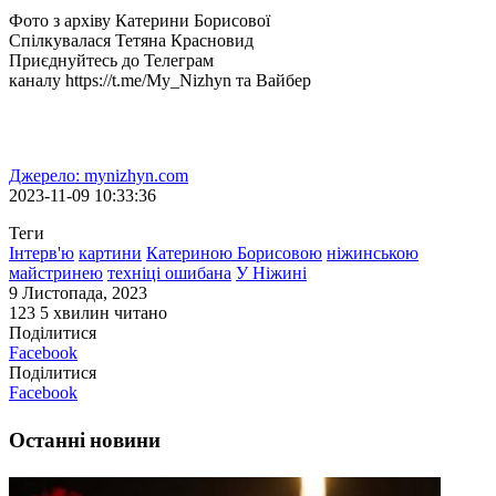
Фото з архіву Катерини Борисової
Спілкувалася Тетяна Красновид
Приєднуйтесь до Телеграм
каналу https://t.me/My_Nizhyn та Вайбер
Джерело: mynizhyn.com
2023-11-09 10:33:36
Теги
Інтерв'ю
картини
Катериною Борисовою
ніжинською
майстринею
техніці ошибана
У Ніжині
9 Листопада, 2023
123
5 хвилин читано
Поділитися
Facebook
Поділитися
Facebook
Останні новини