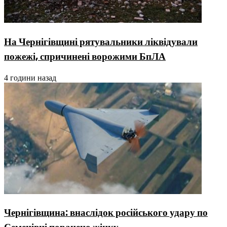
На Чернігівщині рятувальники ліквідували
пожежі, спричинені ворожими БпЛА
4 години назад
Чернігівщина: внаслідок російського удару по