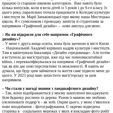
працюю із старшою віковою категорією. Вже навіть було
кілька випусків, коли я вела дітей із 5 років і до 9-го класу. Із
цього року, паралельно почала працювати в Коледжі культури
і мистецтв ім. Марії Заньковецької при якому наша Мистецька
школа. Я є сумісником і проводжу заняття зі студентами за
напрямком «Графічний дизайн» – нове амплуа для мене.
– Як ви відкрили для себе напрямок «Графічного
дизайну»?
– У мене є друга вища освіта, вона була заочною в місті Києві
– Національній Академії керівних кадрів культури і мистецтв.
Там я закінчувала бакалавра «Дизайн середовища». Але потім
я вступила до магістратури, вже під час повномасштабної
війни, і перекваліфікувалася на напрямок «Графічний дизайн»
так як він дає нові перспективи та можливості. Я навіть не
думала, що буду цим займатися та життя саме підвело мене до
цього. У 2023 році маю захистити магістерську за цим
напрямком.
– Чи стали у нагоді знання з ландшафтного дизайну?
– Так, вони відображаються у моєму захопленні висаджувати
біля будинку рослини та дерева. Разом із мамою ми любимо
озеленювати подвір’я – як хобі. Окрім цього, у мене з’явилося
нове вподобання – фотографування. Є окремо відведена
сторінка в соціальних мережах у яких я викладаю фото робіт