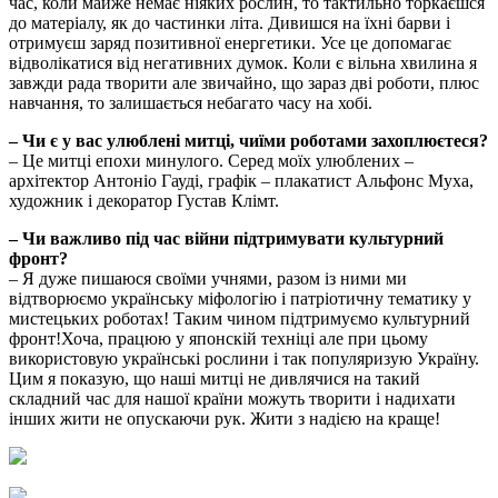
час, коли майже немає ніяких рослин, то тактильно торкаєшся
до матеріалу, як до частинки літа. Дивишся на їхні барви і
отримуєш заряд позитивної енергетики. Усе це допомагає
відволікатися від негативних думок. Коли є вільна хвилина я
завжди рада творити але звичайно, що зараз дві роботи, плюс
навчання, то залишається небагато часу на хобі.
– Чи є у вас улюблені митці, чиїми роботами захоплюєтеся?
– Це митці епохи минулого. Серед моїх улюблених –
архітектор Антоніо Гауді, графік – плакатист Альфонс Муха,
художник і декоратор Густав Клімт.
– Чи важливо під час війни підтримувати культурний
фронт?
– Я дуже пишаюся своїми учнями, разом із ними ми
відтворюємо українську міфологію і патріотичну тематику у
мистецьких роботах! Таким чином підтримуємо культурний
фронт!Хоча, працюю у японскій техніці але при цьому
використовую українські рослини і так популяризую Україну.
Цим я показую, що наші митці не дивлячися на такий
складний час для нашої країни можуть творити і надихати
інших жити не опускаючи рук. Жити з надією на краще!