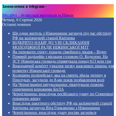
Замовлення в telegram
-
Мегабуд – будівельні матеріали м.Ніжин
Четвер, 6 Серпня 2026
Останні новини
Ще один житель з Ніжинщини загинув під час обстрілу
РФ на залізничній станції Квітнева
ВІДКРИТО НАБІР ДО VIII СКЛИКАННЯ
МОЛОДІЖНОЇ РАДИ НІЖИНСЬКОЇ МТГ
Як пережити спеку: поради сімейного лікаря – Відео
Прямий радіоефір з міським головою О. Кодолою. На
ЗСУ Ніжинська громада спрямувала понад 613 млн грн
Виконавчий комітет ухвалив низку важливих рішень для
розвитку Ніжинської громади
Колишню поліцейську, яка на смерть збила дитину в
Прилуках, засудили до 8-ми років позбавлення волі
На Чернігівщині рятувальники ліквідували пожежі,
спричинені ворожими БпЛА
Чернігівщина: внаслідок російського удару по Семенівці
поранено жінку
Внаслідок ракетного обстрілу РФ на залізничній станції
Квітнева загинула Віта Горкавенко з Ніжинщини
Чернігівщина: внаслідок удару росіян загорівся