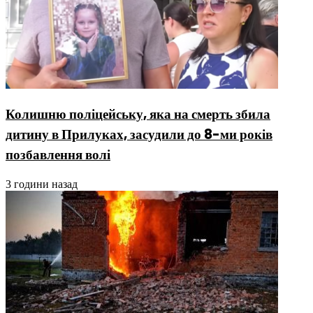
Колишню поліцейську, яка на смерть збила
дитину в Прилуках, засудили до 8-ми років
позбавлення волі
3 години назад