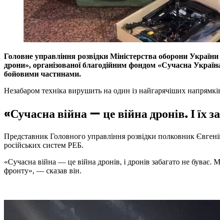
Головне управління розвідки Міністерства оборони України о
дрони», організованої благодійним фондом «Сучасна Україна»
бойовими частинами.
Незабаром техніка вирушить на один із найгарячіших напрямкі
«Сучасна війна — це війна дронів. І їх
Представник Головного управління розвідки полковник Євгеній
російських систем РЕБ.
«Сучасна війна — це війна дронів, і дронів забагато не буває.
фронту», — сказав він.