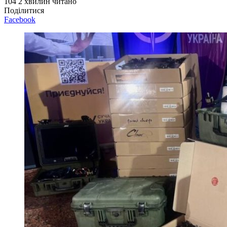
104
2 хвилин читано
Поділитися
Facebook