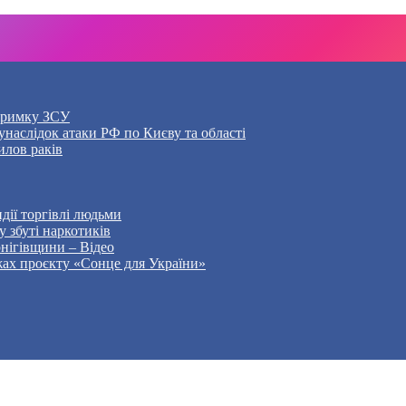
дтримку ЗСУ
наслідок атаки РФ по Києву та області
илов раків
дії торгівлі людьми
 збуті наркотиків
рнігівщини – Відео
жах проєкту «Сонце для України»