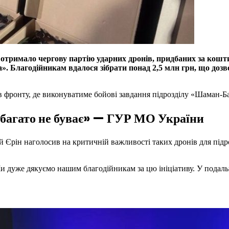
тримало чергову партію ударних дронів, придбаних за кошти, 
. Благодійникам вдалося зібрати понад 2,5 млн грн, що дозво
в фронту, де виконуватиме бойові завдання підрозділу «Шаман-Ба
 забагато не буває» — ГУР МО України
 Єрін наголосив на критичній важливості таких дронів для підр
 Ми дуже дякуємо нашим благодійникам за цю ініціативу. У подаль