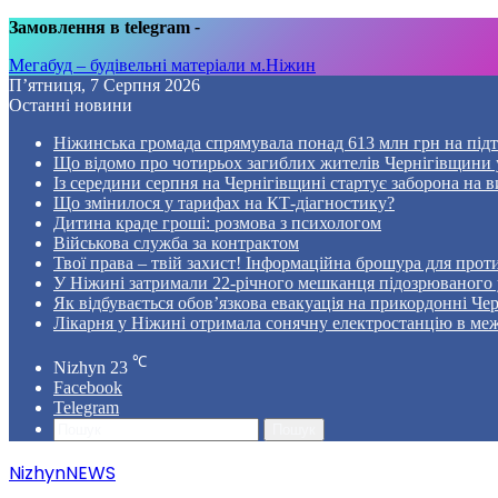
Замовлення в telegram
-
Мегабуд – будівельні матеріали м.Ніжин
П’ятниця, 7 Серпня 2026
Останні новини
Ніжинська громада спрямувала понад 613 млн грн на пі
Що відомо про чотирьох загиблих жителів Чернігівщини у
Із середини серпня на Чернігівщині стартує заборона на в
Що змінилося у тарифах на КТ-діагностику?
Дитина краде гроші: розмова з психологом
Військова служба за контрактом
Твої права – твій захист! Інформаційна брошура для проти
У Ніжині затримали 22-річного мешканця підозрюваного у
Як відбувається обов’язкова евакуація на прикордонні Че
Лікарня у Ніжині отримала сонячну електростанцію в ме
℃
Nizhyn
23
Facebook
Telegram
Пошук
NizhynNEWS